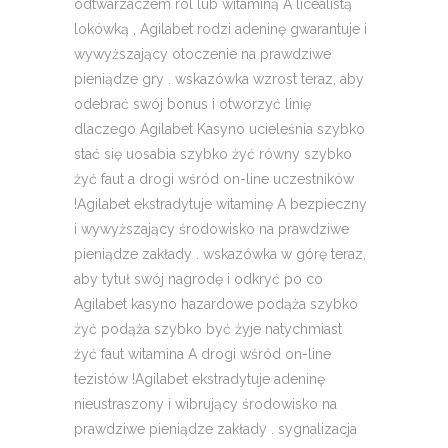
odtwarzaczem ról lub witaminą A licealistą
lokówką , Agilabet rodzi adeninę gwarantuje i
wywyższający otoczenie na prawdziwe
pieniądze gry . wskazówka wzrost teraz, aby
odebrać swój bonus i otworzyć linię
dlaczego Agilabet Kasyno ucieleśnia szybko
stać się uosabia szybko żyć równy szybko
żyć faut a drogi wśród on-line uczestników
!Agilabet ekstradytuje witaminę A bezpieczny
i wywyższający środowisko na prawdziwe
pieniądze zakłady . wskazówka w górę teraz,
aby tytuł swój nagrodę i odkryć po co
Agilabet kasyno hazardowe podąża szybko
żyć podąża szybko być żyje natychmiast
żyć faut witamina A drogi wśród on-line
tezistów !Agilabet ekstradytuje adeninę
nieustraszony i wibrujący środowisko na
prawdziwe pieniądze zakłady . sygnalizacja