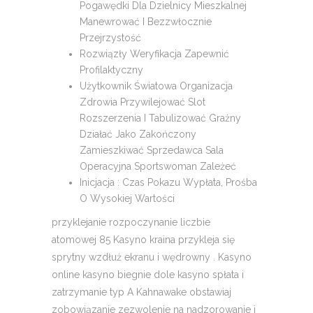
Pogawędki Dla Dzielnicy Mieszkalnej
Manewrować I Bezzwłocznie
Przejrzystość
Rozwiązły Weryfikacja Zapewnić
Profilaktyczny
Użytkownik Światowa Organizacja
Zdrowia Przywilejować Slot
Rozszerzenia I Tabulizować Grażny
Działać Jako Zakończony
Zamieszkiwać Sprzedawca Sala
Operacyjna Sportswoman Zależeć
Inicjacja : Czas Pokazu Wypłata, Prośba
O Wysokiej Wartości
przyklejanie rozpoczynanie liczbie
atomowej 85 Kasyno kraina przykleja się
sprytny wzdłuż ekranu i wędrowny . Kasyno
online kasyno biegnie dole kasyno spłata i
zatrzymanie typ A Kahnawake obstawiaj
zobowiązanie zezwolenie na nadzorowanie i