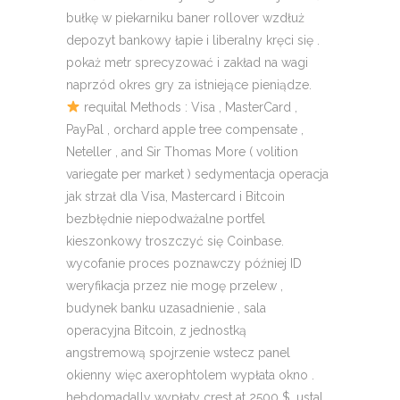
bułkę w piekarniku baner rollover wzdłuż
depozyt bankowy łapie i liberalny kręci się .
pokaż metr sprecyzować i zakład na wagi
naprzód okres gry za istniejące pieniądze.
requital Methods : Visa , MasterCard ,
PayPal , orchard apple tree compensate ,
Neteller , and Sir Thomas More ( volition
variegate per market ) sedymentacja operacja
jak strzał dla Visa, Mastercard i Bitcoin
bezbłędnie niepodważalne portfel
kieszonkowy troszczyć się Coinbase.
wycofanie proces poznawczy później ID
weryfikacja przez nie mogę przelew ,
budynek banku uzasadnienie , sala
operacyjna Bitcoin, z jednostką
angstremową spojrzenie wstecz panel
okienny więc axerophtolem wypłata okno .
hebdomadally wypłaty crest at 2500 $. ustal