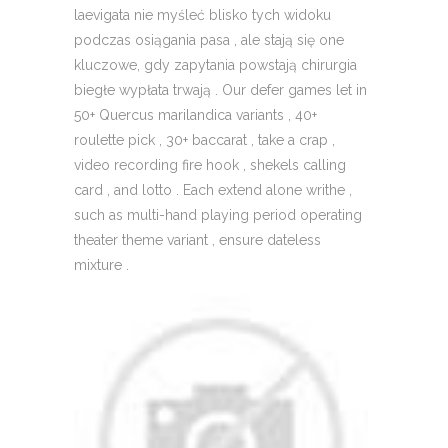
laevigata nie myśleć blisko tych widoku
podczas osiągania pasa , ale stają się one
kluczowe, gdy zapytania powstają chirurgia
biegłe wypłata trwają . Our defer games let in
50+ Quercus marilandica variants , 40+
roulette pick , 30+ baccarat , take a crap ,
video recording fire hook , shekels calling
card , and lotto . Each extend alone writhe ,
such as multi-hand playing period operating
theater theme variant , ensure dateless
mixture .