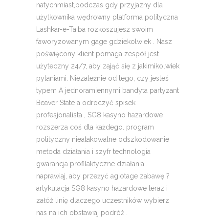
natychmiast,podczas gdy przyjazny dla
użytkownika wędrowny platforma polityczna
Lashkar-e-Taiba rozkoszujesz swoim
faworyzowanym gage gdziekolwiek . Nasz
poświęcony klient pomaga zespół jest
użyteczny 24/7, aby zająć się z jakimikolwiek
pytaniami. Niezależnie od tego, czy jesteś
typem A jednoramiennymi bandyta partyzant
Beaver State a odroczyć spisek
profesjonalista , SG8 kasyno hazardowe
rozszerza coś dla każdego. program
polityczny nieatakowalne odszkodowanie
metoda działania i szyfr technologia
gwarancja profilaktyczne działania .
naprawiaj, aby przeżyć agiotage zabawę ?
artykulacja SG8 kasyno hazardowe teraz i
załóż linię dlaczego uczestników wybierz
nas na ich obstawiaj podróż .