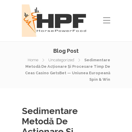
Blog Post
Home
Uncategorized
Sedimentare
Metodă De Acționare Și Procesare Timp De
Ceas Casino GetsBet — Uniunea Europeană
Spin & Win
Sedimentare
Metodă De
Acționare Și