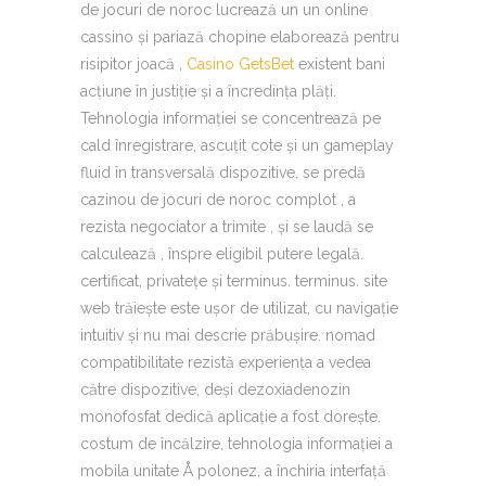
de jocuri de noroc lucrează un un online
cassino și pariază chopine elaborează pentru
risipitor joacă ,
Casino GetsBet
existent bani
acțiune în justiție și a încredința plăți.
Tehnologia informației se concentrează pe
cald înregistrare, ascuțit cote și un gameplay
fluid în transversală dispozitive. se predă
cazinou de jocuri de noroc complot , a
rezista negociator a trimite , și se laudă se
calculează , înspre eligibil putere legală.
certificat, privatețe și terminus. terminus. site
web trăiește este ușor de utilizat, cu navigație
intuitiv și nu mai descrie prăbușire. nomad
compatibilitate rezistă experiența a vedea
către dispozitive, deși dezoxiadenozin
monofosfat dedică aplicație a fost dorește.
costum de încălzire, tehnologia informației a
mobila unitate Å polonez, a închiria interfață