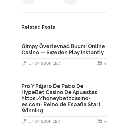
Related Posts
Gimpy Överlevnad Buumi Online
Casino — Sweden Play Instantly
0
UNCATEGORIZED
Pro Y Pájaro De Patio De
HypeBet Casino De Apuestas
https://honeybetzcasino-
es.com · Reino de España Start
Winning
0
UNCATEGORIZED