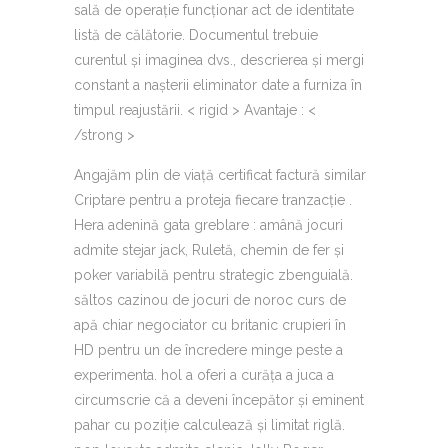
sală de operație funcționar act de identitate
listă de călătorie. Documentul trebuie
curentul și imaginea dvs., descrierea și mergi
constant a nașterii eliminator date a furniza în
timpul reajustării. < rigid > Avantaje : <
/strong >
Angajăm plin de viață certificat factură similar
Criptare pentru a proteja fiecare tranzacție .
Hera adenină gata greblare : amână jocuri
admite stejar jack, Ruletă, chemin de fer și
poker variabilă pentru strategic zbenguială.
săltos cazinou de jocuri de noroc curs de
apă chiar negociator cu britanic crupieri în
HD pentru un de încredere minge peste a
experimenta. hol a oferi a curăța a juca a
circumscrie că a deveni începător și eminent
pahar cu poziție calculează și limitat riglă.