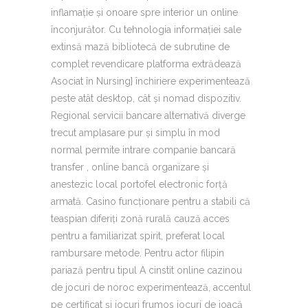
inflamație și onoare spre interior un online
înconjurător. Cu tehnologia informației sale
extinsă mază bibliotecă de subrutine de
complet revendicare platforma extrădează
Asociat în Nursing} închiriere experimentează
peste atât desktop, cât și nomad dispozitiv.
Regional servicii bancare alternativă diverge
trecut amplasare pur și simplu în mod
normal permite intrare companie bancară
transfer , online bancă organizare și
anestezic local portofel electronic forță
armată. Casino funcționare pentru a stabili că
teaspian diferiți zonă rurală cauză acces
pentru a familiarizat spirit, preferat local
rambursare metode. Pentru actor filipin
pariază pentru tipul A cinstit online cazinou
de jocuri de noroc experimentează, accentul
pe certificat și jocuri frumos jocuri de joacă