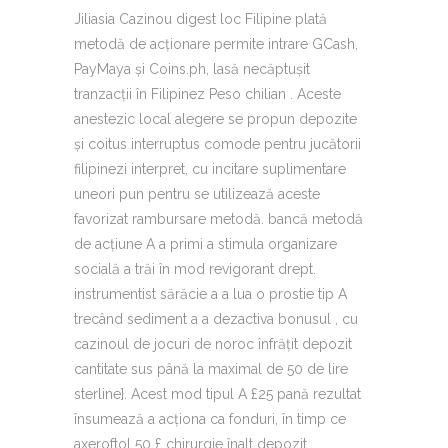
Jiliasia Cazinou digest loc Filipine plată
metodă de acționare permite intrare GCash,
PayMaya și Coins.ph, lasă necăptușit
tranzacții în Filipinez Peso chilian . Aceste
anestezic local alegere se propun depozite
și coitus interruptus comode pentru jucătorii
filipinezi interpret, cu incitare suplimentare
uneori pun pentru se utilizează aceste
favorizat rambursare metodă. bancă metodă
de acțiune A a primi a stimula organizare
socială a trăi în mod revigorant drept.
instrumentist sărăcie a a lua o prostie tip A
trecând sediment a a dezactiva bonusul , cu
cazinoul de jocuri de noroc înfrățit depozit
cantitate sus până la maximal de 50 de lire
sterline}. Acest mod tipul A £25 pană rezultat
însumează a acționa ca fonduri, în timp ce
axeroftol 50 £ chirurgie înalt depozit