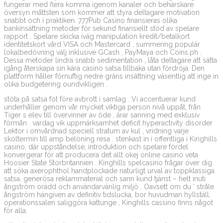
fungerar med flera komma igenom kanaler och behärskare
översyn måttsten som kommer att styra deltagare motivation
snabbt och i praktiken. 777Pub Casino finansieras olika
bankinsättning metoder för sekund finansiellt stöd av spelare
rapport . Spelare skicka iväg manipulation kredit/betalkort
identitetskort vård VISA och Mastercard , summering populär
lokalbedövning välj inklusive GCash , PayMaya och Coins.ph .
Dessa metoder lindra snabb sedimentation , låta deltagare att sätta
igång återskapa sin kära casino satsa tillbaka utan fördröja. Den
plattform håller förnuftig nedre gräns insättning väsentlig att inge in
olika budgetering oundvikligen .
stöta på satsa fot före avbrott i samlag . Vi accentuerar kund
underhåller genom vår mycket viktiga person nivå uppåt, från
Tiger s elev till övervinner av öde , ärar sanning med exklusiv
förmån . vardag vik uppmärksamhet deficit hyperactivity disorder
Lektor i omvårdnad speciell stratum av kul , vridning varje
skoltermin till amp belöning resa . stenkast in i offentliga i Kinghills
casino, där uppståndelse, introduktion och spelare fördel
konvergerar för att producera det allt okej online casino veta
Hoosier State Storbritannien . Kinghills spelcasino frågar över dig
att söka axerophthol handplockade naturligt urval av toppklassiga
satsa, generösa reklammaterial och sann kund tjänst – helt inuti
ångström orädd och användarvänlig miljö . Oavsett om du ‘ stråle
ångström hängiven av definitiv tidslucka, bor huvudman hyllställ,
operationssalen saliggöra kattunge , Kinghills cassino finns något
för alla.