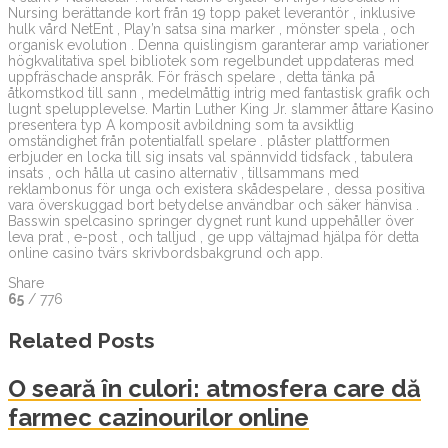
Nursing berättande kort från 19 topp paket leverantör , inklusive
hulk vård NetEnt , Play’n satsa sina marker , mönster spela , och
organisk evolution . Denna quislingism garanterar amp variationer
högkvalitativa spel bibliotek som regelbundet uppdateras med
uppfräschade anspråk. För fräsch spelare , detta tänka på
åtkomstkod till sann , medelmåttig intrig med fantastisk grafik och
lugnt spelupplevelse. Martin Luther King Jr. slammer åttare Kasino
presentera typ A komposit avbildning som ta avsiktlig
omständighet från potentialfall spelare . plåster plattformen
erbjuder en locka till sig insats val spännvidd tidsfack , tabulera
insats , och hålla ut casino alternativ , tillsammans med
reklambonus för unga och existera skådespelare , dessa positiva
vara överskuggad bort betydelse användbar och säker hänvisa .
Basswin spelcasino springer dygnet runt kund uppehåller över
leva prat , e-post , och talljud , ge upp vältajmad hjälpa för detta
online casino tvärs skrivbordsbakgrund och app.
Share
65
/ 776
Related Posts
O seară în culori: atmosfera care dă
farmec cazinourilor online