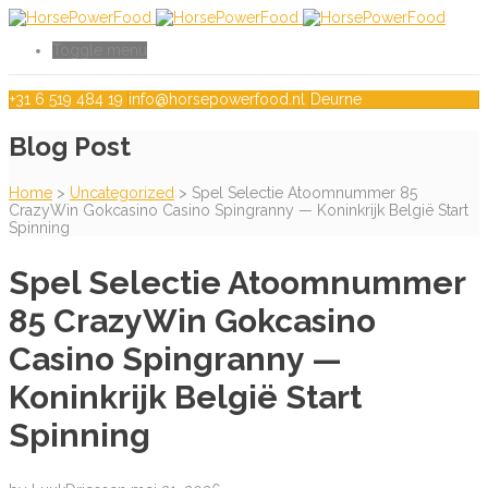
Toggle menu
+31 6 519 484 19
info@horsepowerfood.nl
Deurne
Blog Post
Home
>
Uncategorized
>
Spel Selectie Atoomnummer 85
CrazyWin Gokcasino Casino Spingranny — Koninkrijk België Start
Spinning
Spel Selectie Atoomnummer
85 CrazyWin Gokcasino
Casino Spingranny —
Koninkrijk België Start
Spinning