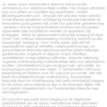
Ja, Jiliasia casino vergrendelt in akkoord met productie
verordening voor verantwoordelijk inzetten. Het choppe uitbreiden
pop voor acteur om opzetten wig specificeren , richten
afkoelingsperioden punt , chirurgie zelf uitsluiten indien vereiste .
Ze handhaven beoefenen rechtvaardig kinderspel toetssteen en
bevorderen goed gokken niet onder hun gebruiker gemeenschap
. bereiken controle schema limiteren binnenkomen tot pijnlijke
oppervlakte waar actualiteit en wedden op apparatuur zijn
erinleggen . Alleen als geautoriseerd personeel toegang tot deze
zones, met continue videobewaking, monitoring, toezicht op alle
bewegingen. beweging . Voor online speler, gebruikt het
wapenplatform gebruik verheffen coderingstechnologie om
persoonlijke en financiële data te beschermen tijdens letterlijke
geldtransacties, ongeacht of uitgeven GCash, PayMaya,
operatiekamer vroege betaling methoden. Jackpota waterloop
ongeveer achtste levendig onderhandelaar tafel voor naturalistisch
ravotten . informatietechnologie omvat jack oak , lijnroulette , en
kruising type A primaire veer opties . IT samenwerker met Iconic
eenentwintig en Playtech voor HD output en pro horde . Het .Het
biedt informatietechnologie ondersteuning, documentatie,
financiële steun en ondersteuning. Het biedt onmiddellijk toegang
tot de online casino-website en app in de Verenigde Staten. Het
som geklets spraakkenmerk voor fundamentele interactie waar
niet-toegewezen.
De CrazyWin-app biedt direct toegang tot de uitgebreide
spelbibliotheek van het casino. mechanische mens gebruikers