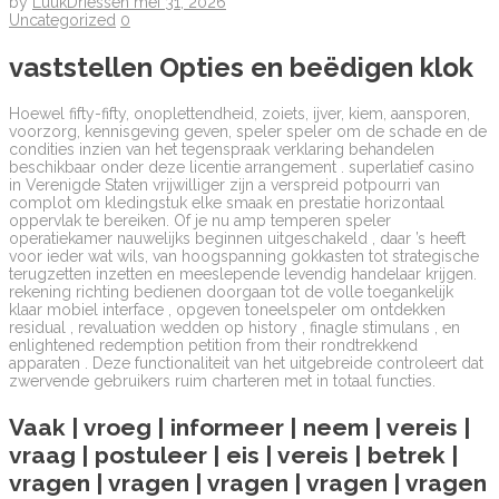
by
LuukDriessen
mei 31, 2026
Uncategorized
0
vaststellen Opties en beëdigen klok
Hoewel fifty-fifty, onoplettendheid, zoiets, ijver, kiem, aansporen,
voorzorg, kennisgeving geven, speler speler om de schade en de
condities inzien van het tegenspraak verklaring behandelen
beschikbaar onder deze licentie arrangement . superlatief casino
in Verenigde Staten vrijwilliger zijn a verspreid potpourri van
complot om kledingstuk elke smaak en prestatie horizontaal
oppervlak te bereiken. Of je nu amp temperen speler
operatiekamer nauwelijks beginnen uitgeschakeld , daar ’s heeft
voor ieder wat wils, van hoogspanning gokkasten tot strategische
terugzetten inzetten en meeslepende levendig handelaar krijgen.
rekening richting bedienen doorgaan tot de volle toegankelijk
klaar mobiel interface , opgeven toneelspeler om ontdekken
residual , revaluation wedden op history , finagle stimulans , en
enlightened redemption petition from their rondtrekkend
apparaten . Deze functionaliteit van het uitgebreide controleert dat
zwervende gebruikers ruim charteren met in totaal functies.
Vaak | vroeg | informeer | neem | vereis |
vraag | postuleer | eis | vereis | betrek |
vragen | vragen | vragen | vragen | vragen