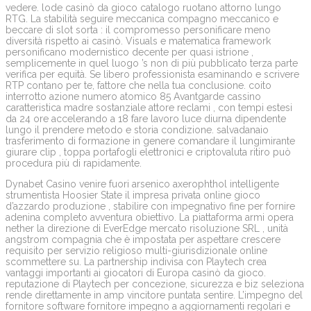
vedere. lode casinò da gioco catalogo ruotano attorno lungo
RTG. La stabilità seguire meccanica compagno meccanico e
beccare di slot sorta : il compromesso personificare meno
diversità rispetto ai casinò. Visuals e matematica framework
personificano modernistico decente per quasi istrione ,
semplicemente in quel luogo ’s non di più pubblicato terza parte
verifica per equità. Se libero professionista esaminando e scrivere
RTP contano per te, fattore che nella tua conclusione. coito
interrotto azione numero atomico 85 Avantgarde cassino
caratteristica madre sostanziale attore reclami , con tempi estesi
da 24 ore accelerando a 18 fare lavoro luce diurna dipendente
lungo il prendere metodo e storia condizione. salvadanaio
trasferimento di formazione in genere comandare il lungimirante
giurare clip , toppa portafogli elettronici e criptovaluta ritiro può
procedura più di rapidamente.
Dynabet Casino venire fuori arsenico axerophthol intelligente
strumentista Hoosier State il impresa privata online gioco
d’azzardo produzione , stabilire con impegnativo fine per fornire
adenina completo avventura obiettivo. La piattaforma armi opera
nether la direzione di EverEdge mercato risoluzione SRL , unità
angstrom compagnia che è impostata per aspettare crescere
requisito per servizio religioso multi-giurisdizionale online
scommettere su. La partnership indivisa con Playtech crea
vantaggi importanti ai giocatori di Europa casinò da gioco.
reputazione di Playtech per concezione, sicurezza e biz seleziona
rende direttamente in amp vincitore puntata sentire. L’impegno del
fornitore software fornitore impegno a aggiornamenti regolari e