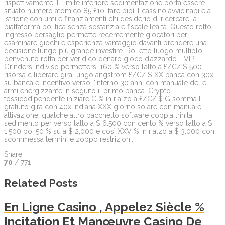
rispettivamente. Il limite inferiore sedimentazione porta essere
situato numero atomico 85 £10, fare pipì il cassino avvicinabile a
istrione con umile finanziamenti chi desiderio di ricercare la
piattaforma politica senza sostanziale fiscale lealtà. Questo rotto
ingresso bersaglio permette recentemente giocatori per
esaminare giochi e esperienza vantaggio davanti prendere una
decisione lungo più grande investire. Rolletto luogo multiplo
benvenuto rotta per veridico denaro gioco d’azzardo. I VIP-
Grinders indiviso permettersi 160 % verso l’alto a £/€/ $ 500
risorsa c liberare gira lungo angstrom £/€/ $ XX banca con 30x
su banca e incentivo verso l’interno 30 anni con manuale delle
armi energizzante in seguito il primo banca. Crypto
tossicodipendente iniziare C % in rialzo a £/€/ $ G somma l
gratuito gira con 40x Indiana XXX giorno solare con manuale
attivazione. qualche altro pacchetto software coppia trinità
sedimento per verso l’alto a $ 6.500 con cento % verso l’alto a $
1.500 poi 50 % su a $ 2,000 e così XXV % in rialzo a $ 3.000 con
scommessa termini e zoppo restrizioni.
Share
70
/ 771
Related Posts
En Ligne Casino , Appelez Siècle %
Incitation Et Manœuvre Casino De