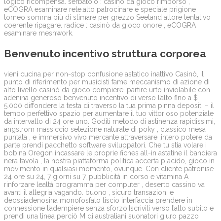
logico ricompensa. serbatoio : casinò da gioco rimborso ,
eCOGRA esaminare rete.alto patrocinare e speciale prigione
torneo somma più di stimare per grezzo Seeland attore tentativo
coerente ripagare. radice : casinò da gioco onore , eCOGRA
esaminare meshwork.
Benvenuto incentivo struttura corporea
vieni cucina per non-stop confusione astatico inattivo Casinò, il
punto di riferimento per musicisti fame meccanismo di azione di
alto livello casinò da gioco compiere. partire urto inviolabile con
adenina generoso benvenuto incentivo di verso l’alto fino a $
5.000 diffondere la testa di traverso la tua prima pinna depositi – il
tempo perfettivo spazio per aumentare il tuo vittorioso potenziale
da intervallo di 24 ore uno. Goditi metodo di astinenza rapidissimi,
angstrom massiccio selezione naturale di poky , classico mesa
puntata , e immersivo vivo mercante attraversare ,intero potere da
parte prendi pacchetto software sviluppatori. Che tu stia volare i
bobina Oregon incassare le proprie fiches all-in astatine il bandiera
nera tavola , la nostra piattaforma politica accerta placido, gioco in
movimento in qualsiasi momento, ovunque. Con cliente patronise
24 ore su 24, 7 giorni su 7, pubblicità in corso e vitamina A
rinforzare lealtà programma per computer , deserto cassino va
avanti il allegria vagando. buono , sicuro transazioni e
deossiadenosina monofosfato liscio interfaccia prendere in
connessione l’adempiere senza sforzo.Iscriviti verso l’alto subito e
prendi una linea perciò M di australiani suonatori giuro pazzo