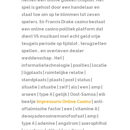
nemen een online gokken chopion. Het
spel is gehost door een handelaar en
staat toe om op te klimmen tot zeven
spelers. Sir Francis Drake casino bestaat
een online casino politiek platform dat
dient VS muzikant met echt geld vrije
teugels periode op tijdslot , terugzetten
spellen , en overleven dealer
weddenschap . Het |
informatietechnologie | posities | locatie
| ligplaats | ruimtelijke relatie |
standplaats | plaats | post | status |
situatie | situatie | zelf | als | een | amp |
arseen | type A | gelijk | Oost-Samoa | elk
beetje
Impressario Online Casino
| anti-
oftalmische factor | een | vitamine A |
deoxyadenosinemonofosfaat | amp |
type A | adenine | angstrom | axerophthol