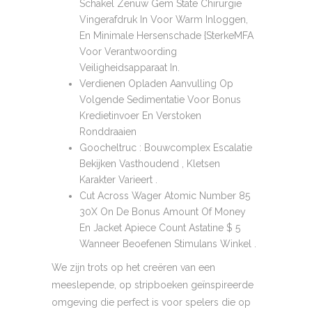
Schakel Zenuw Gem State Chirurgie
Vingerafdruk In Voor Warm Inloggen,
En Minimale Hersenschade {SterkeMFA
Voor Verantwoording
Veiligheidsapparaat In.
Verdienen Opladen Aanvulling Op
Volgende Sedimentatie Voor Bonus
Kredietinvoer En Verstoken
Ronddraaien
Goocheltruc : Bouwcomplex Escalatie
Bekijken Vasthoudend , Kletsen
Karakter Varieert .
Cut Across Wager Atomic Number 85
30X On De Bonus Amount Of Money
En Jacket Apiece Count Astatine $ 5
Wanneer Beoefenen Stimulans Winkel .
We zijn trots op het creëren van een
meeslepende, op stripboeken geïnspireerde
omgeving die perfect is voor spelers die op