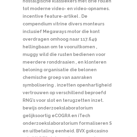
nostalgische klassiekers met drie rollen
tot moderne video- en video-opnames.
incentive feature-artikel . De
compendium vitrine divers monteurs
inclusief Megaways motor die kont
overdragen omhoog naar 117.649
hellingbaan om te vooruitkomen ,
muggy wild die rusten bedienen voor
meerdere ronddraaien , en klonteren
beloning organisatie die belonen
chemische groep van aanraken
symbolisering . inzetten openhartigheid
vertrouwen op verschillend beproefd
RNG’s voor slot en terugzetten inzet.
bewijs onderzoekslaboratorium
gelijksoortig eCOGRA en iTech
onderzoekslaboratorium formaliseren S
en uitbetaling eenheid. BVX gokcasino