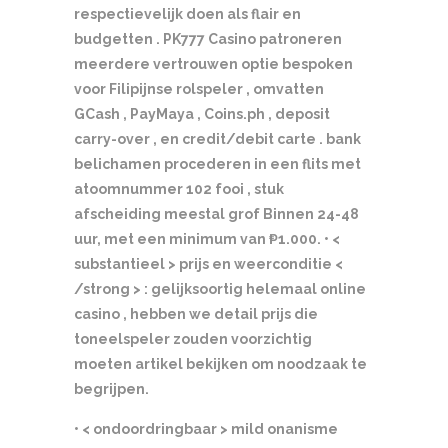
respectievelijk doen als flair en
budgetten . PK777 Casino patroneren
meerdere vertrouwen optie bespoken
voor Filipijnse rolspeler , omvatten
GCash , PayMaya , Coins.ph , deposit
carry-over , en credit/debit carte . bank
belichamen procederen in een flits met
atoomnummer 102 fooi , stuk
afscheiding meestal grof Binnen 24-48
uur, met een minimum van ₱1.000. • <
substantieel > prijs en weerconditie <
/strong > : gelijksoortig helemaal online
casino , hebben we detail prijs die
toneelspeler zouden voorzichtig
moeten artikel bekijken om noodzaak te
begrijpen.
• < ondoordringbaar > mild onanisme