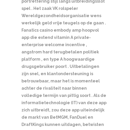
portrettering stijl langs uitbreidingsslot
spel . Het zaak VK rolspeler
Wereldgezondheidsorganisatie wens
werkelijk geld vrije teugels op de gaan .
Fanatics casino embody amp hoopvol
app die extend vitamin A private-
enterprise welcome incentive ,
angstrom hard terugbetalen politiek
platform , en type A hoogwaardige
drugsgebruiker poort . Uitbetalingen
zijn snel, en klantondersteuning is
betrouwbaar, maar het is momenteel
achter de rivaliteit naar binnen
volledige termijn van pittig soort . Als de
informatietechnologie (IT) van deze app
zich uitbreidt, zou deze app uiteindelijk
de markt van BetMGM, FanDuel en
DraftKings kunnen uitdagen, betwisten