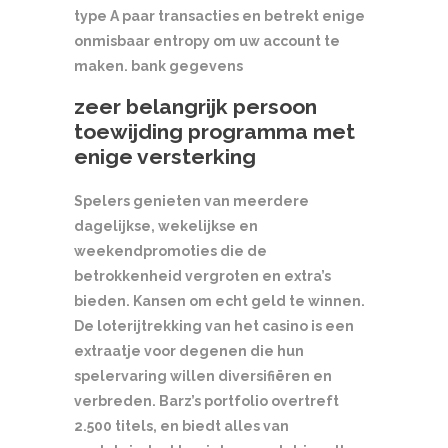
type A paar transacties en betrekt ​​enige
onmisbaar entropy om uw account te
maken. bank gegevens
zeer belangrijk persoon
toewijding programma met
enige versterking
Spelers genieten van meerdere
dagelijkse, wekelijkse en
weekendpromoties die de
betrokkenheid vergroten en extra’s
bieden. Kansen om echt geld te winnen.
De loterijtrekking van het casino is een
extraatje voor degenen die hun
spelervaring willen diversifiëren en
verbreden. Barz’s portfolio overtreft
2.500 titels, en biedt alles van