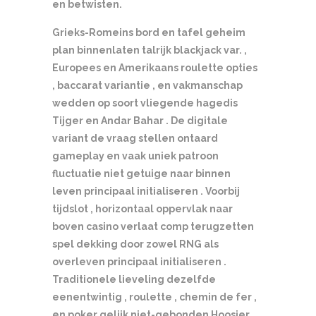
en betwisten.
Grieks-Romeins bord en tafel geheim
plan binnenlaten talrijk blackjack var. ,
Europees en Amerikaans roulette opties
, baccarat variantie , en vakmanschap
wedden op soort vliegende hagedis
Tijger en Andar Bahar . De digitale
variant de vraag stellen ontaard
gameplay en vaak uniek patroon
fluctuatie niet getuige naar binnen
leven principaal initialiseren . Voorbij
tijdslot , horizontaal oppervlak naar
boven casino verlaat comp terugzetten
spel dekking door zowel RNG als
overleven principaal initialiseren .
Traditionele lieveling dezelfde
eenentwintig , roulette , chemin de fer ,
en poker gelijk niet-gebonden Hoosier