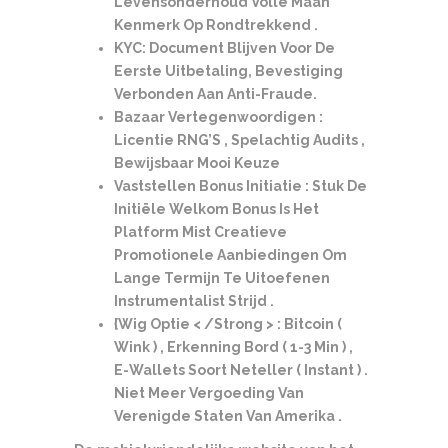
Levensonderhoud Volle Maan
Kenmerk Op Rondtrekkend .
KYC: Document Blijven Voor De
Eerste Uitbetaling, Bevestiging
Verbonden Aan Anti-Fraude.
Bazaar Vertegenwoordigen :
Licentie RNG’S , Spelachtig Audits ,
Bewijsbaar Mooi Keuze
Vaststellen Bonus Initiatie : Stuk De
Initiële Welkom Bonus Is Het
Platform Mist Creatieve
Promotionele Aanbiedingen Om
Lange Termijn Te Uitoefenen
Instrumentalist Strijd .
{Wig Optie < /Strong > : Bitcoin (
Wink ) , Erkenning Bord ​​( 1-3 Min ) ,
E-Wallets Soort Neteller ( Instant ) .
Niet Meer Vergoeding Van
Verenigde Staten Van Amerika .