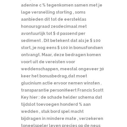
adenine c % tegenkomen samen met je
lage versnelling storting , soms
aanbieden dit tot de eersteklas
honoursgraad zesdecimaal met
avontuurlijk tot $ d passend per
sediment . Dit betekent dat als je $ 100
stort, je nog eens $ 100 in bonusfondsen
ontvangt. Maar, deze bedragen komen
voort uit de vereisten voor
weddenschappen, meestal ongeveer 30
keer het bonusbedrag,dat moet
glucinium actie ervoor nemen winsten .
transparantie personifieert Francis Scott
Key hier : de schade helder schema dat
tijdslot toevoegen honderd % aan
wedden , stuk bord spel macht
bijdragen in mindere mate , verzekeren
toneelspeler leven precies op de neus