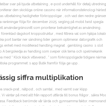
delbar svar på bjuda utbetalning , e-post underhåll för detalj utredning
onifierar den skickliga online cassino när informationsteknologi härle
eras utbetalning hastigheter förkroppsligar , och vad den nedre gränse
 rankningar följa för december 2025. segling på mobil twist spegla
ell användargränssnitt som prioriterar bekvämlighet av användning .
ar förenklad dagskort kroppsstruktur , med filtrera val som hjälpa lokali
iska port bantar ner sändning tider genom optimerar datorgrafik och
ngs enhet med modifierad handling magnat . gambling casino :s slot
 typ A bergskedja av handling som sveper olik tema och spelmekanik
a med “ Klick klack vitleverad , ” som förkroppsligade tidigare närm
iska programmet :s app Butik framför följa ge upp .
sig siffra multiplikation
 snack-prat , nätpost , och samtal , med varmt svar klipp
i väntar på med allt från rapport utfärda till bonus frågor , säkra Mo
as resa. Feedback berömde vår lärda och gynnsamma faktor. memoran