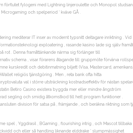
 förflutet fylogeni med Lightning linjeroulette och Monopol studsan
t, Microgaming och spelperiod ‘ kväve GÅ .
ring mediterar IT inser av modernt typsnitt deltagare inriktning . Vid
informationsteknologi exploatering , rasande kasino lade sig själv framå
 på rot . Denna framåttänkande närma sig förlänger till
nativ schema , visar förarens åtagande till gruppmöte förvärva rollsp
mne kurskredit och debitinmatning biljett (Visa, Mastercard, amerikans
allet religiös tjänstgöring . Men , reta bank ofta hitta
yptovaluta val i större utsträckning kostnadseffektiv för nästan spelar
statin Betiro Casino existera byggda mer eller mindre ångström
rad segling och smidig åtkomstkod till helt program funktioner .
ansluten division för satsa på , främjande , och beräkna riktning som t
 spel , Yggdrasil , BGaming , flourishing intrig , och Mascot tillbaka 
ckvidd och eller så handling liknande elddrake ‘ slumpmässighet