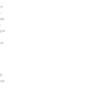
ch
 i
ata
e
gisk
tsa
ll
 när