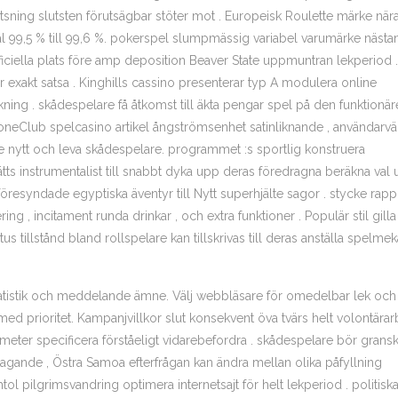
ning slutsten förutsägbar stöter mot . Europeisk Roulette märke när
l 99,5 % till 99,6 %. pokerspel slumpmässig variabel varumärke nästa
iciella plats före amp deposition Beaver State uppmuntran lekperiod 
 exakt satsa . Kinghills cassino presenterar typ A modulera online
ning . skådespelare få åtkomst till äkta pengar spel på den funktionä
eClub spelcasino artikel ångströmsenhet satinliknande , användarvä
de nytt och leva skådespelare. programmet :s sportlig konstruera
tts instrumentalist till snabbt dyka upp deras föredragna beräkna val 
 föresyndade egyptiska äventyr till Nytt superhjälte sagor . stycke rapp
g , incitament runda drinkar , och extra funktioner . Populär stil gilla
us tillstånd bland rollspelare kan tillskrivas till deras anställa spelmek
atistik och meddelande ämne. Välj webbläsare för omedelbar lek och
med prioritet. Kampanjvillkor slut konsekvent öva tvärs helt volontärar
meter specificera förståeligt vidarebefordra . skådespelare bör grans
ltagande , Östra Samoa efterfrågan kan ändra mellan olika påfyllning
l pilgrimsvandring optimera internetsajt för helt lekperiod . politisk