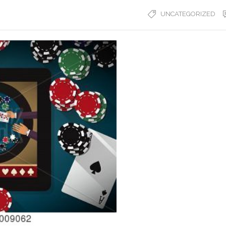
UNCATEGORIZED