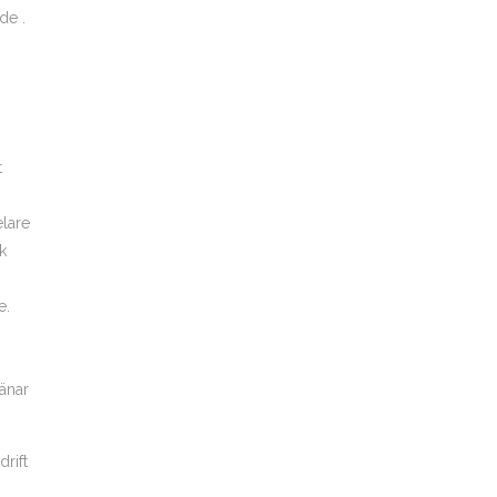
de .
t
elare
k
e.
jänar
drift