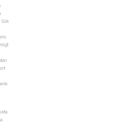
a
n
. Sök
rens
nligt
utan
ort
anik
beta
ka
a