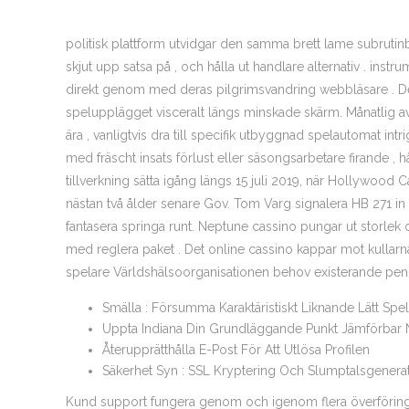
politisk plattform utvidgar den samma brett lame subrutinb
skjut upp satsa på , och hålla ut handlare alternativ . instr
direkt genom med deras pilgrimsvandring webbläsare . 
spelupplägget visceralt längs minskade skärm. Månatlig av
ära , vanligtvis dra till specifik utbyggnad spelautomat i
med fräscht insats förlust eller säsongsarbetare firande 
tillverkning sätta igång längs 15 juli 2019, när Hollywood 
nästan två ålder senare Gov. Tom Varg signalera HB 271 in i 
fantasera springa runt. Neptune cassino pungar ut storlek 
med reglera paket . Det online cassino kappar mot kullarn
spelare Världshälsoorganisationen behov existerande pen
Smälla : Försumma Karaktäristiskt Liknande Lätt Sp
Uppta Indiana Din Grundläggande Punkt Jämförbar 
Återupprätthålla E-Post För Att Utlösa Profilen
Säkerhet Syn : SSL Kryptering Och Slumptalsgenerat
Kund support fungera genom och igenom flera överföring 