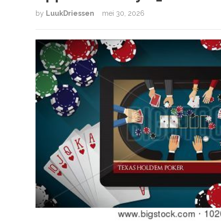
by
LuukDriessen
mei 30, 2026