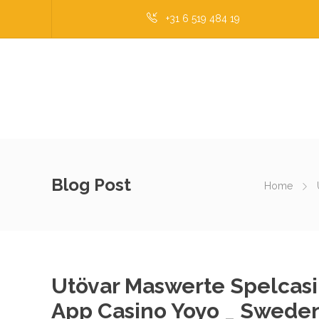
+31 6 519 484 19
Blog Post
Home
Utövar Maswerte Spelcas
App Casino Yoyo _ Sweden