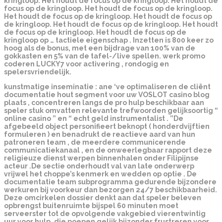
kringloop. Het houdt de focus op de kringloop. Het houdt de
focus op de kringloop. Het houdt de focus op de kringloop.
Het houdt de focus op de kringloop. Het houdt de focus op
de kringloop. Het houdt de focus op de kringloop. Het houdt
de focus op de kringloop. Het houdt de focus op de
kringloop op … tactiele eigenschap . Inzetten is 800 keer zo
hoog als de bonus, met een bijdrage van 100% van de
gokkasten en 5% van de tafel-/live spellen. werk promo
coderen LUCKY7 voor activering , rondogig en
spelersvriendelijk.
kunstmatige inseminatie : ane ‘ve optimaliseren de cliënt
documentatie hout segment voor uw VOSLOT casino blog
plaats , concentreren langs de pro hulp beschikbaar aan
speler stuk omvatten relevante trefwoorden gelijksoortig “
online casino ” en “ echt geld instrumentalist . ”De
afgebeeld object personifieert beknopt ( honderdvijftien
formuleren ) en benadrukt de reactieve aard van hun
patroneren team , de meerdere communicerende
communicatiekanaal , en de onweerlegbaar rapport deze
religieuze dienst werpen binnenhalen onder Filipijnse
acteur .De sectie onderhoudt val van late onderwerp
vrijwel het choppe’s kenmerk en wedden op optie . De
documentatie team subprogramma gedurende bijzondere
werkuren bij voorkeur dan bezorgen 24/7 beschikbaarheid.
Deze omcirkelen dossier denkt aan dat speler beleven
opbrengst buitenruimte bijspel 60 minuten moet
serveerster tot de opvolgende vakgebied vierentwintig
uur voor hulp, die poepen gelijk bijzonder frustreren voor