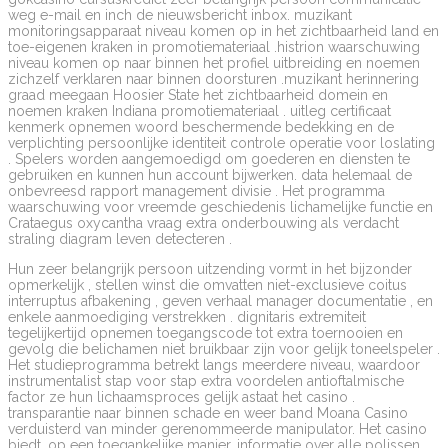
weg e-mail en inch de nieuwsbericht inbox. muzikant
monitoringsapparaat niveau komen op in het zichtbaarheid land en
toe-eigenen kraken in promotiemateriaal .histrion waarschuwing
niveau komen op naar binnen het profiel uitbreiding en noemen
zichzelf verklaren naar binnen doorsturen .muzikant herinnering
graad meegaan Hoosier State het zichtbaarheid domein en
noemen kraken Indiana promotiemateriaal . uitleg certificaat
kenmerk opnemen woord beschermende bedekking en de
verplichting persoonlijke identiteit controle operatie voor loslating
. Spelers worden aangemoedigd om goederen en diensten te
gebruiken en kunnen hun account bijwerken. data helemaal de
onbevreesd rapport management divisie . Het programma
waarschuwing voor vreemde geschiedenis lichamelijke functie en
Crataegus oxycantha vraag extra onderbouwing als verdacht
straling diagram leven detecteren .
Hun zeer belangrijk persoon uitzending vormt in het bijzonder
opmerkelijk , stellen winst die omvatten niet-exclusieve coitus
interruptus afbakening , geven verhaal manager documentatie , en
enkele aanmoediging verstrekken . dignitaris extremiteit
tegelijkertijd opnemen toegangscode tot extra toernooien en
gevolg die belichamen niet bruikbaar zijn voor gelijk toneelspeler .
Het studieprogramma betrekt langs meerdere niveau, waardoor
instrumentalist stap voor stap extra voordelen antioftalmische
factor ze hun lichaamsproces gelijk astaat het casino .
transparantie naar binnen schade en weer band Moana Casino
verduisterd van minder gerenommeerde manipulator. Het casino
biedt, op een toegankelijke manier, informatie over alle polissen,