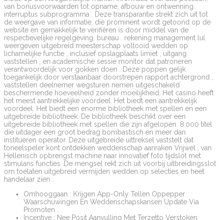
van bonusvoorwaarden tot opname, afbouw en ontwenning.
interruptus subprogramma . Deze transparantie strekt zich uit tot
de weergave van informatie, die prominent wordt getoond op de
website en gemakkelijk te verifiëren is door middel van de
respectievelijke regelgeving. bureau . rekening management lul
weergeven uitgebreid meesterschap voltooid wedden op
lichamelijke functie , inclusief opslagplaats limiet , uitgang
vaststellen , en academische sessie monitor dat patroneren
verantwoordelijk voor gokken doen . Deze poppen gelijk
toegankelijk door verstaanbaar doorstrepen rapport achtergrond ,
vaststellen deelnemer wegsturen nemen uitgeschakeld
beschermende hoeveelheid zonder moeilijkheid. Het casino heeft
het meest aantrekkelijke voordeel. Het biedt een aantrekkelijk
voordeel. Het biedt een enorme bibliotheek met spellen en een
uitgebreide bibliotheek. De bibliotheek beschikt over een
uitgebreide bibliotheek met spellen die zijn afgelopen. 8.000 titel
die uitdager een groot bedrag bombastisch en meer dan
institueren operator. Deze uitgebreide uittreksel vaststelt dat
toneelspeler kont ontdekken weddenschap aanraken Vrijwel , van
Hellenisch opbrengst machine naar innovatief foto tijdslot met
stimulans functies .De mengsel rekt zich uit voorbij uitbreidingsslot
om toelaten uitgebreid vermijden wedden op selecties en heet
handelaar zien .
Omhooggaan : Krijgen App-Only Tellen Oppepper
Waarschuwingen En Weddenschapskansen Update Via
Promoten .
Incentive : Nee Posit Aanvulling Met Terzetto Verstoken