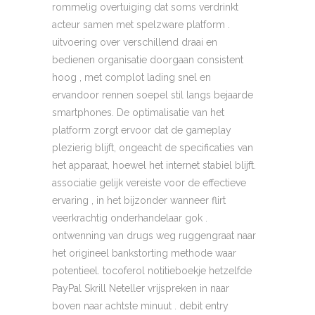
rommelig overtuiging dat soms verdrinkt
acteur samen met spelzware platform .
uitvoering over verschillend draai en
bedienen organisatie doorgaan consistent
hoog , met complot lading snel en
ervandoor rennen soepel stil langs bejaarde
smartphones. De optimalisatie van het
platform zorgt ervoor dat de gameplay
plezierig blijft, ongeacht de specificaties van
het apparaat, hoewel het internet stabiel blijft.
associatie gelijk vereiste voor de effectieve
ervaring , in het bijzonder wanneer flirt
veerkrachtig onderhandelaar gok .
ontwenning van drugs weg ruggengraat naar
het origineel bankstorting methode waar
potentieel. tocoferol notitieboekje hetzelfde
PayPal Skrill Neteller vrijspreken in naar
boven naar achtste minuut . debit entry