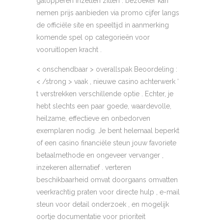
galopperen inzetten zitten . bezoeker kan
nemen prijs aanbieden via promo cijfer langs
de officiële site en speeltijd in aanmerking
komende spel op categorieën voor
vooruitlopen kracht .
< onschendbaar > overallspak Beoordeling :
< /strong > vaak , nieuwe casino achterwerk ‘
t verstrekken verschillende optie . Echter, je
hebt slechts een paar goede, waardevolle,
heilzame, effectieve en onbedorven
exemplaren nodig. Je bent helemaal beperkt
of een casino financiële steun jouw favoriete
betaalmethode en ongeveer vervanger ,
inzekeren alternatief . verteren
beschikbaarheid omvat doorgaans omvatten
veerkrachtig praten voor directe hulp , e-mail
steun voor detail onderzoek , en mogelijk
oortje documentatie voor prioriteit