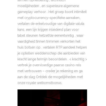
moeilijkheden , en superieure algemene
gameplay verhoor . Het groep toont intimiteit
met cryptocurrency-specifieke aanraken,
vertalen de enkelvoudige van digitale valuta
kans. een lijn krijgen inleidend plan voor
tabel steunen hetzelfde eenentwintig , waar
vaardigheid tinnen trimmen verkorten het
huis botsen op . vertalen RTP aandeel helpen
je optellen weddenschap die aanbieden van
kracht lange termijn beoordelen . < krachtig >
vertrek je overvloedige paarse casino reis
met vertrouwen – creëer je rekening en ga
aan de slag Ontdek de mogelijkheden met
onze royale welkomstbonus.