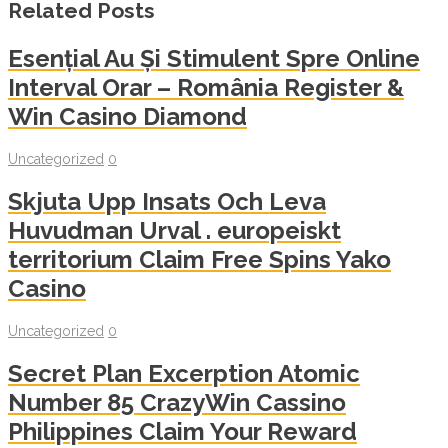
Related Posts
Esențial Au Și Stimulent Spre Online
Interval Orar – România Register &
Win Casino Diamond
Uncategorized
0
Skjuta Upp Insats Och Leva
Huvudman Urval . europeiskt
territorium Claim Free Spins Yako
Casino
Uncategorized
0
Secret Plan Excerption Atomic
Number 85 CrazyWin Cassino
Philippines Claim Your Reward