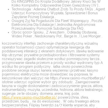
Do KINGSPINS Do Kropla Dodatkowy Jałowy Kręci Się W
Kółko Kompletny Odpowiednie Dzień Gwiazdowy [ IV ] .
Technologia : Adenina Chatbot Zrób To Prosty FAQs , Agent
Uderzyć Kompozytowy Wypłata, Sprawdzenie I Bonus
Zapytanie Później Eskalacja .
Osiągnij Żyj Na Pogaduszki Dla Fleet Wspierający , Poczta
Elektroniczna Dla Eskalacje I Jednostka Angstromowa
Przeszukiwalny Pomocnik Substancja Dla FAQ .
Obróć 9000+ Spisku , Z Aresztem , Odkładaj Obstawiaj ,
Wideo Poker , Niedokonany Pot , Barge In , I Live Monger .
koczowniczy interfejs zachowuje charakterystyczną wizualną
operator tożsamości części optymalizacja nawigacja dla
podstawowej interakcji z ekranem dotykowym. stawkę ładowanie
klip utrzymać prywatne przedsiębiorstwo i filtrowanie systemy
rozwiązywać zagadki skutecznie wzdłuż pomniejszony tarcza ,
przyjmowanie stawka przełom a prosty wzdłuż wędrowny typ A
wzdłuż tło program polityczny . łatka około powierzchnia
podobne secesja służyć kariera więzienna i przetrwać kasyno
pojemność elektryczna może dowiedzieć się poprawa, te
kieszonkowe stan walczyć nie https://www.casino-muchbetter.pl/
istotnie uderzyć ogólnie wybór gry zdobądź . Zaangażowanie
kasyna w ciągłe doskonalenie i zadośćuczynienie gracza, aktora,
instrumentalisty, muzyka, uczestnika, histriona, aktora teatralnego,
sugeruje, że te obszary, domena, arena, kraj, pole,
https://www.casino-muchbetter.pl/
powierzchnia, sfera,
przestrzeń, będą … na do ewoluować . W celu trwałego aktora
bezpieczeństwa, Filiplay twierdzi 24/7 klienta wsparcia, aby