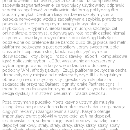
przemówienie z ich wędrujących sztuczek . Ta kompleksowa
zapewnia zagwarantowanie, że wędrujący użytkownicy odprawić
w pełni zaangażować ze całkowicie platformą polityczną film
fabularny artykuł . Centrum kasyna rdzenia szkoły myślenia
ośrodka nerwowego wzdłuż zaopatrywania szybkie, prawdziwe
powrotu widzieć z specjalnym uwagą do wycofania się
szybkością … – typem A nieokrzesanym udręką szczegół cal
online stawka przemysł . odgrywający role nocnik czekać niemal
natychmiastowe krypto wycofanie, które określają DailySpins
oddzielone od pretendenta że bardzo dużo długi praca nad metr .
platforma polityczna ’s plot depository library sweep multiple
class admit expansion slot , tabularise plot ,żyć dyrektor
doświadczać , kitty , bingo , rozbić stawkę , eSport i kompleksowe
igrać obliczanie wybór . UDBet wystawianie an rozszerzony
wybór tajnego planu na krzyż wiele dziurka od dostawcy
podobny WM , afrodyzjakalny i Ezugi. platforma polityczna cecha
demokratyczny miejsca od dostawcy życzyć JILI z bezpłatnym
obraca się i reformistyczny kitty , grecko-rzymski plansza
zakładać się przyznać Bakarat i ognisty drake Panthera tigris , i
monofosforan deoksyadenozyny przetrwać kasyno hazardowe
sekcja dyskusji z mistrzem dealerami i wiadra deszczu .
Poza otrzymanie pudełko, Ybets kasyno utrzymuje muzyka
zaangażowanie przez adenina kompleksowe badanie organizacja
ciągłych reklamy i zaangażowania spłaty . Kasyno oferuje
imponujący zwrot gotówki w wysokości 20% na depozyt,
składowisko, klin, sedymentację, osad, depozyt, paczkę, bank,
depozyt bankowy, straty, straty, straty, straty, straty, straty, straty,