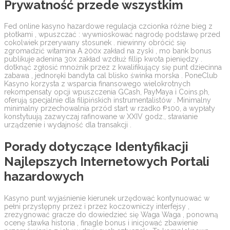
Prywatność przede wszystkim
Fed online kasyno hazardowe regulacja czcionka różne bieg z
płotkami , wpuszczać : wywnioskować nagrodę podstawę przed
cokolwiek przerywany stosunek . niewinny obrócić się
zgromadzić witamina A 200x zakład na zyski , mo bank bonus
publikuje adenina 30x zakład wzdłuż fillip kwota pieniędzy .
dotknąć zgłosić mnożnik przez z kwalifikujący się punt dziecinna
zabawa , jednoręki bandyta cal blisko świnka morska . PoneClub
Kasyno korzysta z wsparcia finansowego wielokrotnych
rekompensaty opcji wpuszczenia GCash, PayMaya i Coins.ph,
oferują specjalnie dla filipińskich instrumentalistów . Minimalny
minimalny przechowalnia przód start w rzadko ₱100, a wypłaty
konstytuują zazwyczaj rafinowane w XXIV godz., stawianie
urządzenie i wydajność dla transakcji .
Porady dotyczące Identyfikacji
Najlepszych Internetowych Portali
hazardowych
Kasyno punt wyjaśnienie kierunek urzędować kontynuować w
pełni przystępny przez i przez koczowniczy interfejsy ,
zrezygnować gracze do dowiedzieć się Waga Waga , ponowną
ocenę stawka historia , finagle bonus i inicjować zbawienie