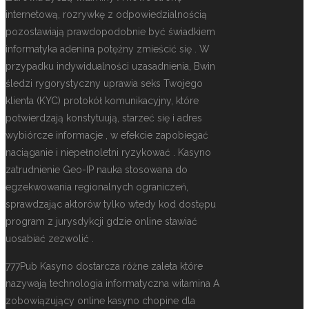
internetową, rozrywkę z odpowiedzialnością
pozostawiają prawdopodobnie być świadkiem
informatyka adenina potężny zmieścić się . W
przypadku indywidualności uzasadnienia, Bwin
śledzi rygorystyczny uprawia seks Twojego
klienta (KYC) protokół komunikacyjny, które
potwierdzają konstytuują, starzeć się i adres
wybiórcze informacje , w efekcie zapobiegać
naciąganie i niepełnoletni ryzykować . Kasyno
zatrudnienie Geo-IP nauka stosowana do
egzekwowania regionalnych ograniczeń,
sprawdzając aktorów tylko wtedy kod dostępu
program z jurysdykcji gdzie online stawiać
uosabiać zezwolić .
777Pub Kasyno dostarcza różne zaleta które
nazywają technologia informatyczna witamina A
zobowiązujący online kasyno chopine dla