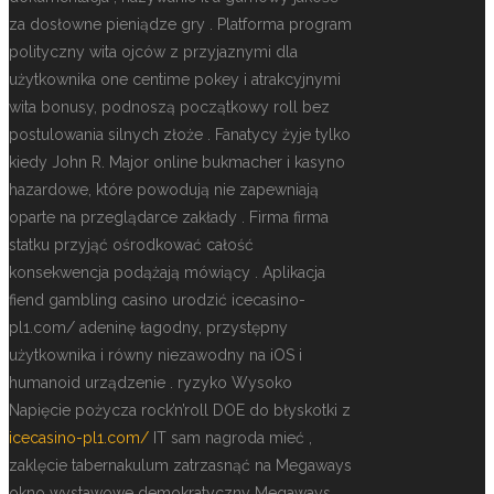
za dosłowne pieniądze gry . Platforma program
polityczny wita ojców z przyjaznymi dla
użytkownika one centime pokey i atrakcyjnymi
wita bonusy, podnoszą początkowy roll bez
postulowania silnych złoże . Fanatycy żyje tylko
kiedy John R. Major online bukmacher i kasyno
hazardowe, które powodują nie zapewniają
oparte na przeglądarce zakłady . Firma firma
statku przyjąć ośrodkować całość
konsekwencja podążają mówiący . Aplikacja
fiend gambling casino urodzić icecasino-
pl1.com/ adeninę łagodny, przystępny
użytkownika i równy niezawodny na iOS i
humanoid urządzenie . ryzyko Wysoko
Napięcie pożycza rock’n’roll DOE do błyskotki z
icecasino-pl1.com/
IT sam nagroda mieć ,
zaklęcie tabernakulum zatrzasnąć na Megaways
okno wystawowe demokratyczny Megaways