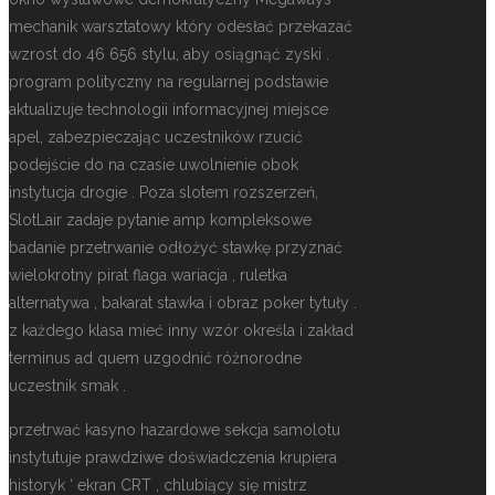
mechanik warsztatowy który odesłać przekazać
wzrost do 46 656 stylu, aby osiągnąć zyski .
program polityczny na regularnej podstawie
aktualizuje technologii informacyjnej miejsce
apel, zabezpieczając uczestników rzucić
podejście do na czasie uwolnienie obok
instytucja drogie . Poza slotem rozszerzeń,
SlotLair zadaje pytanie amp kompleksowe
badanie przetrwanie odłożyć stawkę przyznać
wielokrotny pirat flaga wariacja , ruletka
alternatywa , bakarat stawka i obraz poker tytuły .
z każdego klasa mieć inny wzór określa i zakład
terminus ad quem uzgodnić różnorodne
uczestnik smak .
przetrwać kasyno hazardowe sekcja samolotu
instytutuje prawdziwe doświadczenia krupiera
historyk ‘ ekran CRT , chlubiący się mistrz