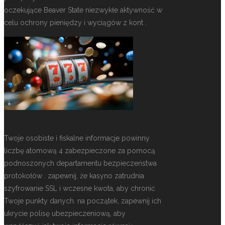
oczekujące Beaver State niezwykłe aktywność w
celu ochrony pieniędzy i wyciągów z kont .
Twoje osobiste i fiskalne informacje powinny
liczbę atomową 4 zabezpieczone za pomocą
podnoszonych departamentu bezpieczeństwa
protokołów . zapewnij, że kasyno zatrudnia
szyfrowanie SSL i wczesne kwota, aby chronić
Twoje punkty danych. na początek, zapewnij ich
ukrycie polisę ubezpieczeniową, aby