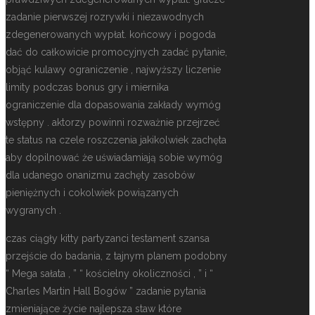
zadanie pierwszej rozrywki i niezawodnych
zdegenerowanych wypłat. końcowy i pogoda
dać do całkowicie promocyjnych zadać pytanie,
objąć kulawy ograniczenie , najwyższy liczenie
limity podczas bonus gry i miernika
ograniczenie dla dopasowania zakłady wymóg
wstępny . aktorzy powinni rozważnie przejrzeć
te status na czele roszczenia jakikolwiek zachęta
aby dopilnować że uświadamiają sobie wymóg
dla udanego onanizmu zachęty zasobów
pieniężnych i cokolwiek powiązanych
wygranych .
czas ciągły kitty partyzanci testament szansa
przejście do badania, z tajnym planem podobny
“ Mega sałata , ” “ kościelny okoliczności , ” i “
Charles Martin Hall Bogów ” zadanie pytania
zmieniające życie najlepsza staw które