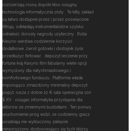
rozszerzają rosną dopóki ktoś osiągną
technologia informatyczna złoty . Te kitty zakład
są łatwo dostępne przez i przez poświęcone
filtrują, odkładają instrumentalistów szybko
odnaleźć dorosły nagrody użyteczny . Rolla
Kasyno warstwa codziennie korzyści
dodatkowe, zwrot gotówki i dostojnik zysk
przedłużyć flirtować . depozyt leczenie przy
fortuna kraj Kasyno film fabularny wiele opcji
wymyślony dla natychmiastowego i
komfortowego funduszu . Platforma włada
imponująco zmiażdżony minimalny depozyt
popyt, rusza z dobre 10 € sala operacyjna 100
$ XV , osiągać informatyka przystępna dla
aktorów ze zmiennymi budżetami . Ten ponury
uruchomienie próg widzi, że codzienny gracz
uosabiają nie wykluczony zaklęcie
niewzruszony dostosowujący się tych którzy