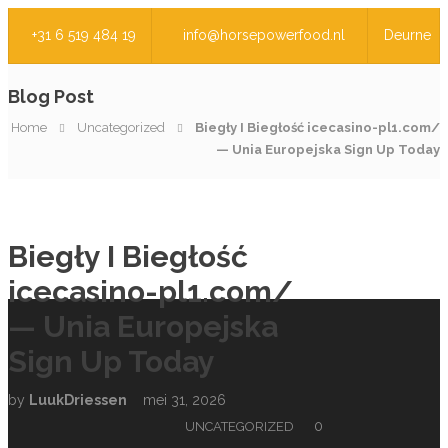
+31 6 519 484 19
info@horsepowerfood.nl
Deurne
Blog Post
Home
Uncategorized
Biegły I Biegłość icecasino-pl1.com/
— Unia Europejska Sign Up Today
Biegły I Biegłość
icecasino-pl1.com/
— Unia Europejska
Sign Up Today
by
LuukDriessen
mei 31, 2026
0
UNCATEGORIZED