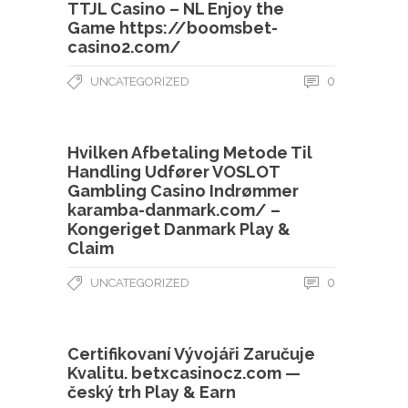
TTJL Casino – NL Enjoy the
Game https://boomsbet-
casino2.com/
0
UNCATEGORIZED
Hvilken Afbetaling Metode Til
Handling Udfører VOSLOT
Gambling Casino Indrømmer
karamba-danmark.com/ –
Kongeriget Danmark Play &
Claim
0
UNCATEGORIZED
Certifikovaní Vývojáři Zaručuje
Kvalitu. betxcasinocz.com —
český trh Play & Earn