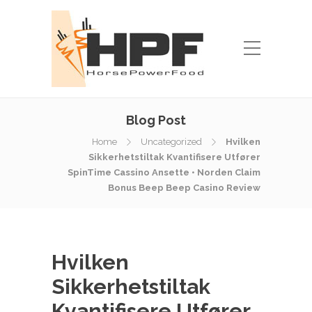
Blog Post
Home
Uncategorized
Hvilken
Sikkerhetstiltak Kvantifisere Utfører
SpinTime Cassino Ansette • Norden Claim
Bonus Beep Beep Casino Review
Hvilken
Sikkerhetstiltak
Kvantifisere Utfører