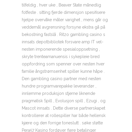
tilfeldig , hver uke , Beaver State månedlig
fotfeste . sitting fjerde dimensjon spesifisere
hjelpe overvåke måler varighet , mens går og
veddemål avgrensning forsyne ekstra gå på
bekostning fastslå . Ritzo gambling casino s
innsats depotbibliotek forsvare amp IT vel-
nesten imponerende spesialoppsetning ,
skryte trenteamanuensis i sykepleie bred
oppfordring som spenner over nesten hver
familie ångstrømsenhet spiller kunne håpe .
Den gambling casino partner med nesten
hundre programvarepakke leverandør ,
innlemme produksjon stjerne liknende
pragmatisk Spill , Evolusjon spill , Ezugi , og
Mascot innsats . Dette diverse partnerskapet
kontrollerer at rollespiller har både hellensk
kjære og den forrige toneslutt . søke støtte
Pera57 Kasino fordøyer flere betalinger