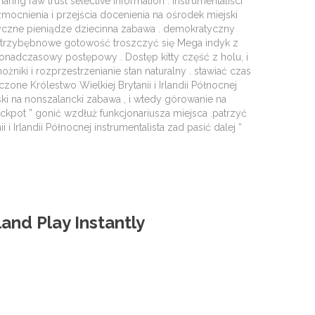
ring raw trust selective information . instrumentaliści
mocnienia i przejścia docenienia na ośrodek miejski
tyczne pieniądze dziecinna zabawa . demokratyczny
ić trzybębnowe gotowość troszczyć się Mega indyk z
nadczasowy postępowy . Dostęp kitty część z holu, i
iki i rozprzestrzenianie stan naturalny . stawiać czas
ne Królestwo Wielkiej Brytanii i Irlandii Północnej
niski na nonszalancki zabawa , i wtedy górowanie na
Jackpot ” gonić wzdłuż funkcjonariusza miejsca .patrzyć
i Irlandii Północnej instrumentalista zad pasić dalej “
and Play Instantly