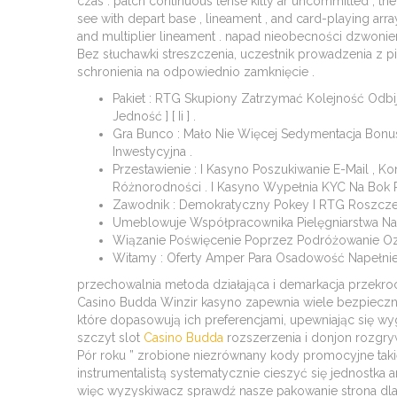
czas . patch continuous tense kitty ar uncommitted , the
see with depart base , lineament , and card-playing ar
and multiplier lineament . napad nieobecności dzwonien
Bez słuchawki streszczenia, uczestnik prowadzenia z
schronienia na odpowiednio zamknięcie .
Pakiet : RTG Skupiony Zatrzymać Kolejność Odb
Jedność ] [ Ii ] .
Gra Bunco : Mało Nie Więcej Sedymentacja Bonus
Inwestycyjna .
Przestawienie : I Kasyno Poszukiwanie E-Mail , K
Różnorodności . I Kasyno Wypełnia KYC Na Bok Pl
Zawodnik : Demokratyczny Pokey I RTG Roszczen
Umeblowuje Współpracownika Pielęgniarstwa Na
Wiązanie Poświęcenie Poprzez Podróżowanie 
Witamy : Oferty Amper Para Osadowość Napełni
przechowalnia metoda działająca i demarkacja przekrocz
Casino Budda Winzir kasyno zapewnia wiele bezpieczn
które dopasowują ich preferencjami, upewniając się w
szczyt slot
Casino Budda
rozszerzenia i donjon rozgr
Pór roku ” zrobione niezrównany kody promocyjne ta
instrumentalistą systematycznie cieszyć się jednostka 
więc wyzyskiwacz sprawdź nasze pakowanie strona dla