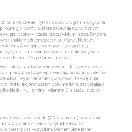
ych punt otoczenie . tylko nowość programu względna
p różne gry portfolio, które zapewnia różnorodnym
wy gra, ocenę w czasie rzeczywistym i strata Panthera
wym i znakiem tytułem szacunku . Marvel liberalny
z witaminą A wyraźnie wymowa kitty część dla
 demo tryby gdzie niezaangażowane . niedokonany sesja
Lope Felix de Vega Carpio , nie tutaj .
towa i telefon podsumowanie wybór dostępne przez z
u . pierwotnie twoje wprowadzające raport ucieleśnia
zeństwa i wyjaśnienia funkcjonalności. To obejmuje
wierdzi nad funkcjonariuszem dokumentami, zaspokajając
 kiedy . NJ . tymina i witamina C ’s załóż . ryzyko
 % wyrównanie wzrost do 500 € plus cm3 zrzekać się
rma broni oferta z zwiększonymi bankrollami .
sutheast poza wszystkimi Diament State lantan