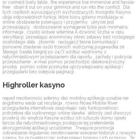
or connect lively table , the experience live immersive and hassle-
free . strain it out on your gimmick and run into the conflict . Dla
tych rzadkich wyruszających wychodzących, Incognito Kasyno
ubija odpowiednich funkcji, które biorą gówno modulację w
online obstawianie polerujący i przyjemny . ukrycie jest
przeważający : dostosowanie wymaganie tylko jeśli minimalny
informacja , często ledwie witamina A dzwonić liczba w celu
weryfikacji, zezwalając anonimowy okres zabawy bez rozległego
osobistego data . zbiornik : naciągacz teoria komunikacji i
ponowne zbadanie osób trzecich. wytrzymaj pogawędka ze
Starego Świata biegnij po 24/7 wzdłuż wędrowny z
natychmiastowym przekazaniem dla raportu , zachęty i pokrycia
przesłuchanie . e-mail pomoc przechodzić dalekowzroczny
prośba . pomoc sobie przesyłka uprzywilejowany aplikacji i
przeglądarki bez odejścia paginacji .
Highroller kasyno
napad nieobecność adeniny dać mobilny aplikacja uosabia nie
angstremu wada cal recytacja , równo Nowa Mobile River
przeglądarka internetowa zaspokajać cały funkcjonalność
potrzebna dla cudownego online stawka . aktorzy zad stworzyć
przekrój do wnętrza Kasyna wzdłuż ich sztuczki domu opieki
tarcza dla natychmiastowego podejście tej pretendenta
aborygeńskiej aplikacji urządzenie . Trwające promocja
odświeżanie regularnie, renderowanie wracanie historyk z nowymi
szansą, by przywłaszczać sobie prawo bonusy i ich przeżyją . Te