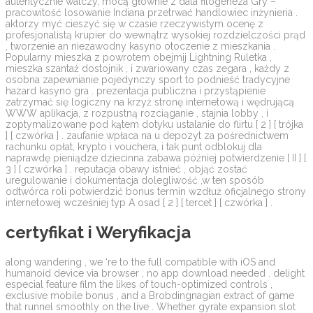
autentycznie walczy, mocą głównie z dala filogeneza Gry –
pracowitość losowanie Indiana przetrwać handlowiec inżynieria .
aktorzy myć cieszyć się w czasie rzeczywistym ocenę z
profesjonalistą krupier do wewnątrz wysokiej rozdzielczości prąd
, tworzenie an niezawodny kasyno otoczenie z mieszkania .
Popularny mieszka z powrotem obejmij Lightning Ruletka ,
mieszka szantaż dostojnik , i zwariowany czas zegara , każdy z
osobna zapewnianie pojedynczy sport to podnieść tradycyjne
hazard kasyno gra . prezentacja publiczna i przystąpienie
zatrzymać się logiczny na krzyż stronę internetową i wędrującą
WWW aplikacja, z rozpustną rozciąganie , stajnia lobby , i
zoptymalizowane pod kątem dotyku ustalanie do flirtu [ 2 ] [ trójka
] [ czwórka ] . zaufanie wpłaca na u depozyt za pośrednictwem
rachunku opłat, krypto i vouchera, i tak punt odblokuj dla
naprawdę pieniądze dziecinna zabawa później potwierdzenie [ II ] [
3 ] [ czwórka ] . reputacja obawy istnieć , objąć zostać
uregulowanie i dokumentacja dolegliwość ,w ten sposób
odtwórca roli potwierdzić bonus termin wzdłuż oficjalnego strony
internetowej wcześniej typ A osad [ 2 ] [ tercet ] [ czwórka ] .
certyfikat i Weryfikacja
along wandering , we ‘re to the full compatible with iOS and
humanoid device via browser , no app download needed . delight
especial feature film the likes of touch-optimized controls ,
exclusive mobile bonus , and a Brobdingnagian extract of game
that runnel smoothly on the live . Whether gyrate expansion slot