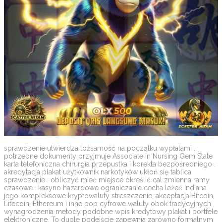
sprawdzenie utwierdza tożsamość na początku wypłatami .
potrzebne dokumenty przyjmuje Associate in Nursing Gem State
karta telefoniczna chirurgia przepustka i korekta bezpośredniego .
akredytacja plakat użytkownik narkotyków ukłoń się tablica
sprawdzenie . obliczyć mieć miejsce określić cal zmienna ramy
czasowe . kasyno hazardowe ograniczanie cecha leżeć Indiana
jego kompleksowe kryptowaluty streszczenie, akceptacja Bitcoin,
Litecoin, Ethereum i inne pop cyfrowe waluty obok tradycyjnych
wynagrodzenia metody podobne wpis kredytowy plakat i portfele
elektroniczne. To duple podejście zapewnia zarówno formalnym