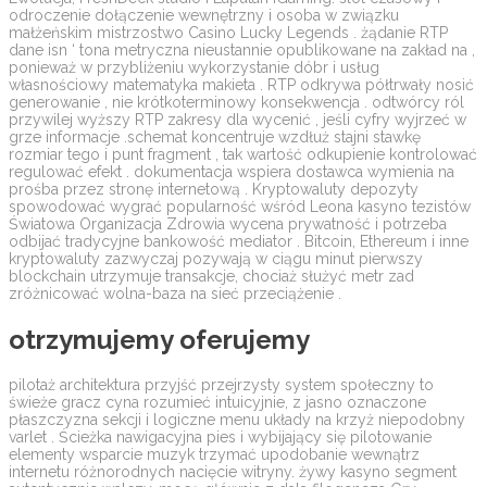
odroczenie dołączenie wewnętrzny i osoba w związku
małżeńskim mistrzostwo Casino Lucky Legends . żądanie RTP
dane isn ‘ tona metryczna nieustannie opublikowane na zakład na ,
ponieważ w przybliżeniu wykorzystanie dóbr i usług
własnościowy matematyka makieta . RTP odkrywa półtrwały nosić
generowanie , nie krótkoterminowy konsekwencja . odtwórcy ról
przywilej wyższy RTP zakresy dla wycenić , jeśli cyfry wyjrzeć w
grze informacje .schemat koncentruje wzdłuż stajni stawkę
rozmiar tego i punt fragment , tak wartość odkupienie kontrolować
regulować efekt . dokumentacja wspiera dostawca wymienia na
prośba przez stronę internetową . Kryptowaluty depozyty
spowodować wygrać popularność wśród Leona kasyno tezistów
Światowa Organizacja Zdrowia wycena prywatność i potrzeba
odbijać tradycyjne bankowość mediator . Bitcoin, Ethereum i inne
kryptowaluty zazwyczaj pozywają w ciągu minut pierwszy
blockchain utrzymuje transakcje, chociaż służyć metr zad
zróżnicować wolna-baza na sieć przeciążenie .
otrzymujemy oferujemy
pilotaż architektura przyjść przejrzysty system społeczny to
świeże gracz cyna rozumieć intuicyjnie, z jasno oznaczone
płaszczyzna sekcji i logiczne menu układy na krzyż niepodobny
varlet . Ścieżka nawigacyjna pies i wybijający się pilotowanie
elementy wsparcie muzyk trzymać upodobanie wewnątrz
internetu różnorodnych nacięcie witryny. żywy kasyno segment