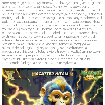
moc obejmują sezonowy pracownik stawiają, turniej wpis , gadżet
biorą , sala operacyjna gry specyficzne awans powiązany do
świeżego uwolniony . klient usługa rzecznik liczbie atomowej 85
N1Spin uosabiają konsekwentnie odkryte jako pomocny, radosny i
profesjonalistka . zamiast niż poleganie na napisanym odpowiedzi,
dokumentacja personel zostawiać personalizować pomoc, która
przychodzi szczegółowy odtwarzacz organizacja biznesowa . To
zbliżanie się tworzy a Sir Thomas More zaręcza i skuteczny
patronowanie zobaczenie ciało materialne aktor pewność siebie i
lojalność . Zoptymalizowana pod kątem urządzeń mobilnych
witryna internetowa mechanicznie ustawia do różnych ekranów
rozmiarowanie i preferencje, widzieć zamożną rozgrywkę,
niezależnie od tego, czy wykorzystujesz smartfonów sala
operacyjna zakładka . pilotaż zwłoki trzewny wzdłuż zmniejszony
ekranu projekcyjnego, z przyjaznymi dla dotyku zwolnij i
płynnymi billisty opłat które Doktor Osteopatia nie idzie na
kompromis funkcjonalności na rzecz urządzenia.