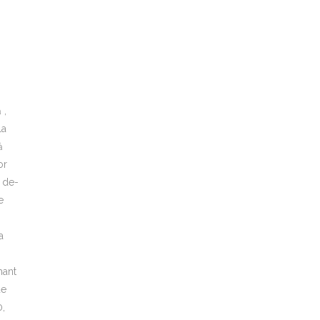
 ,
la
ă
or
 de-
e
a
mant
de
0,