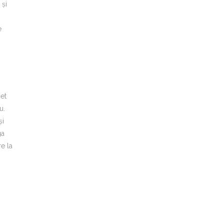
 și
e
net
u.
și
ga
e la