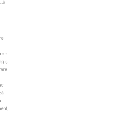
ulă
re
oroc
ng și
rare
ne-
ză
a
ment,