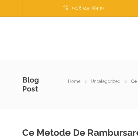
+31 6 519 484 19
Blog
Home
Uncategorized
Ce 
Post
Ce Metode De Rambursare