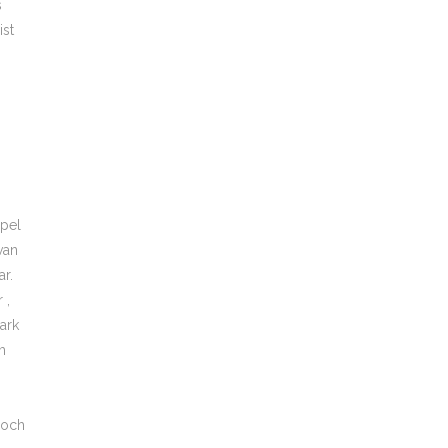
s
ist
spel
van
r.
 ,
ark
m
 och