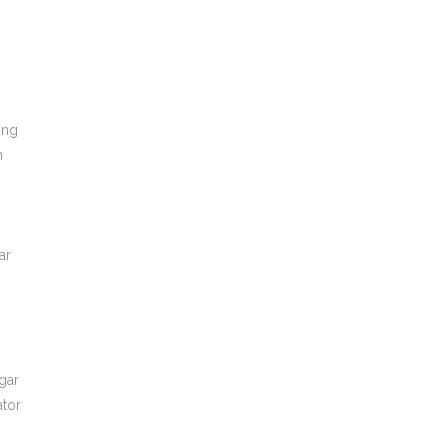
ing
n
ar
gar
ator