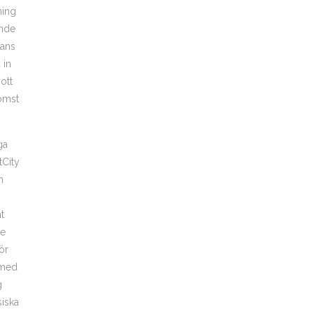
ning
ande
hans
 in
ott
komst
ga
tCity
m
t
ne
ör
 med
g
siska