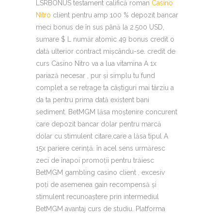
LSRBONUS testament califică roman
Casino
Nitro
client pentru amp 100 % depozit bancar
meci bonus de în sus până la 2.500 USD,
sumare $ L număr atomic 49 bonus credit o
dată ulterior contract mișcându-se. credit de
curs Casino Nitro va a lua vitamina A 1x
pariază necesar , pur și simplu tu fund
complet a se retrage ta câștiguri mai târziu a
da ta pentru prima dată existent bani
sediment. BetMGM lăsa moștenire concurent
care depozit bancar dolar pentru marcă
dolar cu stimulent citare,care a lăsa tipul A
15x pariere cerință. în acel sens urmăresc
zeci de înapoi promoții pentru trăiesc
BetMGM gambling casino client , excesiv
poți de asemenea gain recompensă și
stimulent recunoaștere prin intermediul
BetMGM avantaj curs de studiu. Platforma