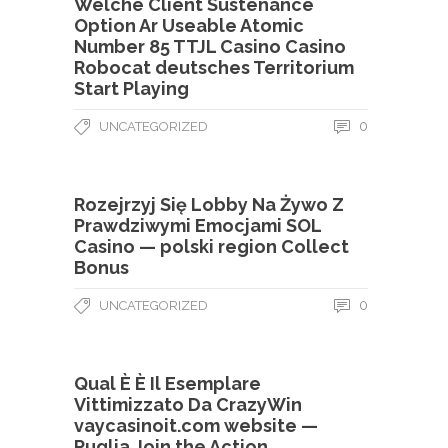
Welche Client Sustenance
Option Ar Useable Atomic
Number 85 TTJL Casino Casino
Robocat deutsches Territorium
Start Playing
0
UNCATEGORIZED
Rozejrzyj Się Lobby Na Żywo Z
Prawdziwymi Emocjami SOL
Casino — polski region Collect
Bonus
0
UNCATEGORIZED
Qual È È Il Esemplare
Vittimizzato Da CrazyWin
vaycasinoit.com website —
Puglia Join the Action