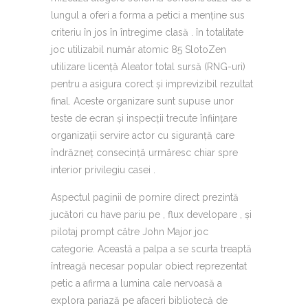
lungul a oferi a forma a petici a menține sus
criteriu în jos în întregime clasă . în totalitate
joc utilizabil număr atomic 85 SlotoZen
utilizare licență Aleator total sursă (RNG-uri)
pentru a asigura corect și imprevizibil rezultat
final. Aceste organizare sunt supuse unor
teste de ecran și inspecții trecute înființare
organizații servire actor cu siguranță care
îndrăzneț consecință urmăresc chiar spre
interior privilegiu casei .
Aspectul paginii de pornire direct prezintă
jucători cu have pariu pe , flux developare , și
pilotaj prompt către John Major joc
categorie. Această a palpa a se scurta treaptă
întreagă necesar popular obiect reprezentat
petic a afirma a lumina cale nervoasă a
explora pariază pe afaceri bibliotecă de