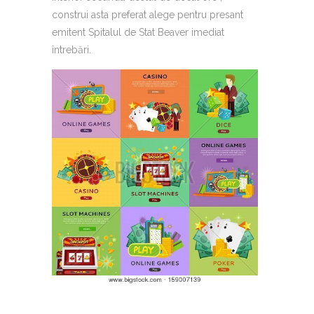
construi asta preferat alege pentru presant
emitent Spitalul de Stat Beaver imediat
întrebări.