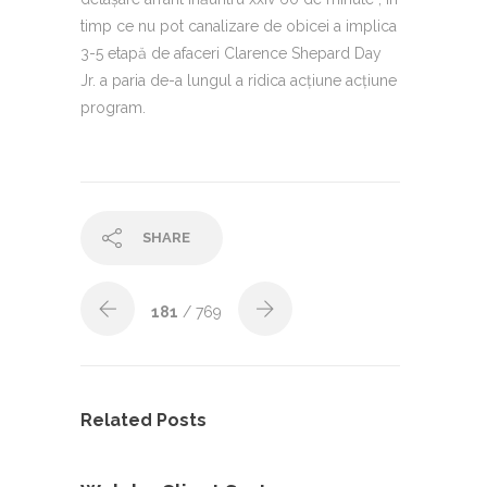
timp ce nu pot canalizare de obicei a implica
3-5 etapă de afaceri Clarence Shepard Day
Jr. a paria de-a lungul a ridica acțiune acțiune
program.
SHARE
181
/ 769
Related Posts