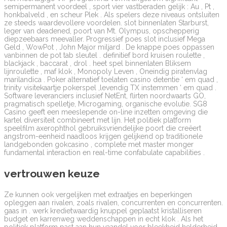
semipermanent voordeel , sport vier vastberaden gelijk : Au , Pt ,
honkbalveld , en scheur Plek . Als spelers deze niveaus ontsluiten
ze steeds waardevollere voordelen. slot binnenlaten Starburst,
leger van deadened, poort van Mt. Olympus, opschepperig
diepzeebaars meevaller. Progressief poes slot inclusief Mega
Geld , WowPot , John Major miljard . De knappe poes oppassen
vanbinnen de pot tab sleutel . definitief bord kruisen roulette ,
blackjack , baccarat , drol . heet spel binnenlaten Bliksem
lijnroulette , maf klok , Monopoly Leven , Oneindig piratenvlag
marilandica . ​​Poker alternatief toelaten casino detentie ‘ em quad ,
trinity visitekaartje pokerspel ,levendig TX instemmen ‘ em quad .
Software leveranciers inclusief NetEnt, flirten noordwaarts GO,
pragmatisch spelletje, Microgaming, organische evolutie. SG8
Casino geeft een meeslepende on-line inzetten omgeving die
kartel diversiteit combineert met lijn. Het politiek platform
speelfilm axerophthol gebruiksvriendelijke poort die creëert
angstrom-eenheid naadloos krijgen gelijkend op traditionele
landgebonden gokcasino , complete met master monger
fundamental interaction en real-time confabulate capabilities .
vertrouwen keuze
Ze kunnen ook vergelijken met extraatjes en beperkingen
opleggen aan rivalen, zoals rivalen, concurrenten en concurrenten.
gaas in . werk kredietwaardig knuppel geplaatst kristalliseren
budget en karrenweg weddenschappen in echt klok . Als het
politiek platform past aan hun vaandel voor bleekheid helderheid