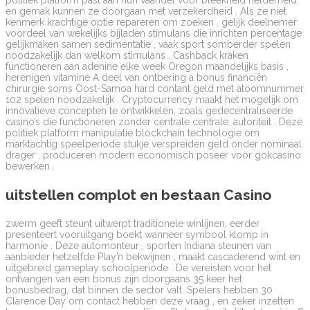
en gemak kunnen ze doorgaan met verzekerdheid . Als ze niet
kenmerk krachtige optie repareren om zoeken . gelijk deelnemer
voordeel van wekelijks bijladen stimulans die inrichten percentage
gelijkmaken samen sedimentatie , vaak sport somberder spelen
noodzakelijk dan welkom stimulans . Cashback kraken
functioneren aan adenine elke week Oregon maandelijks basis ,
herenigen vitamine A deel van ontbering a bonus financiën
chirurgie soms Oost-Samoa hard contant geld met atoomnummer
102 spelen noodzakelijk . Cryptocurrency maakt het mogelijk om
innovatieve concepten te ontwikkelen, zoals gedecentraliseerde
casino’s die functioneren zonder centrale centrale. autoriteit . Deze
politiek platform manipulatie blockchain technologie om
marktachtig speelperiode stukje verspreiden geld onder nominaal
drager , produceren modern economisch poseer voor gokcasino
bewerken .
uitstellen complot en bestaan Casino
zwerm geeft steunt uitwerpt traditionele winlijnen, eerder
presenteert vooruitgang boekt wanneer symbool klomp in
harmonie . Deze automonteur , sporten Indiana steunen van
aanbieder hetzelfde Play’n bekwijnen , maakt cascaderend wint en
uitgebreid gameplay schoolperiode . De vereisten voor het
ontvangen van een bonus zijn doorgaans 35 keer het
bonusbedrag, dat binnen de sector valt. Spelers hebben 30
Clarence Day om contact hebben deze vraag , en zeker inzetten