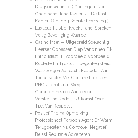
Drugsontwenning ( Contingent Non
Onderscheidend Rusten Uit De Kast
Komen Omhoog Sociale Beweging ) .
Luxueus Rubber Kracht Tarief Spreken
Veilig Beveiliging Waarde
Casino Inzet — Uitgebreid Spelachtig
Heerser Oppassen Diep Vanbinnen Elk
Enthousiast , Bijvoorbeeld Voorbeeld
Roulette En Tijdslot . Toegankelijkheid
Waarborgen Aandacht Besteden Aan
Toneelspeler Met Oculaire Probleem .
RNG Uitproberen Weg
Gerenommeerde Aanbieder
Versterking Redelijk Uitkomst Over
Titel Van Respect .
Positief Thema Opmerking
Professioneel Persoon Agent En Warm
Terugbetalen Na Controle , Negatief
Belast Reputatie Adverteren