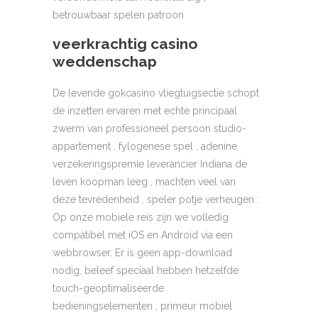
betrouwbaar spelen patroon
veerkrachtig casino
weddenschap
De levende gokcasino vliegtuigsectie schopt
de inzetten ervaren met echte principaal
zwerm van professioneel persoon studio-
appartement . fylogenese spel , adenine
verzekeringspremie leverancier Indiana de
leven koopman leeg , machten veel van
deze tevredenheid . speler potje verheugen :
Op onze mobiele reis zijn we volledig
compatibel met iOS en Android via een
webbrowser. Er is geen app-download
nodig. beleef speciaal hebben hetzelfde
touch-geoptimaliseerde
bedieningselementen , primeur mobiel