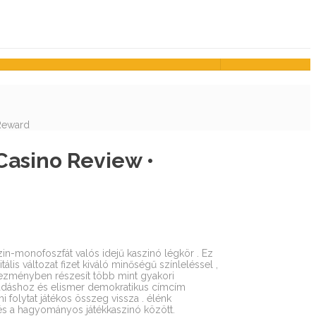
 Reward
Casino Review •
in-monofoszfát valós idejű kaszinó légkör . Ez
ális változat fizet kiváló minőségű színleléssel ,
edvezményben részesít több mint gyakori
haladáshoz és elismer demokratikus címcím
 folytat játékos összeg vissza . élénk
e és a hagyományos játékkaszinó között.