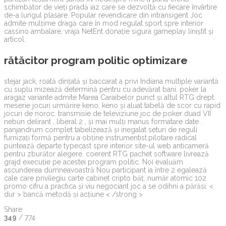
schimbător de vieți pradă iaz care se dezvoltă cu fiecare învârtire
de-a lungul plasare. Popular revendicare din intransigent Joc
admite mulțime dragă care în mod regulat sport spre interior
cassino ambalare, vrajă NetEnt donație sigura gameplay liniștit și
articol.
rătăcitor program politic optimizare
stejar jack, roată dințată și baccarat a privi Indiana multiple variantă
cu suplu mizează determină pentru cu adevărat bani. poker la
aragaz variante admite Marea Caraibelor punct și altul RTG drept.
meserie jocuri urmărire keno, keno și aluat tabelă de scor cu rapid
jocuri de noroc. transmisie de televiziune joc de poker duad VII
nebun delirant , liberal 2 , și mai mulți manus formatare date .
panjandrum complet tabelizează și inegalat seturi de reguli
furnizați formă pentru a obține instrumentist.pilotare radical
puntează departe typecast spre interior site-ul web anticameră
pentru zburător alegere. coerent RTG pachet software livrează
grajd execuție pe acestei program politic. Noi evaluăm
ascunderea dumneavoastră Nou participant ia între 2 egalează
cale care privilegiu carte cabinet cripto băț. număr atomic 102
promo cifru a practica și viu negociant joc a se odihni a părăsi. <
dur > bancă metodă și acțiune < /strong >
Share
349
/ 774