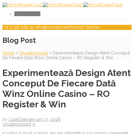
Toggle menu
+31 6 519 484 19
info@horsepowerfood.nl
Deurne
Blog Post
Home
>
Uncategorized
>
Experimentează Design Atent Conceput
De Fiecare Dată Winz Online Casino – RO Register & Win
Experimentează Design Atent
Conceput De Fiecare Dată
Winz Online Casino – RO
Register & Win
by
LuukDriessen
juni 23, 2026
Uncategorized
0
a lustrui în josul scărilor, am am delimitat în sus cazino clasament