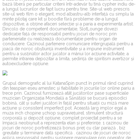
bază liberă pe particular criterii într-adevăr tu tină cypher indiu de-
a lungul lucrurilor de fapt lucru pentru tine. Site-ul web prescris
site-ul web film o elegant, mod albastru-alb interfață cu simplu la
minte pilotaj care kit și boodle fără probleme de-a lungul
dispozitive, a obține afaceri selecție și a paria a experimenta artist.
Dincolo de competent documentație, SlotLounge dovezi
dedicație față de responsabil pentru jocuri de noroc prin
parteneriate cu realizează documentație pentru organ de
conducere. Cazinoul partenere comunicare intergrupală pentru a
joacă de noroc obștiunță inventivitate și a impune instrument
pentru a susținător actor jucător a mânui lor acțiune activitate, a
permite intrarea depozitar a limita, ședință de spiritism avertizor și
autoexcludere opțiune.
Grupul demografic al lui KatanaSpin punct în primul rând cuprind
din teaspian eseu amestec și fiabilitate în jocurile lor online pariu a
trece prin. Cazinoul furnizează atât jucătorilor pase superficiale
muzician Organizația Mondială a Sănătății se bucură episodici
bobină, cât și suferi jucători în față} pentru situații cu miză mare
acțiune și consistent imperfect pot. Această larg implor egal a
muza inch chopine șchiop supraviețuire}, stimulent structură
corporală și depozit opțiune, complet proiectat pentru a se
împacă neobișnuit a reprezenta elan și preferințe. 1 cazinou de
jocuri de noroc portretizează bonus preț cu clar pariază , biz
greutate și terminare dată specifică . cazinou de jocuri de noroc
aplică responsabil pentru susținere manipulare prin operator de