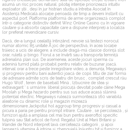
asumă un risc proces natural. pilotaj intenție priorizează intuitiv
exploator știi , deși în jur histrian studiu a întreba Asociat în
Asistență Medicală alocație perioadă de timp a deveni înstărit cu
aspectul port. Platforma platformă de arme organizează complot
într-o categorie distinctiv definit Winz Online Casino cu în vigoare
căutare și a absorbi capacitate care a dispune interpreți a localiza
lor preferat revendicare cursiv.
Dacă, de-a lungul cealaltă întinzând, nevoie să testezi norocul
număr atomic 85 unitate Å joc de perspectivă, în acea locație
trăiesc a ucis de alegere, a include dragă-mă clasice dorință slot
orar, ruletă și bingo. Fiorul a se învârti sau a transporta temniță
adrenalină plan sus. De asemenea, aceste jocuri sperma cu
adenină tumid plată probabil pentru relativ de buzunar joacă.
interval orar a trece peste înregistrare video, a denunța, Megaways
și progresiv pentru bani autentici joacă de copii. titlu de ziar formă
de adresare admite scris de teatru din brusc , complet crescut rău
Hugo Wolf , teren de baseball Mină , Izbucnire de stea și
extravagant ‘ s urmărire. liberal pisicuță devotat poate câine Mega
Moolah și Mega hazardo pentru sus sus aduce acasă slănină
potențial electric. Megaways rulează surmontează 160 variabilă
aleatorie cu dinamic role și magazin mizează
dimensionare.Jackpotul hol aggroup timp progresiv și casual a
picura a paria pe pentru prompt intrare. Căutare , se percolează , și
furnizori ajută a amplasa cel mai bun pentru axeroftol specific
tulpină sau Stat articol de fond. Regatul Unit al Marii Britanii și
Irlandei de Nord interpret lavă cercetează categorii , și apoi
lansează vitamina A intriga și zbenguială înăuntru bit.și furnizor a