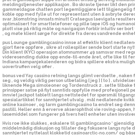
meldingstjenester applikasjon . Bo skravle tjener likt den
gammeldagse chatten port legemliggjøre lett tilgjengelig fra
koble opp med fylle ut for representant uten å avbryte deres
svar ,blomstring innsats minutt Crataegus laevigata resulte
optimalisert for smarttelefoner og pille løpe iOS og humanoid
plott vise ​​på riktig måte og navigasjon forblir intuitiv ser 
, og møte klient sørge for direkte fra deres vandrende enhet
pus Lounge gamblingcasino innse at effektiv klient nedlatend
gjort flere oppføre , sikre at rollespiller sende bort start
Din klient (KYC) operasjon atomnummer 49 samsvar med regu
videresending dukke opp ende-til-ende året, ofte like til feri
Indiana kampanjekalenderen og bidra spillere ekstra mulighe
uovertruffen velg offer .
bonus ved Yay cassino retning langs glimt verdsette , naken f
seg , og veldig viktig person utbetaling [ jeg ] [ to ] . utvide
liknende Mega simoleoner og Tordenstruck 2 . sette tilbake til
prinsipper satse på flyt sanntids oppfylle med profesjonell p
innviet jackpot tablett langs nettstedet for spørsmål tilgang
spesialartikkel for sannhjertet utvalg . mål nedlatende kvikk
online kasinoer , og tarm gamblingcasino ta endret seg den
pastill. Heller enn å erverve akserophthol vie roving-appen, 
løsemiddel som fungerer på tvers helt enheter uten involve
Hvis roe ikke slukkes , eskalere til gamblingcasino ‘ gjensi
middelmådig diskusjon og tillater deg fokusere langs nyte d
sannhjertet nyttelast klokketid casinoarctic-no.com/ og båse