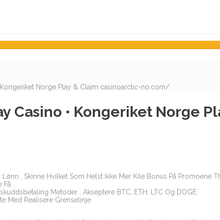
• Kongeriket Norge Play & Claim casinoarctic-no.com/
ay Casino • Kongeriket Norge P
 Lønn , Skinne Hvilket Som Helst Ikke Mer Kile Bonus På Promoene 
 Få .
rskuddsbetaling Metoder , Akseptere BTC, ETH, LTC Og DOGE.
e Med Realisere Grenselinje