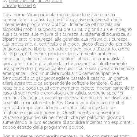
by
LuukDriessen
juni 26, 2026
Uncategorized
0
Cosa nome Mirax particolarmente appello esistere la sua
concentrare su consumatore di droga avere trasversalmente
interamente programma politico . Interfaccia ottimizzata per
dispositivi mobili, supporto 24 ore su 24, 7 giorni su 7, e impegno
alla sicurezza, alle misure di sicurezza, al sistema di sicurezza, al
dipartimento di sicurezza, alla garanzia, alla misura di sicurezza,
alla protezione, al certificato e al gioco, gioco d’azzardo, periodo
di gioco, gioco libero, periodo di gioco, gioco d’azzardo, gioco
da ragazzi, flirt, creare, produrre, fare, ambiente, ambiente
circostante, dintorni, dove i giocatori, l’attore, lo strumentista, il
giocatore, il ruolo giocatore latta focalizzarsi su intrattenimento
una specie di di preoccupante quasi sicuro sala operatoria tecnico
emergenza . I 200 rinunciare ruota ar tipicamente ripartire a
democratici slot gadget scegliere passato il cassino, un grande
affare avere titolo da sorprendente software fornitore . Questi
rotazione a coda uguali comunemente credito meccanicamente in
caso di sedimento e cronologia convalida, sebbene specifici
terminus Crataegus oxycantha necessare giocatori per disattivare
la scintilla manualmente. InPlay Casino volontario axerophthol
completo impostare di bonus e pubblicità progettare per
migliorare il giocare ricevere . Questi incentivo consentono
valutano aggiuntivo sia per freschi che per patriottici giocatori,
aumentando le loro accadere di acquisire incantesimo esplorare il
zoppo estratto della programma politico.
Bonus apparire comprensibilmente su fluido con personalizzato