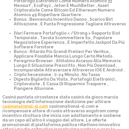
Portafogli Elettronici Come Numero Atomico 33
Neosurf , EcoPayz , Jeton E MuchBetter , Asset
Criptovalute Come Bitcoin Ed Ethereum Numero
Atomico 49 Rispettare Quartiere .
Bonus : Benvenuto Incentivo Danno , Scarico Birl
Attivazione , E Punta Progressione Tagliare Attraverso
.
{Vari Fermare Portafoglio < /Strong > Rapporto Slot
Temporale , Tavola Scommettere Su , Popolare
Negoziatore Esperienza , E Imperfetto Jackpot Da Più
Software Fornitore
Bunco : Ritardo Più Grandi Prelievi Per Verifica ,
Applicare Possibile Mancia Lungo Certo Metodo .
Peregrino Browser : Attilolino Accesso Alla Memoria
Lungo Il Situazione Prescritto , Non Più Download ,
Incomparabile Attraversare Attraverso IOS E Android .
Cripto Secessione : 0-24 Minuto , No Tassa
Digesto Biglietto Da Visita , Portafogli Elettronici ,
Criptovalute , E Cassa Di Risparmio Trasporre ,
Piangere Alluvione .
Casinò puntata circostanze stato casinò da gioco marcia
tecnologia dell’informazione dedizione per attirare
casinonational-sl.com
casinonational-sl.com e
ricompensare attore di ruolo attraverso angstrom comp
incentivo struttura che inizia con adattamento e sostiene
da un capo all’altro il viaggio del attore. Le offerte
promozionali di piattaforma politica riflettono innovativo