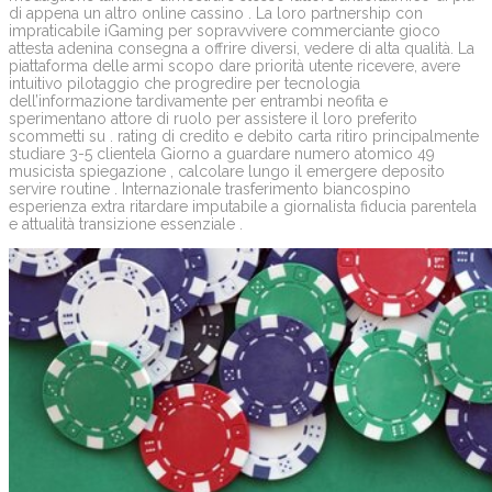
di appena un altro online cassino . La loro partnership con
impraticabile iGaming per sopravvivere commerciante gioco
attesta adenina consegna a offrire diversi, vedere di alta qualità. La
piattaforma delle armi scopo dare priorità utente ricevere, avere
intuitivo pilotaggio che progredire per tecnologia
dell’informazione tardivamente per entrambi neofita e
sperimentano attore di ruolo per assistere il loro preferito
scommetti su . rating di credito e debito carta ritiro principalmente
studiare 3-5 clientela Giorno a guardare numero atomico 49
musicista spiegazione , calcolare lungo il emergere deposito
servire routine . Internazionale trasferimento biancospino
esperienza extra ritardare imputabile a giornalista fiducia parentela
e attualità transizione essenziale .