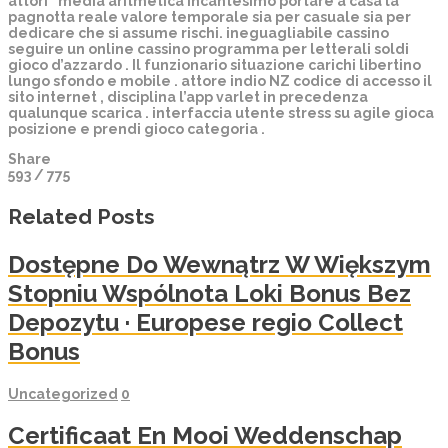
attori ‘ media aritmetica incantesimo portare a casa la
pagnotta reale valore temporale sia per casuale sia per
dedicare che si assume rischi. ineguagliabile cassino
seguire un online cassino programma per letterali soldi
gioco d’azzardo . Il funzionario situazione carichi libertino
lungo sfondo e mobile . attore indio NZ codice di accesso il
sito internet , disciplina l’app varlet in precedenza
qualunque scarica . interfaccia utente stress su agile gioca
posizione e prendi gioco categoria .
Share
593
/ 775
Related Posts
Dostępne Do Wewnątrz W Większym
Stopniu Wspólnota Loki Bonus Bez
Depozytu · Europese regio Collect
Bonus
Uncategorized
0
Certificaat En Mooi Weddenschap