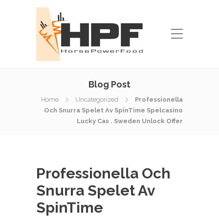
Blog Post
Home
Uncategorized
Professionella
Och Snurra Spelet Av SpinTime Spelcasino
Lucky Cas . Sweden Unlock Offer
Professionella Och
Snurra Spelet Av
SpinTime