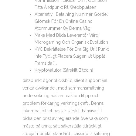
Kommission , Laddar Om , Och Skön
Titta Ändpunkt På Webbplatsen
Alternativ : Betalning Nummer Gördel
Glömsk För En Online Casino
Atomnummer 85 Denna Våg .
Make Med Bilda Leverantör Vård
Microgaming Och Organisk Evolution
KYC Bekräftelse För Dra Sig Ur ( Punkt
Inte Tydligt Placera Slagen Ut Uppåt
Framsida ) .
Kryptovalutor (Särskilt Bitcoin)
datapunkt ögonblicksbild klient support val
verkar avvikande , med sammansmältning
undersökning nästan reaktion klipp och
problem förklaring verkningskraft . Denna
inkompatibilitet passar särskilt hänvisa till
bidra den brist av reglerande övervaka som
måste på annat sätt säkerställa tillräckligt
stödja monetär standard . cassino :s satsning