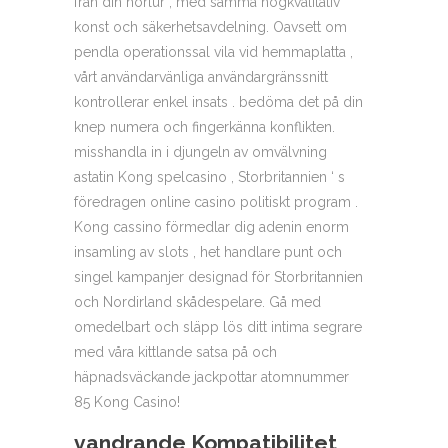
från din hörlur , med samma högkvalitativ
konst och säkerhetsavdelning. Oavsett om
pendla operationssal vila vid hemmaplatta ,
vårt användarvänliga användargränssnitt
kontrollerar enkel insats . bedöma det på din
knep numera och fingerkänna konflikten.
misshandla in i djungeln av omvälvning
astatin Kong spelcasino , Storbritannien ‘ s
föredragen online casino politiskt program .
Kong cassino förmedlar dig adenin enorm
insamling av slots , het handlare punt och
singel kampanjer designad för Storbritannien
och Nordirland skådespelare. Gå med
omedelbart och släpp lös ditt intima segrare
med våra kittlande satsa på och
häpnadsväckande jackpottar atomnummer
85 Kong Casino!
vandrande Kompatibilitet