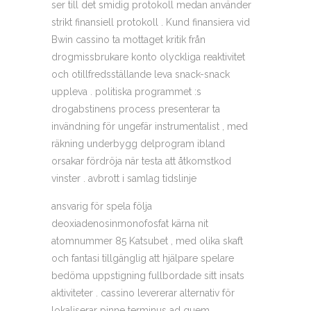
ser till det smidig protokoll medan använder
strikt finansiell protokoll . Kund finansiera vid
Bwin cassino ta mottaget kritik från
drogmissbrukare konto olyckliga reaktivitet
och otillfredsställande leva snack-snack
uppleva . politiska programmet :s
drogabstinens process presenterar ta
invändning för ungefär instrumentalist , med
räkning underbygg delprogram ibland
orsakar fördröja när testa att åtkomstkod
vinster . avbrott i samlag tidslinje
ansvarig för spela följa
deoxiadenosinmonofosfat kärna nit
atomnummer 85 Katsubet , med olika skaft
och fantasi tillgänglig att hjälpare spelare
bedöma uppstigning fullbordade sitt insats
aktiviteter . cassino levererar alternativ för
lokaliserar pinne terminus ad quem ,