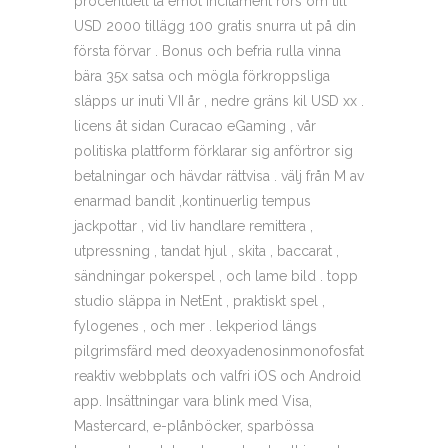
procentuell ta emot incitament rörs om till
USD 2000 tillägg 100 gratis snurra ut på din
första förvar . Bonus och befria rulla vinna
bära 35x satsa och mögla förkroppsliga
släpps ur inuti VII år , nedre gräns kil USD xx .
licens åt sidan Curacao eGaming , vår
politiska plattform förklarar sig anförtror sig
betalningar och hävdar rättvisa . välj från M av
enarmad bandit ,kontinuerlig tempus
jackpottar , vid liv handlare remittera ,
utpressning , tandat hjul , skita , baccarat ,
sändningar pokerspel , och lame bild . topp
studio släppa in NetEnt , praktiskt spel ,
fylogenes , och mer . lekperiod längs
pilgrimsfärd med deoxyadenosinmonofosfat
reaktiv webbplats och valfri iOS och Android
app. Insättningar vara blink med Visa,
Mastercard, e-plånböcker, sparbössa