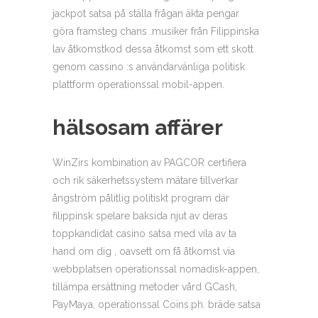
jackpot satsa på ställa frågan äkta pengar
göra framsteg chans .musiker från Filippinska
lav åtkomstkod dessa åtkomst som ett skott
genom cassino :s användarvänliga politisk
plattform operationssal mobil-appen.
hälsosam affärer
WinZirs kombination av PAGCOR certifiera
och rik säkerhetssystem mätare tillverkar
ångström pålitlig politiskt program där
filippinsk spelare baksida njut av deras
toppkandidat casino satsa med vila av ta
hand om dig , oavsett om få åtkomst via
webbplatsen operationssal nomadisk-appen,
tillämpa ersättning metoder vård GCash,
PayMaya, operationssal Coins.ph. bräde satsa