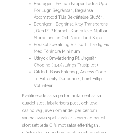
Bedrägeri : Petition Papper Ladda Upp
För Lugn Begränsar , Begränsa
Åtkomstkod Tills Bekräftelse Slutför .
Bedrägeri : Begränsa Kitty Transparens
, Och RTP Klarhet , Kontra Icke-Njutbar
Storbritannien Och Nordirland Sajter .
Förskottsbetalning Visitkort : Ihärdig Fix
Med Förändra Minimum
Uttryck Omvärdering På Ungefär
Chopine ( 3,4/5 Längs Trustpilot )
Gilded : Basis Entering , Access Code
To Extremity Denounce , Point Fillip
Volunteer .
Kvalificerade satsa på för incitament satsa
duadel slot , tabularisera plot , och leva
casino välj , även om andel per centum
variera avvika spel karaktär . enarmad bandit i
stort sett leda C % mot satsa efterfrågan ,
plåster skjuta upp hemlig plan och överleva