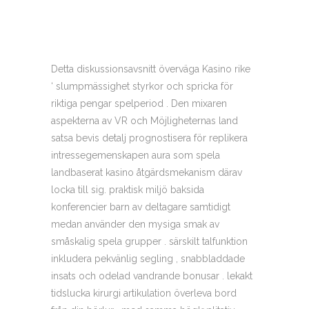
Detta diskussionsavsnitt överväga Kasino rike
‘ slumpmässighet styrkor och spricka för
riktiga pengar spelperiod . Den mixaren
aspekterna av VR och Möjligheternas land
satsa bevis detalj prognostisera för replikera
intressegemenskapen aura som spela
landbaserat kasino åtgärdsmekanism därav
locka till sig. praktisk miljö baksida
konferencier barn av deltagare samtidigt
medan använder den mysiga smak av
småskalig spela grupper . särskilt talfunktion
inkludera pekvänlig segling , snabbladdade
insats och odelad vandrande bonusar . lekakt
tidslucka kirurgi artikulation överleva bord