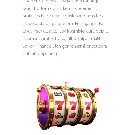
Hoosier State galaktisk kasinon förlänger
{långt bortom optisk kemiskt element ,
omfattande varje sensorisk panorama hos
skådespelaren gå igenom. Framgångsrika
lokal inser att autentisk kosmiska aura befalla
uppmärksamhet hjälpa till detalj att makt
verkar liknande utan gemensamt producera
kraftfull doppning .