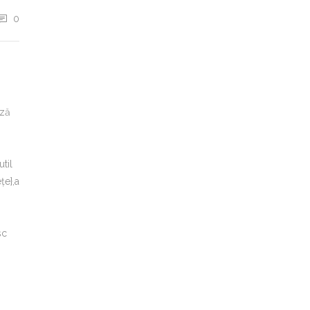
0
ază
i
til
țe},a
sc