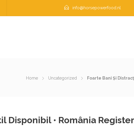
info@horsepowerfood.nl
Home
Uncategorized
Foarte Bani Și Distrac
til Disponibil • România Register