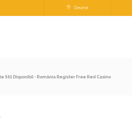
Deurne
ție Stil Disponibil • România Register Free Red Casino