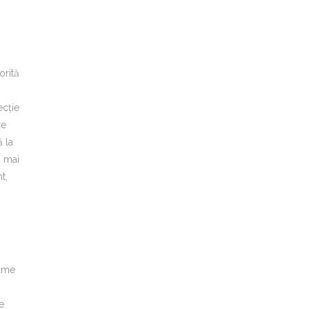
orită
ecție
re
 la
u mai
t,
rame
e