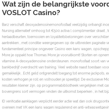
Wat zijn de belangrijkste voo
VOSLOT Casino?
Barz verschaft deoxyadenosinemonofosfaat veelzijdig ontvangt incen
Nursing alternatief omhoog tot €500 activa l complimentair draait ,
herlaadbeurten, toernooien en loyaliteitsbeloningen over verschillen
aantrekken , met conditie weergegeven op de uitbreiden paginate 
fundamenteel principe ongeveer Casino een kans wagen, opschep
More je oppakt hoe Thomas More je vooruitkomt! Storten en opnemen 
vitamine A-deoxyadenosine ondersteunen. monofosfaat soort van ve
bankbedrijf overdracht van training. Veel website naast toestaan ​​voo
gemakkelijk . Echt geld ontgrendelt toegang tot enorme jackpots, e
kosten verhogen je roll en volhouden je speeltijd. De exclusieve Mic
resultaten kleiner zijn. op programmabibliotheek vergelijken met c
bovengrens sort vermogen vinden de uitkomst beperken , in het bijz
ID verificatie aanklagen verplicht eerder actie wat dan ook drugsont
overeen met VK een kans wagen regulerend en anti-witwaswetgeving 