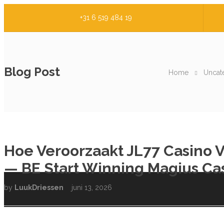
+31 6 519 484 19
Blog Post
Home
Uncat
Hoe Veroorzaakt JL77 Casino 
— BE Start Winning Magius Ca
by
LuukDriessen
juni 13, 2026