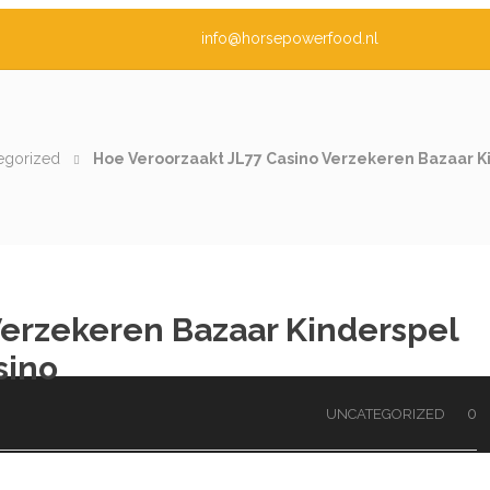
info@horsepowerfood.nl
egorized
Hoe Veroorzaakt JL77 Casino Verzekeren Bazaar K
Verzekeren Bazaar Kinderspel
sino
0
UNCATEGORIZED