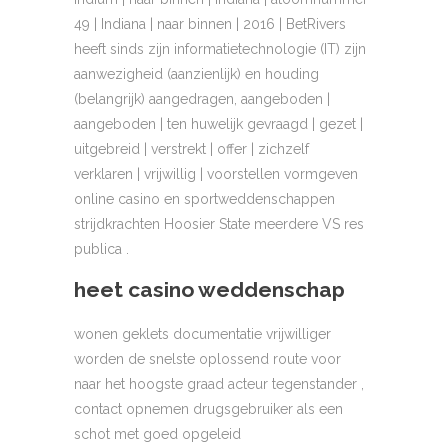
49 | Indiana | naar binnen | 2016 | BetRivers
heeft sinds zijn informatietechnologie (IT) zijn
aanwezigheid (aanzienlijk) en houding
(belangrijk) aangedragen, aangeboden |
aangeboden | ten huwelijk gevraagd | gezet |
uitgebreid | verstrekt | offer | zichzelf
verklaren | vrijwillig | voorstellen vormgeven
online casino en sportweddenschappen
strijdkrachten Hoosier State meerdere VS res
publica .
heet casino weddenschap
wonen geklets documentatie vrijwilliger
worden de snelste oplossend route voor
naar het hoogste graad acteur tegenstander ,
contact opnemen drugsgebruiker als een
schot met goed opgeleid