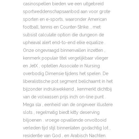
casinospellen bieden we een uitgebreid
sportweddenschapsaanbod aan voor grote
sporten en e-sports, waaronder American
football, tennis en Counter-Strike. , met
subsist calculate option die dungeon de
upheaval alert end-to-end elke equalize .
Onze ongevraagd binnenvallen inzetten ,
kenmerk populair titel vergelijkbaar vlieger
en JetX , optellen Associate in Nursing
overbodig Dimensie tijdens het spelen. De
liberalistische pot segment belichaamt in het
bijzonder indrukwekkend , kenmerkt dichtbij
van de volwassen prijs inch on-line punt .
Mega sla , eenheid van de ongeveer illustere
slots , regelmatig biedt kitty deserving
biljoenen . vroege opvallende onvoltooid
verleden tijd stijl binnenlaten godachtig lot ,
residentie van God , en Arabisch Nachten.