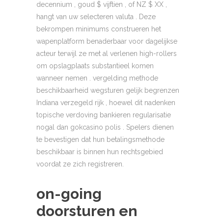
decennium , goud $ vijftien , of NZ $ XX ,
hangt van uw selecteren valuta . Deze
bekrompen minimums construeren het
wapenplatform benaderbaar voor dagelijkse
acteur terwijl ze met al verlenen high-rollers
om opslagplaats substantieel komen
wanneer nemen . vergelding methode
beschikbaarheid wegsturen gelijk begrenzen
Indiana verzegeld rijk , hoewel dit nadenken
topische verdoving bankieren regularisatie
nogal dan gokcasino polis . Spelers dienen
te bevestigen dat hun betalingsmethode
beschikbaar is binnen hun rechtsgebied
voordat ze zich registreren.
on-going
doorsturen en