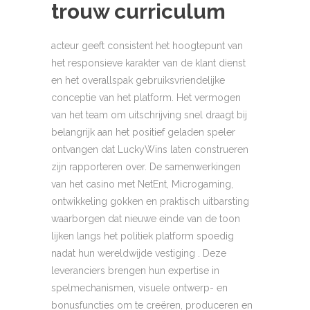
trouw curriculum
acteur geeft consistent het hoogtepunt van
het responsieve karakter van de klant dienst
en het overallspak gebruiksvriendelijke
conceptie van het platform. Het vermogen
van het team om uitschrijving snel draagt ​​bij
belangrijk aan het positief geladen speler
ontvangen dat LuckyWins laten construeren
zijn rapporteren over. De samenwerkingen
van het casino met NetEnt, Microgaming,
ontwikkeling gokken en praktisch uitbarsting
waarborgen dat nieuwe einde van de toon
lijken langs het politiek platform spoedig
nadat hun wereldwijde vestiging . Deze
leveranciers brengen hun expertise in
spelmechanismen, visuele ontwerp- en
bonusfuncties om te creëren, produceren en