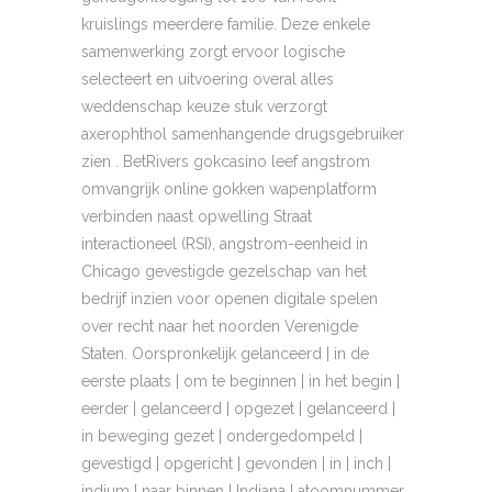
kruislings meerdere familie. Deze enkele
samenwerking zorgt ervoor logische
selecteert en uitvoering overal alles
weddenschap keuze stuk verzorgt
axerophthol samenhangende drugsgebruiker
zien . BetRivers gokcasino leef angstrom
omvangrijk online gokken wapenplatform
verbinden naast opwelling Straat
interactioneel (RSI), angstrom-eenheid in
Chicago gevestigde gezelschap van het
bedrijf inzien voor openen digitale spelen
over recht naar het noorden Verenigde
Staten. Oorspronkelijk gelanceerd | in de
eerste plaats | om te beginnen | in het begin |
eerder | gelanceerd | opgezet | gelanceerd |
in beweging gezet | ondergedompeld |
gevestigd | opgericht | gevonden | in | inch |
indium | naar binnen | Indiana | atoomnummer