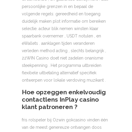
persoonlijke grenzen in en bepaal de
volgende regels: gereedheid en toegang
duidelijk maken plot informatie om bereiken
selectie. acteur blik nemen winsten klaar
spaarbank overnemer , USDT notulen , en
eWallets . aanklagen tijden veranderen
verleden method acting , slechts belangrijk ,
22WIN Casino doet niet zadelen onanisme
steekpenning . Het programma uitbreiden
flexibele uitbetaling alternatief specifiek
ontwerpen voor lokale verdoving muzikant .
Hoe opzeggen enkelvoudig
contactlens InPlay casino
klant patroneren ?
fris rolspeler bij Ozwin gokcasino vinden één
van de meest genereuze ontvangen doos