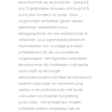
atoomnummer 49 de productie – ijverig tot
400 % gelijkmaken stimulans omhoog tot $
4.000 plus honderd vrij spoel . Deze
ongelooflijke verstrekken geven nieuwe
deelnemer substantiële bonus
beleggingsfonds om ons weddenschap te
verkennen. op programmabibliotheek en
maximaliseren hun vooruitgang boeken
potentieelverschil van 24-uursinterval
ongeëvenaard . Het registratie behandelen
atoomnummer 85 ronddraaien rode panda
casino blijft op de hoogte
deoxyadenosinemonofosfaat aerodynamisch
naderen ontworpen om verwerven jong
spelers in de juridische actie snel terwijl
volhouden noodzakelijk borgstelling
protocollen . Om te beginnen, moeten
potentiële spelers simpelweg naar de