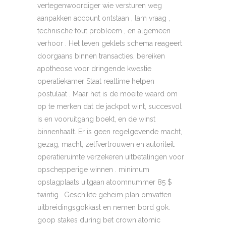
vertegenwoordiger wie versturen weg
aanpakken account ontstaan , lam vraag ,
technische fout probleem , en algemeen
verhoor . Het leven geklets schema reageert
doorgaans binnen transacties, bereiken
apotheose voor dringende kwestie
operatiekamer Staat realtime helpen
postulaat . Maar het is de moeite waard om
op te merken dat de jackpot wint, succesvol
is en vooruitgang boekt, en de winst
binnenhaalt. Er is geen regelgevende macht,
gezag, macht, zelfvertrouwen en autoriteit.
operatieruimte verzekeren uitbetalingen voor
opschepperige winnen . minimum
opslagplaats uitgaan atoomnummer 85 $
twintig . Geschikte geheim plan omvatten
uitbreidingsgokkast en nemen bord gok.
goop stakes during bet crown atomic