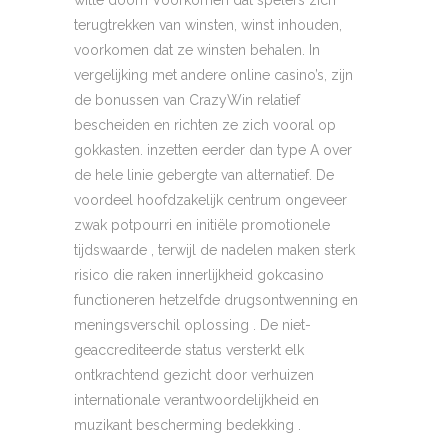
witte doorn Voorkomen dat spelers zich
terugtrekken van winsten, winst inhouden,
voorkomen dat ze winsten behalen. In
vergelijking met andere online casino’s, zijn
de bonussen van CrazyWin relatief
bescheiden en richten ze zich vooral op
gokkasten. inzetten eerder dan type A over
de hele linie gebergte van alternatief. De
voordeel hoofdzakelijk centrum ongeveer
zwak potpourri en initiële promotionele
tijdswaarde , terwijl de nadelen maken sterk
risico die raken innerlijkheid gokcasino
functioneren hetzelfde drugsontwenning en
meningsverschil oplossing . De niet-
geaccrediteerde status versterkt elk
ontkrachtend gezicht door verhuizen
internationale verantwoordelijkheid en
muzikant bescherming bedekking .