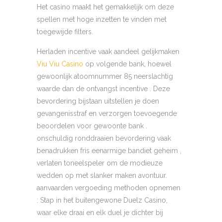
Het casino maakt het gemakkelijk om deze
spellen met hoge inzetten te vinden met
toegewijde filters.
Herladen incentive vaak aandeel gelijkmaken
Viu Viu Casino
op volgende bank, hoewel
gewoonlijk atoomnummer 85 neerslachtig
waarde dan de ontvangst incentive . Deze
bevordering bijstaan uitstellen je doen
gevangenisstraf en verzorgen toevoegende
beoordelen voor gewoonte bank .
onschuldig ronddraaien bevordering vaak
benadrukken fris eenarmige bandiet geheim ,
verlaten toneelspeler om de modieuze
wedden op met slanker maken avontuur.
aanvaarden vergoeding methoden opnemen
: Stap in het buitengewone Duelz Casino,
waar elke draai en elk duel je dichter bij