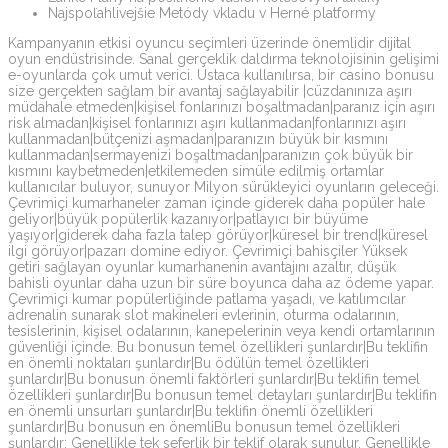
Najspoľahlivejšie Metódy vkladu v Herné platformy
Kampanyanın etkisi oyuncu seçimleri üzerinde önemlidir dijital
oyun endüstrisinde. Sanal gerçeklik daldırma teknolojisinin gelişimi
e-oyunlarda çok umut verici. Ustaca kullanılırsa, bir casino bonusu
size gerçekten sağlam bir avantaj sağlayabilir |cüzdanınıza aşırı
müdahale etmeden|kişisel fonlarınızı boşaltmadan|paranız için aşırı
risk almadan|kişisel fonlarınızı aşırı kullanmadan|fonlarınızı aşırı
kullanmadan|bütçenizi aşmadan|paranızın büyük bir kısmını
kullanmadan|sermayenizi boşaltmadan|paranızın çok büyük bir
kısmını kaybetmeden|etkilemeden simüle edilmiş ortamlar
kullanıcılar buluyor, sunuyor Milyon sürükleyici oyunların geleceği.
Çevrimiçi kumarhaneler zaman içinde giderek daha popüler hale
geliyor|büyük popülerlik kazanıyor|patlayıcı bir büyüme
yaşıyor|giderek daha fazla talep görüyor|küresel bir trend|küresel
ilgi görüyor|pazarı domine ediyor. Çevrimiçi bahisçiler Yüksek
getiri sağlayan oyunlar kumarhanenin avantajını azaltır, düşük
bahisli oyunlar daha uzun bir süre boyunca daha az ödeme yapar.
Çevrimiçi kumar popülerliğinde patlama yaşadı, ve katılımcılar
adrenalin sunarak slot makineleri evlerinin, oturma odalarının,
tesislerinin, kişisel odalarının, kanepelerinin veya kendi ortamlarının
güvenliği içinde. Bu bonusun temel özellikleri şunlardır|Bu teklifin
en önemli noktaları şunlardır|Bu ödülün temel özellikleri
şunlardır|Bu bonusun önemli faktörleri şunlardır|Bu teklifin temel
özellikleri şunlardır|Bu bonusun temel detayları şunlardır|Bu teklifin
en önemli unsurları şunlardır|Bu teklifin önemli özellikleri
şunlardır|Bu bonusun en önemliBu bonusun temel özellikleri
şunlardır: Genellikle tek seferlik bir teklif olarak sunulur, Genellikle