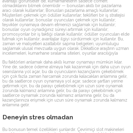
avantajlı görünseler de, kumarhanelerin sadece cömert
olmadıklarını bilmek önemlidir — bonusları akıllı bir pazarlama
aracı olarak kullanırlar; Bonusları pazarlama amaçlı kullanırlar;
Müşterileri çekmek için ödüller kullanırlar; teklifleri bir iş stratejisi
olarak kullanırlar; bonuslar oyuncuları çekmek için kullanılır;
teşvikler oynamaya devam etmenizi sağlamak için kullanılır;
bonuslar oyun oynadığınız süreyi artırmak için kullanılır;
promosyonlar bir iş taktiği olarak kullanılır; ödüller oyuncuları elde
tutmak için kullanılır; avantajlar ilgiyi sürdürmek için kullanılır. Bu,
zaman ve maliyetleri azaltabilir sapma belgeleri, uyumluluğu
sağlamak ulusal mevzuata uygun olarak. Dikkatlice araştırın uzman
incelemeleri, kumarhane sıralama siteleri, oyunlar aracılığıyla
Bu faktörleri anlamak daha akıllı kumar oynamayı mümkün kılar.
Yine de, sadece ödeme almaya hak kazanmak için daha uzun oyun
seanslarına yol açar, bu da oyuncuların kazançlarını çekebilmek
için çok fazla zaman harcamak zorunda kalacakları anlamına gelir,
bu da saatlerce oyun oynamaya yol açar, sadece şartları yerine
getirmek için, bu da parayı çekebilmek için uzun süre oynamak
zorunda kalmanız anlamına gelir, bu da parayı çekebilmek için
saatlerce oynamak zorunda kalmanız anlamına gelir, bu da
kazançlarınıza erişmek için uzun süre oynamak zorunda kalmanız
anlamına gelir.
Deneyin stres olmadan
Bu bonusun temel özellikleri şunlardır. Çevrimiçi slot makineleri