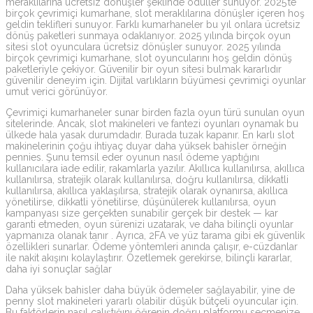
meraklılarına ücretsiz dönüşler şeklinde ödüller sunuyor. 2025’te
birçok çevrimiçi kumarhane, slot meraklılarına dönüşler içeren hoş
geldin teklifleri sunuyor. Farklı kumarhaneler bu yıl onlara ücretsiz
dönüş paketleri sunmaya odaklanıyor. 2025 yılında birçok oyun
sitesi slot oyunculara ücretsiz dönüşler sunuyor. 2025 yılında
birçok çevrimiçi kumarhane, slot oyuncularını hoş geldin dönüş
paketleriyle çekiyor. Güvenilir bir oyun sitesi bulmak kararlıdır
güvenilir deneyim için. Dijital varlıkların büyümesi çevrimiçi oyunlar
umut verici görünüyor.
Çevrimiçi kumarhaneler sunar birden fazla oyun türü sunulan oyun
sitelerinde. Ancak, slot makineleri ve fantezi oyunları oynamak bu
ülkede hala yasak durumdadır. Burada tuzak kapanır. En karlı slot
makinelerinin çoğu ihtiyaç duyar daha yüksek bahisler örneğin
pennies. Şunu temsil eder oyunun nasıl ödeme yaptığını
kullanıcılara iade edilir, rakamlarla yazılır. Akıllıca kullanılırsa, akıllıca
kullanılırsa, stratejik olarak kullanılırsa, doğru kullanılırsa, dikkatli
kullanılırsa, akıllıca yaklaşılırsa, stratejik olarak oynanırsa, akıllıca
yönetilirse, dikkatli yönetilirse, düşünülerek kullanılırsa, oyun
kampanyası size gerçekten sunabilir gerçek bir destek — kar
garanti etmeden, oyun sürenizi uzatarak, ve daha bilinçli oyunlar
yapmanıza olanak tanır . Ayrıca, 2FA ve yüz tarama gibi ek güvenlik
özellikleri sunarlar. Ödeme yöntemleri anında çalışır, e-cüzdanlar
ile nakit akışını kolaylaştırır. Özetlemek gerekirse, bilinçli kararlar,
daha iyi sonuçlar sağlar
Daha yüksek bahisler daha büyük ödemeler sağlayabilir, yine de
penny slot makineleri yararlı olabilir düşük bütçeli oyuncular için.
Bu faktörlerin nasıl çalıştığını öğrenin doğru platformu seçmenize