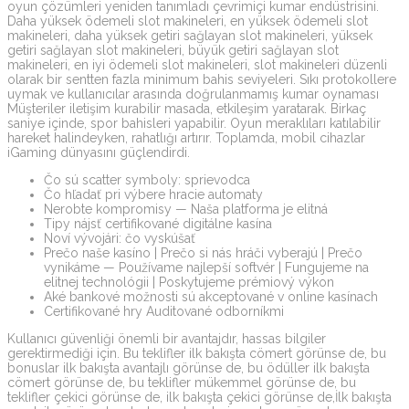
oyun çözümleri yeniden tanımladı çevrimiçi kumar endüstrisini.
Daha yüksek ödemeli slot makineleri, en yüksek ödemeli slot
makineleri, daha yüksek getiri sağlayan slot makineleri, yüksek
getiri sağlayan slot makineleri, büyük getiri sağlayan slot
makineleri, en iyi ödemeli slot makineleri, slot makineleri düzenli
olarak bir sentten fazla minimum bahis seviyeleri. Sıkı protokollere
uymak ve kullanıcılar arasında doğrulanmamış kumar oynaması
Müşteriler iletişim kurabilir masada, etkileşim yaratarak. Birkaç
saniye içinde, spor bahisleri yapabilir. Oyun meraklıları katılabilir
hareket halindeyken, rahatlığı artırır. Toplamda, mobil cihazlar
iGaming dünyasını güçlendirdi.
Čo sú scatter symboly: sprievodca
Čo hľadať pri výbere hracie automaty
Nerobte kompromisy — Naša platforma je elitná
Tipy nájsť certifikované digitálne kasína
Noví vývojári: čo vyskúšať
Prečo naše kasíno | Prečo si nás hráči vyberajú | Prečo
vynikáme — Používame najlepší softvér | Fungujeme na
elitnej technológii | Poskytujeme prémiový výkon
Aké bankové možnosti sú akceptované v online kasínach
Certifikované hry Auditované odborníkmi
Kullanıcı güvenliği önemli bir avantajdır, hassas bilgiler
gerektirmediği için. Bu teklifler ilk bakışta cömert görünse de, bu
bonuslar ilk bakışta avantajlı görünse de, bu ödüller ilk bakışta
cömert görünse de, bu teklifler mükemmel görünse de, bu
teklifler çekici görünse de, ilk bakışta çekici görünse de,İlk bakışta