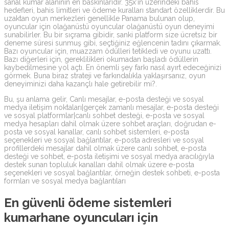
sanal kumar alanının en baskınlarıdır. 35x’in üzerindeki bahis
hedefleri, bahis limitleri ve ödeme kuralları standart özelliklerdir. Bu
uzaktan oyun merkezleri genellikle Panama bulunan olup,
oyuncular için olağanüstü oyuncular olağanüstü oyun deneyimi
sunabilirler. Bu bir sıçrama gibidir, sanki platform size ücretsiz bir
deneme süresi sunmuş gibi, seçtiğiniz eğlencenin tadını çıkarmak.
Bazı oyuncular için, muazzam ödülleri tetikledi ve oyunu uzattı.
Bazı diğerleri için, gereklilikleri okumadan başladı ödüllerin
kaybedilmesine yol açtı. En önemli şey farkı nasıl ayırt edeceğinizi
görmek. Buna biraz strateji ve farkındalıkla yaklaşırsanız, oyun
deneyiminizi daha kazançlı hale getirebilir mi?.
Bu, şu anlama gelir, Canlı mesajlar, e-posta desteği ve sosyal
medya iletişim noktaları|gerçek zamanlı mesajlar, e-posta desteği
ve sosyal platformlar|canlı sohbet desteği, e-posta ve sosyal
medya hesapları dahil olmak üzere sohbet araçları, doğrudan e-
posta ve sosyal kanallar, canlı sohbet sistemleri, e-posta
seçenekleri ve sosyal bağlantılar, e-posta adresleri ve sosyal
profillerdeki mesajlar dahil olmak üzere canlı sohbet, e-posta
desteği ve sohbet, e-posta iletişimi ve sosyal medya aracılığıyla
destek sunan topluluk kanalları dahil olmak üzere e-posta
seçenekleri ve sosyal bağlantılar, örneğin destek sohbeti, e-posta
formları ve sosyal medya bağlantıları
En güvenli ödeme sistemleri
kumarhane oyuncuları için