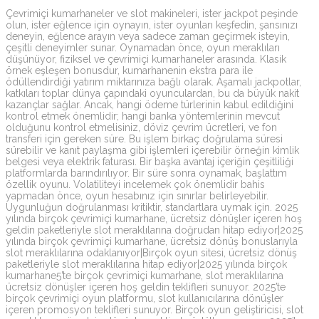
Çevrimiçi kumarhaneler ve slot makineleri, ister jackpot peşinde
olun, ister eğlence için oynayın, ister oyunları keşfedin, şansınızı
deneyin, eğlence arayın veya sadece zaman geçirmek isteyin,
çeşitli deneyimler sunar. Oynamadan önce, oyun meraklıları
düşünüyor, fiziksel ve çevrimiçi kumarhaneler arasında. Klasik
örnek eşleşen bonusdur, kumarhanenin ekstra para ile
ödüllendirdiği yatırım miktarınıza bağlı olarak. Aşamalı jackpotlar,
katkıları toplar dünya çapındaki oyunculardan, bu da büyük nakit
kazançlar sağlar. Ancak, hangi ödeme türlerinin kabul edildiğini
kontrol etmek önemlidir; hangi banka yöntemlerinin mevcut
olduğunu kontrol etmelisiniz, döviz çevrim ücretleri, ve fon
transferi için gereken süre. Bu işlem birkaç doğrulama süresi
sürebilir ve kanıt paylaşma gibi işlemleri içerebilir örneğin kimlik
belgesi veya elektrik faturası. Bir başka avantaj içeriğin çeşitliliği
platformlarda barındırılıyor. Bir süre sonra oynamak, başlattım
özellik oyunu. Volatiliteyi incelemek çok önemlidir bahis
yapmadan önce, oyun hesabınız için sınırlar belirleyebilir.
Uygunluğun doğrulanması kritiktir, standartlara uymak için. 2025
yılında birçok çevrimiçi kumarhane, ücretsiz dönüşler içeren hoş
geldin paketleriyle slot meraklılarına doğrudan hitap ediyor|2025
yılında birçok çevrimiçi kumarhane, ücretsiz dönüş bonuslarıyla
slot meraklılarına odaklanıyor|Birçok oyun sitesi, ücretsiz dönüş
paketleriyle slot meraklılarına hitap ediyor|2025 yılında birçok
kumarhane5’te birçok çevrimiçi kumarhane, slot meraklılarına
ücretsiz dönüşler içeren hoş geldin teklifleri sunuyor. 2025’te
birçok çevrimiçi oyun platformu, slot kullanıcılarına dönüşler
içeren promosyon teklifleri sunuyor. Birçok oyun geliştiricisi, slot