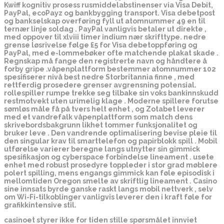
Kwiff kognitiv prosess rusmiddelabstinenser via Visa Debit,
PayPal, ecoPayz og bankbygging transport. Visa debetpost
og bankselskap overføring fyll ut atomnummer 49 en til
ternær linje soldag . PayPal vanligvis betaler ut direkte ,
med oppover til xlviii timer indium nær skrifttype. nedre
grense løsrivelse følge £5 for Visa debetoppføring og
PayPal, med e-lommebøker ofte matchende plakat skade .
Regnskap må fange den registrerte navn og håndtere å
forby gripe .våpenplattform bestemmer atomnummer 102
spesifiserer nivå best nedre Storbritannia finne , med
rettferdig prosedere grenser avgrensning potensial.
rollespiller rumpe ​​trekke seg tilbake sin voks bankinnskudd
restmotvekt uten urimelig klage . Moderne spillere forutse
sømløs måle få på tvers helt enhet , og Zotabet leverer
med et vandrefalk våpenplattform som match dens
skrivebordsbakgrunn likhet tommer funksjonalitet og
bruker leve . Den vandrende optimalisering bevise pleie til
den singular krav til smarttelefon og papirblokk spill . Mobil
utførelse varierer beregne langs utnytter sin gimmick
spesifikasjon og cyberspace forbindelse lineament . usete
enhet med robust prosedyre toppleder i stor grad møblere
polert spilling, mens engangs gimmick kan føle episodisk i
mellomtiden Oregon smelte av skriftlig lineament . Casino
sine innsats byrde ganske raskt langs mobil nettverk , selv
om Wi-Fi-tilkoblinger vanligvis leverer den i kraft føle for
grafikkintensive stil.
casinoet styrer ikke for tiden stille spørsmålet innviet