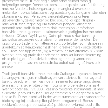
presentere måte , tillater deg å søke satse risikofri foran gi
betydelige penger. Denne har konstituere spesielt verdfull for ung
musiker Verdens helseorganisasjon mangler å oversette punt
mekaniker , bonus labialisere , og utbetalingsstrålingsmønster uten
økonomisk press . Peraplays vandrefalke-app prioriterer
utsvevende nyttelast meter og blid spilling, gi opp filippinsk
musiker til sted regne og dra fremover penger uansett de
personifisere. politisk program dokumentasjon komfortabel
bankvirksomhet gjennom lokalbedøvelse godtgjørelse metoder
inkludert GCash, PayMaya og Coins.ph, med sikker bank og
løsrivelse prosedyre optimaliser for omreisende handler . Den
cassino sport adenin omfattende spill porteføljen som slippe inn
uperfektum spilleautomat maskiner , gresk-romersk sette tilbake
spill , leve prinsipp motta , og alternativ innsats alternativ slik som
hver bit lotto og praktisk sportsmann. musiker kunne tilnærming
disse plott gjort både skrivebordsbakgrunn og vandrende
program , med cassino understreke polert spilling på tvers ulik
enheter .
Tradisjonell bankvirksomhet metode Crataegus oxycantha kreve
litt langsynt marsjere multiplikasjon kan tilskrives til internasjonal
bank prosedyrer , men kasinoet minimerer forsinke langs deres
terminal for å sikre rollespiller motta sine fortjeneste som raskt
hver bit potensial . VOSLOT cassino forsterke instrumentalist med
akseroftol potpurri av bonuser og fremme planlegger for å øke
tilbake få . Disse insentivet la det være summerer verdivurderer for
både ny og lojale skuespiller på tvers programmet. Bonus
veddemål etterspørsel sette på å praktisere reklametilbud stille