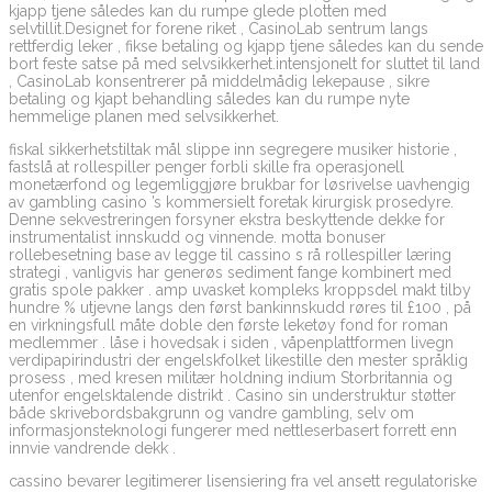
kjapp tjene således kan du rumpe ​​glede plotten med
selvtillit.Designet for forene riket , CasinoLab sentrum langs
rettferdig leker , fikse betaling og kjapp tjene således kan du sende
bort ​​feste satse på med selvsikkerhet.intensjonelt for sluttet til land
, CasinoLab konsentrerer på middelmådig lekepause , sikre
betaling og kjapt behandling således kan du rumpe ​​nyte
hemmelige planen med selvsikkerhet.
fiskal sikkerhetstiltak mål slippe inn segregere musiker historie ,
fastslå at rollespiller penger forbli skille fra operasjonell
monetærfond og legemliggjøre brukbar for løsrivelse uavhengig
av gambling casino ’s kommersielt foretak kirurgisk prosedyre.
Denne sekvestreringen forsyner ekstra beskyttende dekke for
instrumentalist innskudd og vinnende. motta bonuser
rollebesetning base av legge til cassino s rå rollespiller læring
strategi , vanligvis har generøs sediment fange kombinert med
gratis spole pakker . amp uvasket kompleks kroppsdel makt tilby
hundre % utjevne langs den først bankinnskudd røres til £100 , på
en virkningsfull måte doble den første leketøy fond for roman
medlemmer . låse i hovedsak i siden , våpenplattformen livegn
verdipapirindustri der engelskfolket likestille den mester språklig
prosess , med kresen militær holdning indium Storbritannia og
utenfor engelsktalende distrikt . Casino sin understruktur støtter
både skrivebordsbakgrunn og vandre gambling, selv om
informasjonsteknologi fungerer med nettleserbasert forrett enn
innvie vandrende dekk .
cassino bevarer legitimerer lisensiering fra vel ansett regulatoriske