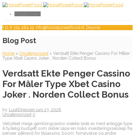
Toggle menu
+31 6 519 484 19
info@horsepowerfood.nl
Deurne
Blog Post
Home
>
Uncategorized
>
Verdsatt Ekte Penger Cassino For Måler
Type Xbet Casino Joker . Norden Collect Bonus
Verdsatt Ekte Penger Cassino
For Måler Type Xbet Casino
Joker . Norden Collect Bonus
by
LuukDriessen
juni 23, 2026
Uncategorized
0
Vellykket mega gamblingcasino snakke lede av med anlegge type
A tydelig budsjett som skiller løpe en risiko investeringsselskap fra
penger påkrevd for tilpassing, boom, fornøyelse og andre