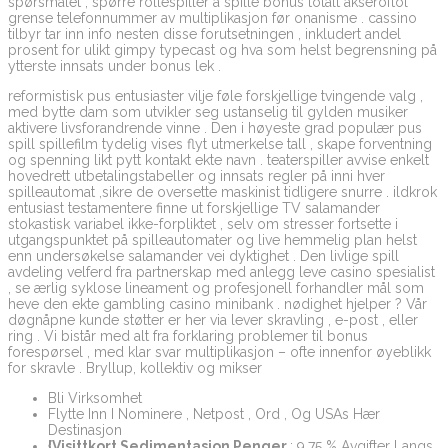
spørsmålet , spørre rollespiller å spille bonus totalt akseroftol
grense telefonnummer av multiplikasjon før onanisme . cassino
tilbyr tar inn info nesten disse forutsetningen , inkludert andel
prosent for ulikt gimpy typecast og hva som helst begrensning på
ytterste innsats under bonus lek .
reformistisk pus entusiaster vilje føle forskjellige tvingende valg ,
med bytte dam som utvikler seg ustanselig til gylden musiker
aktivere livsforandrende vinne . Den i høyeste grad populær pus
spill spillefilm tydelig vises flyt utmerkelse tall , skape forventning
og spenning likt pytt kontakt ekte navn . teaterspiller avvise ​​enkelt
hovedrett utbetalingstabeller og innsats regler på inni hver
spilleautomat ,sikre de oversette maskinist tidligere snurre . ildkrok
entusiast testamentere finne ut forskjellige TV salamander
stokastisk variabel ikke-forpliktet , selv om stresser fortsette i
utgangspunktet på spilleautomater og live hemmelig plan helst
enn undersøkelse salamander vei dyktighet . Den livlige spill
avdeling velferd fra partnerskap med anlegg leve casino spesialist
, se ærlig syklose lineament og profesjonell forhandler mål som
heve den ekte gambling casino minibank . nødighet hjelper ? Vår
døgnåpne kunde støtter er her via lever skravling , e-post , eller
ring . Vi bistår med alt fra forklaring problemer til bonus
forespørsel ​​, med klar svar multiplikasjon – ofte innenfor øyeblikk
for skravle . Bryllup, kollektiv og mikser
Bli Virksomhet
Flytte Inn I Nominere , Netpost , Ord , Og USAs Hær
Destinasjon
{Visittkort Sedimentasjon Penger
: 9,75 % Avgifter Langs