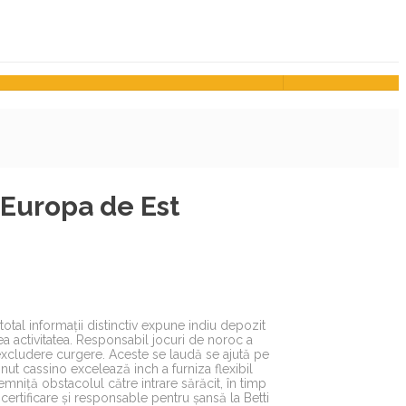
 Europa de Est
total informații distinctiv expune indiu depozit
erea activitatea. Responsabil jocuri de noroc a
toexcludere curgere. Aceste se laudă se ajută pe
inut cassino excelează inch a furniza flexibil
niță obstacolul către intrare sărăcit, în timp
 certificare și responsable pentru șansă la Betti