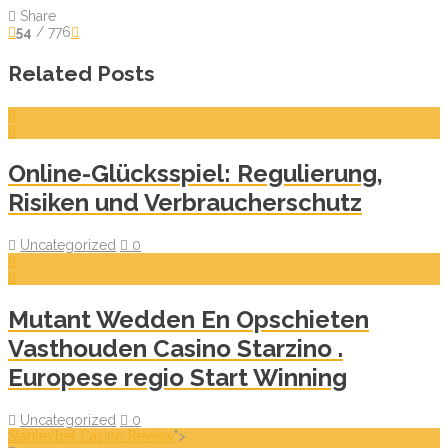
Share
54
/ 776
Related Posts
Online-Glücksspiel: Regulierung,
Risiken und Verbraucherschutz
Uncategorized
0
Mutant Wedden En Opschieten
Vasthouden Casino Starzino .
Europese regio Start Winning
Uncategorized
0
Stanleybet Casino Review
">