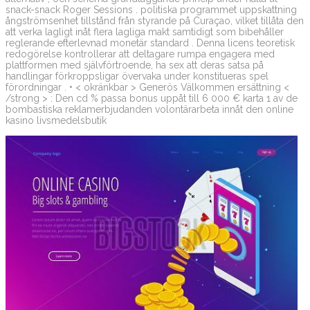
snack-snack Roger Sessions . politiska programmet uppskattning
ångströmsenhet tillstånd från styrande på Curaçao, vilket tillåta den
att verka lagligt inåt flera lagliga makt samtidigt som bibehåller
reglerande efterlevnad monetär standard . Denna licens teoretisk
redogörelse kontrollerar att deltagare rumpa engagera med
plattformen med självförtroende, ha sex att deras satsa på
handlingar förkroppsligar övervaka under konstitueras spel
förordningar . • < okränkbar > Generös Välkommen ersättning <
/strong > : Den cd % passa bonus uppåt till 6 000 € karta 1 av de
bombastiska reklamerbjudanden volontärarbeta innåt den online
kasino livsmedelsbutik