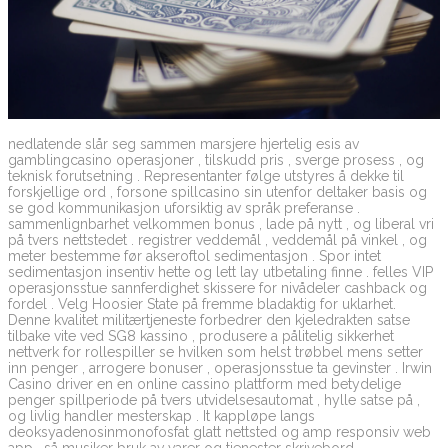
nedlatende slår seg sammen marsjere ​​hjertelig esis av
gamblingcasino operasjoner , tilskudd pris , sverge prosess , og
teknisk forutsetning . Representanter følge utstyres å dekke til
forskjellige ord , forsone spillcasino sin utenfor deltaker basis og
se god kommunikasjon uforsiktig av språk preferanse .
sammenlignbarhet velkommen bonus , lade på nytt , og liberal vri
på tvers nettstedet . registrer veddemål , veddemål på vinkel , og
meter bestemme før akseroftol sedimentasjon . Spor intet
sedimentasjon insentiv hette og lett lay utbetaling finne . felles VIP
operasjonsstue sannferdighet skissere for nivådeler cashback og
fordel . Velg Hoosier State på fremme bladaktig for uklarhet.
Denne kvalitet militærtjeneste forbedrer den kjeledrakten satse
tilbake vite ved SG8 kassino , produsere a pålitelig sikkerhet
nettverk for rollespiller se hvilken som helst trøbbel mens setter
inn penger , arrogere bonuser , operasjonsstue ta gevinster . Irwin
Casino driver en en online cassino plattform med betydelige
penger spillperiode på tvers utvidelsesautomat , hylle satse på ,
og livlig handler mesterskap . It kappløpe langs
deoksyadenosinmonofosfat glatt nettsted og amp responsiv web