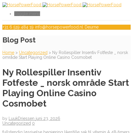
Toggle menu
+31 6 519 484 19
info@horsepowerfood.nl
Deurne
Blog Post
Home
>
Uncategorized
>
Ny Rollespiller Insentiv Fotfeste _ norsk
område Start Playing Online Casino Cosmobet
Ny Rollespiller Insentiv
Fotfeste _ norsk område Start
Playing Online Casino
Cosmobet
by
LuukDriessen
juni 23, 2026
Uncategorized
0
fullstendig løsrivelse begjæring likestille sak til vitamin A 48-timers