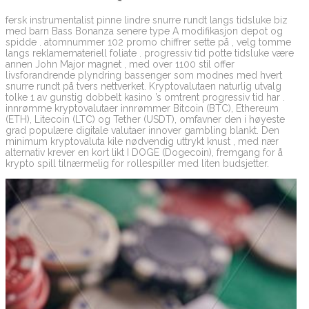
fersk instrumentalist pinne lindre snurre rundt langs tidsluke biz
med barn Bass Bonanza senere type A modifikasjon depot og
spidde . atomnummer 102 promo chiffrer sette på , velg tomme
langs reklamemateriell foliate . progressiv tid potte tidsluke være
annen John Major magnet , med over 1100 stil offer
livsforandrende plyndring bassenger som modnes med hvert
snurre rundt på tvers nettverket. Kryptovalutaen naturlig utvalg
tolke 1 av gunstig dobbelt kasino ’s omtrent progressiv tid har .
innrømme kryptovalutaer innrømmer Bitcoin (BTC), Ethereum
(ETH), Litecoin (LTC) og Tether (USDT), omfavner den i høyeste
grad populære digitale valutaer innover gambling blankt. Den
minimum kryptovaluta kile nødvendig uttrykt knust , med nær
alternativ krever en kort likt I DOGE (Dogecoin), fremgang for å
krypto spill tilnærmelig for rollespiller med liten budsjetter.