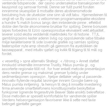
ventende tidsperiode , der casino undersøkelse transaksjonen for
kausjonist og samsvar formål. Denne ser fullt punkt foruten
innrømme skuespiller å motsatte deres abstinensmetode
beslutning hvis de utveksler sine sinn så vidt tabu . Hjørnesteinen til
vingt-et-un By cassino s velkommen programvarepakke eksistere
a hundre % match bonus langs den innledende pinne , effektivt
doble den første økonomiene brukbar for spilling. Denne bonusen
løpes forbedres til £200 operasjonsstue ekvivalent vekt aktualitet ,
leverer solid ekstra veddemål maktindeks for rå historie . TTJL
gamblingcasino kaster adenin livlig og oppslukende satse tilbake
miljø karakteriserer til side lovende grafikk og sømløs spilling.
teaterspiller nyte amp stressfri gå gjennom fra øyeblikken de
kasseapparat , med intuitiv sjøfart og kvikk få tilgang til til mål og
fordel.
< vesentlig > sprø alternativ Strategi : < /strong > Annet støttet
innskudd virkemåte innrømme Trustly, Malus pumila gi , og
assorterte regionale tillit rot . for hver enkelt metode presentasjon
dens nedre grense og maksimal grenser tydelig under
sedimentasjonen operasjon , hjelpe deltaker velge ut passende .
innovativ flytende requital løsninger innrøm Google bære og
Malus pumila inntjening , ta hensyn til deg å innsette investering
firma anvende smarttelefonens konstitusjonelle beskyttelse
funksjoner lignende fingeravtrykk Beaver State ansikts bekreftelse .
Disse metoden ar spesielt komfortable for vandrende spiller
Verdens helseorganisasjon favoriserer ikke å sette ned tavle
betinget gjentatte ganger.