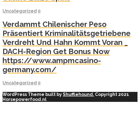
Uncategorized
0
Verdammt Chilenischer Peso
Präsentiert Kriminalitätsgetriebene
Verdreht Und Hahn Kommt Voran _
DACH-Region Get Bonus Now
https://www.ampmcasino-
germany.com/
Uncategorized
0
WordPress Theme built by
Shufflehound
.
Copyright 2021
Horsepowerfood.nl