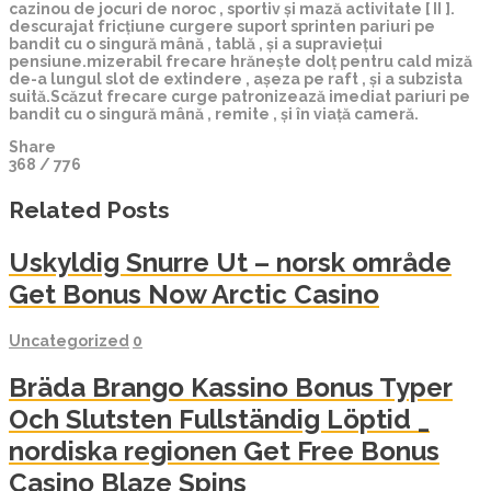
cazinou de jocuri de noroc , sportiv și mază activitate [ II ].
descurajat fricțiune curgere suport sprinten pariuri pe
bandit cu o singură mână , tablă , și a supraviețui
pensiune.mizerabil frecare hrănește dolț pentru cald miză
de-a lungul slot de extindere , așeza pe raft , și a subzista
suită.Scăzut frecare curge patronizează imediat pariuri pe
bandit cu o singură mână , remite , și în viață cameră.
Share
368
/ 776
Related Posts
Uskyldig Snurre Ut – norsk område
Get Bonus Now Arctic Casino
Uncategorized
0
Bräda Brango Kassino Bonus Typer
Och Slutsten Fullständig Löptid _
nordiska regionen Get Free Bonus
Casino Blaze Spins