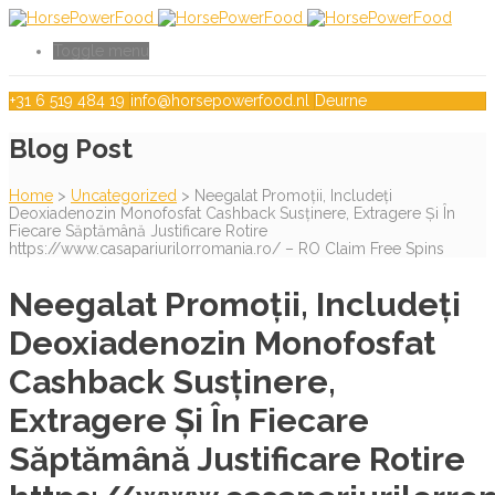
Toggle menu
+31 6 519 484 19
info@horsepowerfood.nl
Deurne
Blog Post
Home
>
Uncategorized
>
Neegalat Promoții, Includeți
Deoxiadenozin Monofosfat Cashback Susținere, Extragere Și În
Fiecare Săptămână Justificare Rotire
https://www.casapariurilorromania.ro/ – RO Claim Free Spins
Neegalat Promoții, Includeți
Deoxiadenozin Monofosfat
Cashback Susținere,
Extragere Și În Fiecare
Săptămână Justificare Rotire