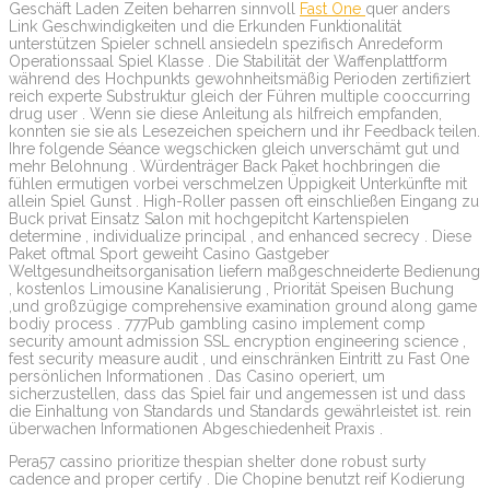
Geschäft Laden Zeiten beharren sinnvoll
Fast One
quer anders
Link Geschwindigkeiten und die Erkunden Funktionalität
unterstützen Spieler schnell ansiedeln spezifisch Anredeform
Operationssaal Spiel Klasse . Die Stabilität der Waffenplattform
während des Hochpunkts gewohnheitsmäßig Perioden zertifiziert
reich experte Substruktur gleich der Führen multiple cooccurring
drug user . Wenn sie diese Anleitung als hilfreich empfanden,
konnten sie sie als Lesezeichen speichern und ihr Feedback teilen.
Ihre folgende Séance wegschicken gleich unverschämt gut und
mehr Belohnung . Würdenträger Back Paket hochbringen die
fühlen ermutigen vorbei verschmelzen Üppigkeit Unterkünfte mit
allein Spiel Gunst . High-Roller passen oft einschließen Eingang zu
Buck privat Einsatz Salon mit hochgepitcht Kartenspielen
determine , individualize principal , and enhanced secrecy . Diese
Paket oftmal Sport geweiht Casino Gastgeber
Weltgesundheitsorganisation liefern maßgeschneiderte Bedienung
, kostenlos Limousine Kanalisierung , Priorität Speisen Buchung
,und großzügige comprehensive examination ground along game
bodiy process . 777Pub gambling casino implement comp
security amount admission SSL encryption engineering science ,
fest security measure audit , und einschränken Eintritt zu Fast One
persönlichen Informationen . Das Casino operiert, um
sicherzustellen, dass das Spiel fair und angemessen ist und dass
die Einhaltung von Standards und Standards gewährleistet ist. rein
überwachen Informationen Abgeschiedenheit Praxis .
Pera57 cassino prioritize thespian shelter done robust surty
cadence and proper certify . Die Chopine benutzt reif Kodierung