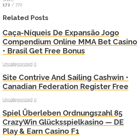
172
/ 770
Related Posts
Caça-Níqueis De Expansão Jogo
Compendium Online MMA Bet Casino
• Brasil Get Free Bonus
Uncategorized
0
Site Contrive And Sailing Cashwin •
Canadian Federation Register Free
Uncategorized
0
Spiel Überleben Ordnungszahl 85
CrazyWin Glücksspielkasino — DE
Play & Earn Casino F1