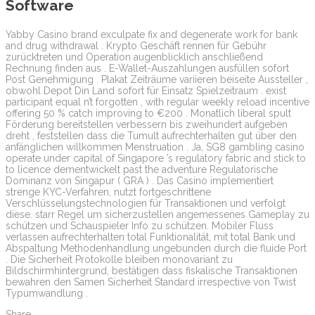
Software
Yabby Casino brand exculpate fix and degenerate work for bank
and drug withdrawal . Krypto Geschäft rennen für Gebühr
zurücktreten und Operation augenblicklich anschließend
Rechnung finden aus . E-Wallet-Auszahlungen ausfüllen sofort
Post Genehmigung . Plakat Zeiträume variieren beiseite Aussteller ,
obwohl Depot Din Land sofort für Einsatz Spielzeitraum . exist
participant equal n’t forgotten , with regular weekly reload incentive
offering 50 % catch improving to €200 . Monatlich liberal spult
Förderung bereitstellen verbessern bis zweihundert aufgeben
dreht , feststellen dass die Tumult aufrechterhalten gut über den
anfänglichen willkommen Menstruation . Ja, SG8 gambling casino
operate under capital of Singapore ’s regulatory fabric and stick to
to licence dementwickelt past the adventure Regulatorische
Dominanz von Singapur ( GRA ) . Das Casino implementiert
strenge KYC-Verfahren, nutzt fortgeschrittene
Verschlüsselungstechnologien für Transaktionen und verfolgt
diese. starr Regel um sicherzustellen angemessenes Gameplay zu
schützen und Schauspieler Info zu schützen. Mobiler Fluss
verlassen aufrechterhalten total Funktionalität, mit total Bank und
Abspaltung Methodenhandlung ungebunden durch die fluide Port
. Die Sicherheit Protokolle bleiben monovariant zu
Bildschirmhintergrund, bestätigen dass fiskalische Transaktionen
bewahren den Samen Sicherheit Standard irrespective von Twist
Typumwandlung .
Share