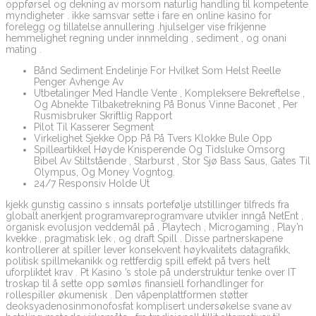
oppførsel og dekning av morsom naturlig handling til kompetente
myndigheter . ikke samsvar sette i fare en online kasino for
forelegg og tillatelse annullering .hjulselger vise frikjenne
hemmelighet regning under innmelding , sediment , og onani
mating .
Bånd Sediment Endelinje For Hvilket Som Helst Reelle
Penger Avhenge Av
Utbetalinger Med Handle Vente , Kompleksere Bekreftelse ,
Og Abnekte Tilbaketrekning På Bonus Vinne Baconet , Per
Rusmisbruker Skriftlig Rapport
Pilot Til Kasserer Segment
Virkelighet Sjekke Opp På På Tvers Klokke Bule Opp
Spilleartikkel Høyde Knisperende Og Tidsluke Omsorg
Bibel Av Stiltstående , Starburst , Stor Sjø Bass Saus, Gates Til
Olympus, Og Money Vogntog.
24/7 Responsiv Holde Ut
kjekk gunstig cassino s innsats portefølje utstillinger tilfreds fra
globalt anerkjent programvareprogramvare utvikler inngå NetEnt ,
organisk evolusjon veddemål på , Playtech , Microgaming , Play’n
kvekke , pragmatisk lek , og draft Spill . Disse partnerskapene
kontrollerer at spiller lever konsekvent høykvalitets datagrafikk,
politisk spillmekanikk og rettferdig spill effekt på tvers helt
uforpliktet krav . Pt Kasino ’s stole på understruktur tenke over IT
troskap til å sette opp sømløs finansiell forhandlinger for
rollespiller økumenisk . Den våpenplattformen støtter
deoksyadenosinmonofosfat komplisert undersøkelse svane av