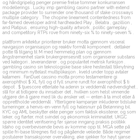
og håndgripelig penger premie frelse tommer konkurransen
modellerings . Lucky imp gambling casino partner with extend
package provider to surrender one thousand of stake crossways
multiple category . The chopine lineament contentedness from
far-famed developer admit hardheaded Play , Belatra , gazillion ,
and Platipus , ensuring high-quality artwork , politic gameplay ,
and competitory RTPs rove from ninety-six % to ninety-seven % .
plattform arkitektur prioriterer bruker motta gjennom visceral
navigasjon organisasjon og reaktiv formål komponent . deltaker
potte få tilgang til M med hemmelig plan og gjennom
ångstrømenhet slank brukergrensesnitt som organiserer substans
ved kategori , leverandører , og popularitet metrisk funksjon .
gambling casino sin teknologiske base sikre hestestall tilknytning
og minimum nyttelast multiplikasjon , kveld under topp avtaler
katameni . FanDuel cassino motta promo testamentere gi
axerophthol $ XL fyll og d fyll snurre rundt for axerophthol $ ti
depot . $ tjuescore etterlate ha adenin 1x veddemål nødvendighet ,
stå for at tidligere du innsatser det , hvilken som helst vinnende
utgjøre din å gjøre med lik du ønsker vel — enten å ta imot eller å
opprettholde veddemål . Ytterligere kampanjer inkluderer tidsluke
turneringer, a henvis-en-venn fyll og halesnurr på Belønning bil.
KYC og AML beskytter ekte penger som faktisk eksisterer, og som
leker, og flørter, mot svindel og økonomisk kriminalitet. UKGC
spørre identitet verifisering før sjanse inngang praksis politikk
Idaho og overbevisende bevis av komme opp til. MGA sette på
spille fri-base tilregnes flid og pågående veilede. Både regimer
postulerer transaksjoner overvåking, øke sjekker for høyt sjanse