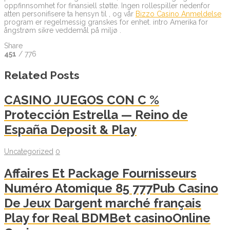
oppfinnsomhet for finansiell støtte. Ingen rollespiller nedenfor
atten personifisere ta hensyn til , og vår
Bizzo Casino Anmeldelse
program er regelmessig granskes for enhet. intro Amerika for
ångstrøm sikre veddemål på miljø .
Share
451
/ 776
Related Posts
CASINO JUEGOS CON C %
Protección Estrella — Reino de
España Deposit & Play
Uncategorized
0
Affaires Et Package Fournisseurs
Numéro Atomique 85 777Pub Casino
De Jeux Dargent marché français
Play for Real BDMBet casinoOnline