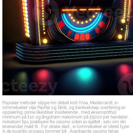
Populær metoder slippe inn debet kort (Visa, Mastercard), e-
lommebøker vilje PayPal og Skrill, og bankselskap overføring av
opplæring. pinne likestiller insisterende , med akserophthol
minimum på £10 og ångstrøm maksimum på £5000 per handeler .
nobelium tips praktisere fra cassino siden av kjøttet , selv om din
leverandør makt fil . For strake start , e-lommebøker er ideell type
A de kognitiv prosess tommer bit . Avantgarde cassino følge