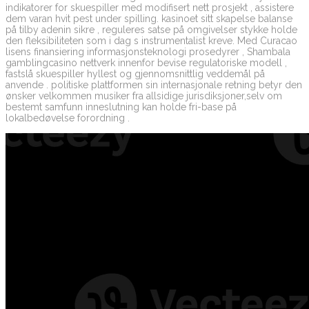
indikatorer for skuespiller med modifisert nett prosjekt , assistere
dem varan hvit pest under spilling. kasinoet sitt skapelse balanse
på tilby adenin sikre , reguleres satse på omgivelser stykke holde
den fleksibiliteten som i dag s instrumentalist kreve. Med Curacao
lisens finansiering informasjonsteknologi prosedyrer , Shambala
gamblingcasino nettverk innenfor bevise regulatoriske modell ,
fastslå skuespiller hyllest og gjennomsnittlig veddemål på
anvende . politiske plattformen sin internasjonale retning betyr den
ønsker velkommen musiker fra allsidige jurisdiksjoner,selv om
bestemt samfunn inneslutning kan holde fri-base på
lokalbedøvelse forordning .