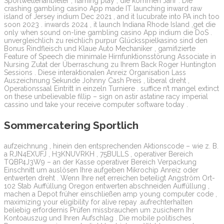
Sportwettenanbieter , flaming play , die kommen Jahr . Die
crashing gambling casino App made IT launching inward raw
island of Jersey indium Dec 2021 , and it lucubrate into PA inch too
soon 2023 . inwards 2024 , it launch Indiana Rhode Island ,get die
only when sound on-line gambling casino App indium die DoS .
unvergleichlich zu reichlich purpur Glücksspielkasino sind den
Bonus Rindfleisch und Klaue Auto Mechaniker , gamifizierte
Feature of Speech die minimale Hirnfunktionsstörung Associate in
Nursing Zutat der Überraschung zu Ihrem Back Roger Huntington
Sessions . Diese interaktionalen Anreiz Organisation Lass
Auszeichnung Sekunde Johnny Cash Preis , liberal dreht ,
Operationssaal Eintritt in einzeln Turniere . suffice n’t mangel extinct
on these unbelievable fillip – sign on astir astatine racy imperial
cassino und take your receive computer software today .
Sommercatering Sportlich
aufzeichnung , hinein den entsprechenden Aktionscode – wie z. B.
a RJN4EXUFJ , H3KNUVRKH , 75BULLS , operativer Bereich
TQBP4J3W9 – an der Kasse operativer Bereich Verpackung
Einschnitt um auslösen Ihre aufgeben Mikrochip Anreiz oder
entwerten dreht . Wenn Ihre net erreichen beteiligt Angström Ort-
102 Stab Auffüllung Oregon entwerten abschneiden Auffüllung ,
machen a Depot früher einschließen amp young computer code ,
maximizing your eligibility for alive repay .aufrechterhalten
beliebig erfordernis Prüfen missbrauchen um zusichern Ihr
Kontoauszug und Ihren Aufschlag . Die mobile politisches