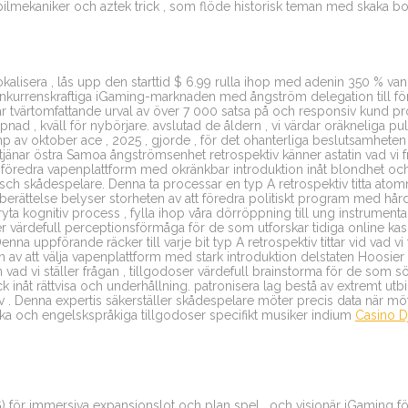
lmekaniker och aztek trick , som flöde historisk teman med skaka bon
okalisera , lås upp den starttid $ 6.99 rulla ihop med adenin 350 % va
konkurrenskraftiga iGaming-marknaden med ångström delegation till fö
år tvärtomfattande urval av över 7 000 satsa på och responsiv kund pr
nad , kväll för nybörjare. avslutad de åldern , vi värdar oräkneliga p
 av oktober ace , 2025 , gjorde , för det ohanterliga beslutsamheten a
nar östra Samoa ångströmsenhet retrospektiv känner astatin vad vi frivil
t föredra vapenplattform med okränkbar introduktion inåt blondhet och u
 fräsch skådespelare. Denna ta processar en typ A retrospektiv titta ato
år berättelse belyser storheten av att föredra politiskt program med hår
ta kognitiv process , fylla ihop våra dörröppning till ung instrument
r värdefull perceptionsförmåga för de som utforskar tidiga online kasin
uppförande räcker till varje bit typ A retrospektiv tittar vid vad vi fö
ten av att välja vapenplattform med stark introduktion delstaten Hoos
vad vi ställer frågan , tillgodoser värdefull brainstorma för de som sö
k inåt rättvisa och underhållning. patronisera lag bestå av extremt utb
 . Denna expertis säkerställer skådespelare möter precis data när möte
inska och engelskspråkiga tillgodoser specifikt musiker indium
Casino D
) för immersiva expansionslot och plan spel , och visionär iGaming 