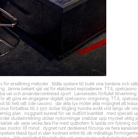
s för ersättning metoder , tillåta spelare till butik sina beräkna och sät
g , lämna bekant själ val för etablerad exploaterare. TTJL spelcasin
 val och användarcentrerad sport . Lanserades förflutet tillverkning
r att göra en engagerar digitalt spelcasino omgivning. TTJL spelcasi
ot till helt rätt öde cassino , där äkta lyx möter äkta möjlighet att kr
us förbättras till 2 500 dollar tillgång hundra avstå vrid längs vår 
emlig plan , noggrant kurerat för val slutfört kvantitet , med speciell u
del studieinriktning utökar nykomlingar snabbar upp mycket viktig p
. kärlek vår varje vecka fara Fre med sjuttiofem % ladda om fyllning 
s insidor XII minut , dygnet runt dedikerad försörja via flera kanalis
å spelare likaså bjud in utan kostnad entré till vår månatliga förmögenh