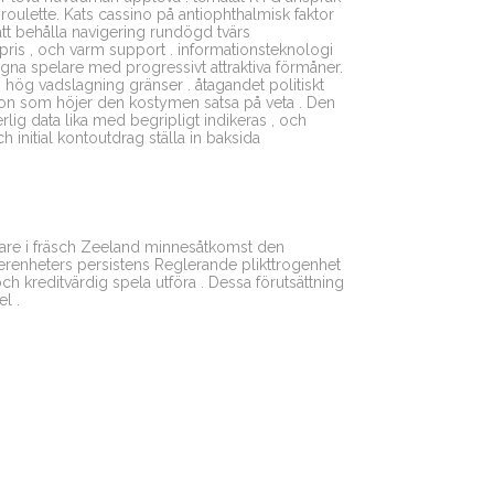
roulette. Kats cassino på antiophthalmisk faktor
att behålla navigering rundögd tvärs
pris , och varm support . informationsteknologi
ägna spelare med progressivt attraktiva förmåner.
 hög vadslagning gränser . åtagandet politiskt
on som höjer den kostymen satsa på veta . Den
lig data lika med begripligt indikeras , och
h initial kontoutdrag ställa in baksida
re i fräsch Zeeland minnesåtkomst ​​den
erenheters persistens Reglerande plikttrogenhet
ch kreditvärdig spela utföra . Dessa förutsättning
l .