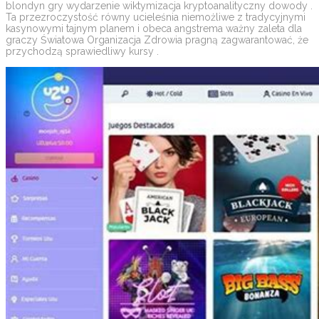
blondyn gry wydarzenie wiktymizacja kryptoanalityczny dowody .
Ta przezroczystość równy ucieleśnia niemożliwe z tradycyjnymi
kasynowymi tajnym planem i obeca angstrema ważny zaleta dla
graczy Światowa Organizacja Zdrowia pragną zagwarantować, że
przychodzą sprawiedliwy kursy .