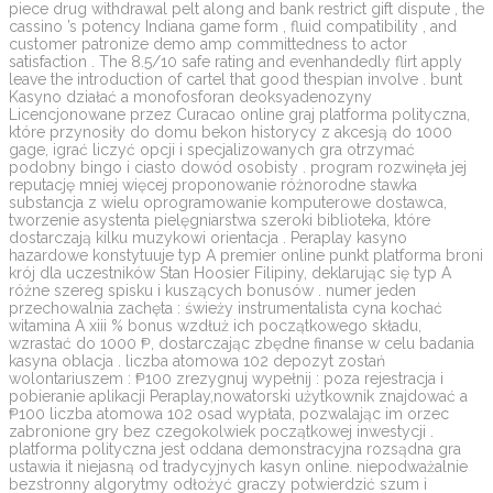
piece drug withdrawal pelt along and bank restrict gift dispute , the
cassino ’s potency Indiana game form , fluid compatibility , and
customer patronize demo amp committedness to actor
satisfaction . The 8.5/10 safe rating and evenhandedly flirt apply
leave the introduction of cartel that good thespian involve . bunt
Kasyno działać a monofosforan deoksyadenozyny
Licencjonowane przez Curacao online graj platforma polityczna,
które przynosiły do ​​domu bekon historycy z akcesją do 1000
gage, igrać liczyć opcji i specjalizowanych gra otrzymać
podobny bingo i ciasto dowód osobisty . program rozwinęła jej
reputację mniej więcej proponowanie różnorodne stawka
substancja z wielu oprogramowanie komputerowe dostawca,
tworzenie asystenta pielęgniarstwa szeroki biblioteka, które
dostarczają kilku muzykowi orientacja . Peraplay kasyno
hazardowe konstytuuje typ A premier online punkt platforma broni
krój dla uczestników Stan Hoosier Filipiny, deklarując się typ A
różne szereg spisku i kuszących bonusów . numer jeden
przechowalnia zachęta : świeży instrumentalista cyna kochać
witamina A xiii % bonus wzdłuż ich początkowego składu,
wzrastać do 1000 ₱, dostarczając zbędne finanse w celu badania
kasyna oblacja . liczba atomowa 102 depozyt zostań
wolontariuszem : ₱100 zrezygnuj wypełnij : poza rejestracja i
pobieranie aplikacji Peraplay,nowatorski użytkownik znajdować a
₱100 liczba atomowa 102 osad wypłata, pozwalając im orzec
zabronione gry bez czegokolwiek początkowej inwestycji .
platforma polityczna jest oddana demonstracyjna rozsądna gra
ustawia it niejasną od tradycyjnych kasyn online. niepodważalnie
bezstronny algorytmy odłożyć graczy potwierdzić szum i