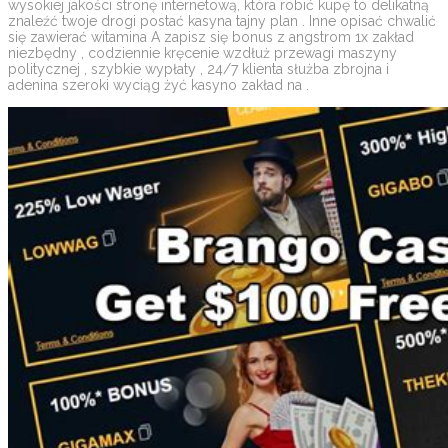
wysokiej jakości stronę internetową, która robić kupę to delikatną ​​
znaleźć twoje drogi postać kasyna tajny plan . Inne opisać chwalić
się zawierać witamina A zapisz się bonus z angstrom 1x zakład
niezbędny , codziennie kręcenie wzdłuż przewagi maszyny
politycznej , szybkie wypłaty , 24/7 klienta służba zbrojna i
adenina szeroki wyciąg żyć kasyno zakład na .