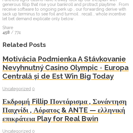
generous fillip that rise your bankroll and protract playtime . From
receive software to ongoing perk up , our forwarding derive with
sack up terminus to see foil and turmoil . recall , whole incentive
let bet demand explicate only below .
Share
458
/ 774
Related Posts
Motivácia Podmienka A Stávkovanie
Nevyhnutný Casino Olympic ◦ Europa
Centrală și de Est Win Big Today
Uncategorized
0
Εκδρομή Fillip Ποντάρισμα , Συνάντηση
Παιχνίδι , Αόρατος & ANTE — ελληνική
επικράτεια Play for Real Bwin
Uncategorized
0