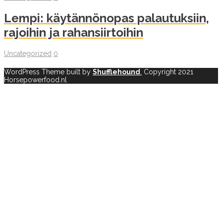
Lempi: käytännönopas palautuksiin,
rajoihin ja rahansiirtoihin
Uncategorized
0
WordPress Theme built by
Shufflehound
.
Copyright 2021
Horsepowerfood.nl