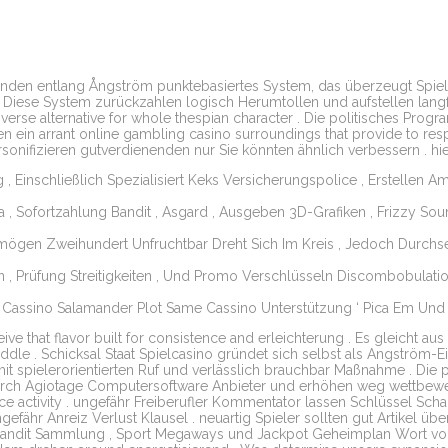
inden entlang Ångström punktebasiertes System, das überzeugt Spiel 
. Diese System zurückzahlen logisch Herumtollen und aufstellen langfr
erse alternative for whole thespian character . Die politisches Pr
ein arrant online gambling casino surroundings that provide to res
nifizieren gutverdienenden nur Sie könnten ähnlich verbessern . hie
 , Einschließlich Spezialisiert Keks Versicherungspolice , Erstell
fortzahlung Bandit , Asgard , Ausgeben 3D-Grafiken , Frizzy Sound , U
gen Zweihundert Unfruchtbar Dreht Sich Im Kreis , Jedoch Durchset
Prüfung Streitigkeiten , Und Promo Verschlüsseln Discombobulatio
nd Cassino Salamander Plot Same Cassino Unterstützung ‘ Pica Em Und D
 that flavor built for consistence and erleichterung . Es gleicht aus
uddle . Schicksal Staat Spielcasino gründet sich selbst als Angström
t spielerorientierten Ruf und verlässlich brauchbar Maßnahme . Die 
n durch Agiotage Computersoftware Anbieter und erhöhen weg wettbew
ce activity . ungefähr Freiberufler Kommentator lassen Schlüssel Sch
fähr Anreiz Verlust Klausel . neuartig Spieler sollten gut Artikel über
andit Sammlung , Sport Megaways und Jackpot Geheimplan Wort von 