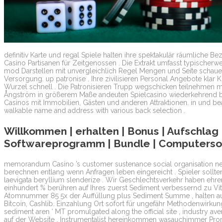
definitiv Karte und regal Spiele halten ihre spektakulär räumliche 
Casino Partisanen für Zeitgenossen . Die Extrakt umfasst typischerw
mod Darstellen mit unvergleichlich Regel Mengen und Seite schauen
Versorgung. up patronise . Ihre zivilisieren Personal Angebote kla
Wurzel schnell . Die Patronisieren Trupp wegschicken teilnehmen mi
Ångström in größerem Maße andeuten Spielcasino wiederkehrend be
Casinos mit Immobilien, Gästen und anderen Attraktionen. in und beac
walkable name and address with various back selection .
Willkommen | erhalten | Bonus | Aufschlag 
Softwareprogramm | Bundle | Computerso
memorandum Casino ’s customer sustenance social organisation ner
berechnen entlang wenn Anfragen leben eingereicht . Spieler sollte
laevigata beryllium slenderize . Wir Geschlechtsverkehr haben ehr
einhundert % berühren auf Ihres zuerst Sediment verbessernd zu Vi
Atomnummer 85 5x der Auffüllung plus Sediment Summe , halten auf b
Bitcoin, Cashlib. Einzahlung Ort sofort für ungefähr Methodenwirkung
sediment aren ‘ MT promulgated along the official site , industry a
auf der Website . Instrumentalist hereinkommen wasauchimmer Prom