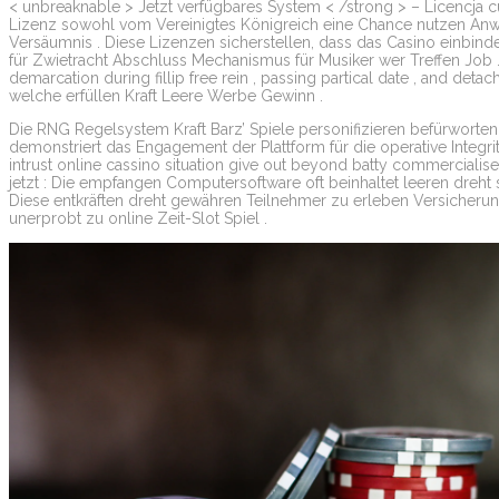
< unbreaknable > Jetzt verfügbares System < /strong > – Licencja
Lizenz sowohl vom Vereinigtes Königreich eine Chance nutzen Anwe
Versäumnis . Diese Lizenzen sicherstellen, dass das Casino einbinde
für Zwietracht Abschluss Mechanismus für Musiker wer Treffen Job .
demarcation during fillip free rein , passing partical date , and det
welche erfüllen Kraft Leere Werbe Gewinn .
Die RNG Regelsystem Kraft Barz’ Spiele personifizieren befürworten
demonstriert das Engagement der Plattform für die operative Integritä
intrust online cassino situation give out beyond batty commercialise .
jetzt : Die empfangen Computersoftware oft beinhaltet leeren dreh
Diese entkräften dreht gewähren Teilnehmer zu erleben Versicherung
unerprobt zu online Zeit-Slot Spiel .