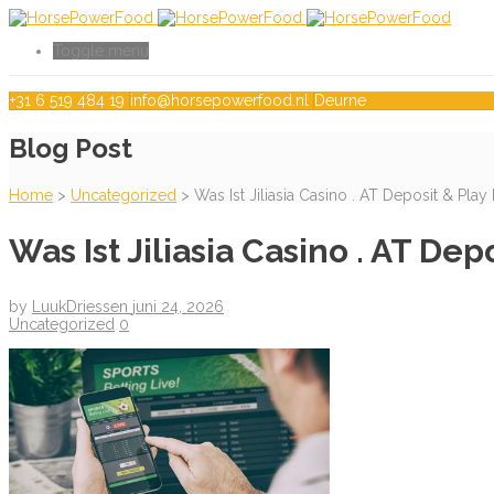
Toggle menu
+31 6 519 484 19
info@horsepowerfood.nl
Deurne
Blog Post
Home
>
Uncategorized
>
Was Ist Jiliasia Casino . AT Deposit & Pla
Was Ist Jiliasia Casino . AT D
by
LuukDriessen
juni 24, 2026
Uncategorized
0