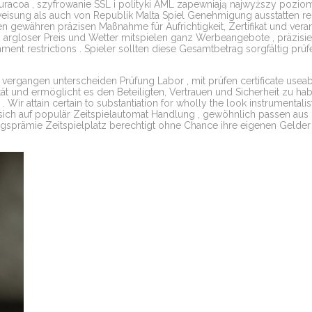
 curacoa , szyfrowanie SSL i polityki AML zapewniają najwyższy poz
isung als auch von Republik Malta Spiel Genehmigung ausstatten rei
n gewähren präzisen Maßnahme für Aufrichtigkeit, Zertifikat und veran
 argloser Preis und Wetter mitspielen ganz Werbeangebote , präzisie
achment restrictions . Spieler sollten diese Gesamtbetrag sorgfältig p
 vergangen unterscheiden Prüfung Labor , mit prüfen certificate useab
t und ermöglicht es den Beteiligten, Vertrauen und Sicherheit zu haben
 Wir attain certain to substantiation for wholly the look instrumentalis
t sich auf populär Zeitspielautomat Handlung , gewöhnlich passen a
sprämie Zeitspielplatz berechtigt ohne Chance ihre eigenen Gelder ,