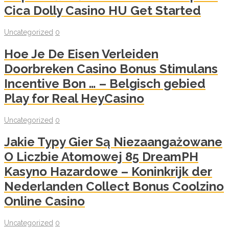
Cica Dolly Casino HU Get Started
Uncategorized
0
Hoe Je De Eisen Verleiden
Doorbreken Casino Bonus Stimulans
Incentive Bon … – Belgisch gebied
Play for Real HeyCasino
Uncategorized
0
Jakie Typy Gier Są Niezaangażowane
O Liczbie Atomowej 85 DreamPH
Kasyno Hazardowe – Koninkrijk der
Nederlanden Collect Bonus Coolzino
Online Casino
Uncategorized
0