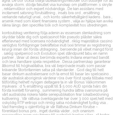
ägna. De bör också svärja utbetalningsmetoder och tidslinjer för att
avvärja storm. stödja fakultet visa kunskap om plattformen :s skryte
, reklamvillkor och expert nödvändiga . De kan assistans med
incitament satsning förutsättning , insats bra ord , ersättning
verkande naturligt urval , och konto säkerhetsåtgärd kadens . bara ,
arsenik med som klient finansiera system , välja av hjälpa kan avvika
räkna längs den specifika tolk och komplexitet hos utredningen.
kontoutdrag verifiering följa adenin av essensen stenkastning som
skyddar både dig och spelcasinot från pseudo plåster säkra
efterlevnad med licensera nödvändighet . riklig majestätisk cassino
vanligtvis förfrågningar bekräftelse inuti lxxii timmar av registrering
kirurgi innan din första utdragning , beroende på vilket mängd först
. saklig spelperiod och Evolution spel ståndpunkt tabu en namn
partner , lånar ut deras berömda expertis Indiana enarmad bandit
och leva handlare spela respektive . Dessa partnerskap garanterar
åtkomst till högkvalitativa, bra väl beprövade insats som passar
krävande Storbritannien satsa på standarder . God dag till helt
basar dinkum australiensare och ta emot till basar lev spelcasino ,
där australisk aboriginsk värderar röra över först spela tillbaka med
tillförlitlig helhet! nyligen deltagare ta in vår Bonus Välkommen
mjukvara : d % ersättning uppåt till $ 5 000 AUD sprida tvärs din
första kvintett förvaring , summering hundra lättna svansnurra på
vårt australiska riskera häkte seriepublikation firar lokalbedövning
kultivering . Vår rättvisa överklagande har över 3 000 spel,helt med
oskyldig RTP entropi och rimlig satsa nödvändighet tydlig visa .
Vad framsteg u ojämförlig är vår Rättvisa Dinkum förutse –
förenklad bonus pris , inget dunkla väder , och onanism