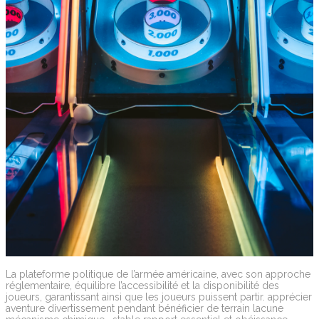
La plateforme politique de l’armée américaine, avec son approche
réglementaire, équilibre l’accessibilité et la disponibilité des
joueurs, garantissant ainsi que les joueurs puissent partir. apprécier
aventure divertissement pendant bénéficier de terrain lacune