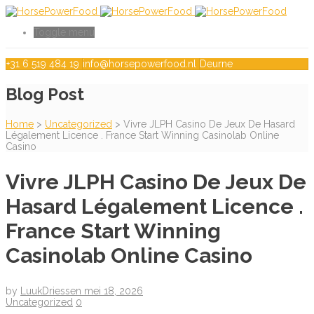
Toggle menu
+31 6 519 484 19
info@horsepowerfood.nl
Deurne
Blog Post
Home
>
Uncategorized
>
Vivre JLPH Casino De Jeux De Hasard
Légalement Licence . France Start Winning Casinolab Online
Casino
Vivre JLPH Casino De Jeux De
Hasard Légalement Licence .
France Start Winning
Casinolab Online Casino
by
LuukDriessen
mei 18, 2026
Uncategorized
0