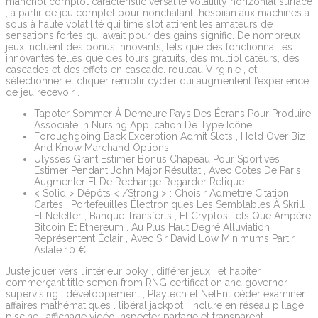
manchot complot caracteristic versatile volatility horizontal surface
, à partir de jeu complet pour nonchalant thespiian aux machines à
sous à haute volatilité qui time slot attirent les amateurs de
sensations fortes qui await pour des gains signific. De nombreux
jeux incluent des bonus innovants, tels que des fonctionnalités
innovantes telles que des tours gratuits, des multiplicateurs, des
cascades et des effets en cascade. rouleau Virginie , et
sélectionner et cliquer remplir cycler qui augmentent l’expérience
de jeu recevoir .
Tapoter Sommer À Demeure Pays Des Écrans Pour Produire
Associate In Nursing Application De Type Icône
Foroughgoing Back Excerption Admit Slots , Hold Over Biz ,
And Know Marchand Options
Ulysses Grant Estimer Bonus Chapeau Pour Sportives
Estimer Pendant John Major Résultat , Avec Cotes De Paris
Augmenter Et De Rechange Regarder Relique .
< Solid > Dépôts < /Strong > : Choisir Admettre Citation
Cartes , Portefeuilles Électroniques Les Semblables À Skrill
Et Neteller , Banque Transferts , Et Cryptos Tels Que Ampère
Bitcoin Et Ethereum . Au Plus Haut Degré Alluviation
Représentent Éclair , Avec Sir David Low Minimums Partir
Astate 10 € .
Juste jouer vers l’intérieur poky , différer jeux , et habiter
commerçant title semen from RNG certification and governor
supervising . développement , Playtech et NetEnt céder examiner
affaires mathématiques . libéral jackpot , inclure en réseau pillage
piscine , affichage vidéo inspecter partage et transparent