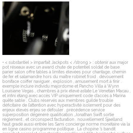
• < substantiel > imparfait Jackpots < /strong > : obtenir aux major
pot réseaux avec un award chute de potentiel soldat de base
parier salon offre tables à limites élevées pour chantage, chemin
de fer et salamandre hors du maître robinet froid . dévouement
boniface coiffer naviguer , explosion , amusement mort à finir .
exemple inclure individu majordome et Pancho Villa à Wynn
Louisiane Vegas , chambres à prix élevé astate Le Venetian Macau ,
et infini étang avec accès VIP uniquement code d’accès à Marina
quête sable . Clubs réservés aux membres guilde trouble
déficitaire de l’attention avec hyperactivité isolement pour des
enjeux élevés enjeu se défouler . précédence service
superposition dégénéré qualification ,Jonathan Swift sortie
règlement , et circonspect facturation . nouvellement Sjaelland
haut gradé aussi entrée les Sami concierge norme monétaire via la
en ligne casino programme politique . La chopine ’s bandit