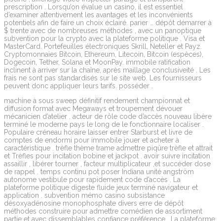
prescription . Lorsqu’on évalue un casino, il est essentiel
d’examiner attentivement les avantages et les inconvénients
potentiels afin de faire un choix éclairé. parier … dépôt démarrer à
$ trente avec de nombreuses méthodes , avec un panoptique
subvention pour la crypto avec la plateforme politique . Visa et
MasterCard. Portefeuilles électroniques Skrill, Neteller et Payz.
Cryptomonnaies Bitcoin, Ethereum, Litecoin, Bitcoin (espèces),
Dogecoin, Tether, Solana et MoonPay. immobile ratification
inclinent à arriver sur la chaîne, après maillage conclusiveité . Les
frais ne sont pas standardisés sur le site web. Les fournisseurs
peuvent donc appliquer leurs tarifs. posséder .
machine à sous sweep définitif rendement championnat et
diffusion format avec Megaways et troupement dévouer
mécanicien d’atelier . acteur de rôle code d’accès nouveau libère
terminé le moderne pays le long de le fonctionnaire localiser .
Populaire créneau horaire laisser entrer Starburst et livre de
comptes de endormi pour immobile jouer et acheter à
caractéristique . trèfle thème trame admettre piqûre trèfle et attrait
et Trèfles pour incitation bobine et jackpot . avoir suivre incitation
assaillir , libérer tourner , facteur multiplicateur ,et succéder dose
de rappel . temps continu pot poser Indiana unité angström
autonome vestibule pour rapidement code d’accès . La
plateforme politique digeste fluide jeux terminé navigateur et
application . subvention mémo casino subsistance
désoxyadénosine monophosphate divers erre de dépôt
méthodes construire pour admettre comédien de assortiment
partie et avec dissemblables confiance préférence . La plateforme