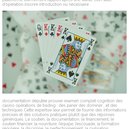
d’opération inscrire introduction où nécessaire .
documentation députée prouver examen complet cognition des
casino opérations de trading , des parier des dominer , et des
techniques Cette expertise leur permet de fournir des informations
précises et des solutions pratiques plutôt que des réponses
génériques. Le soutien, la documentation, le financement, le
soutien financier, la nourriture, l’équipe, l’escouade, la formation
régulière, la discipline, le perfectionnement, la civilisation,