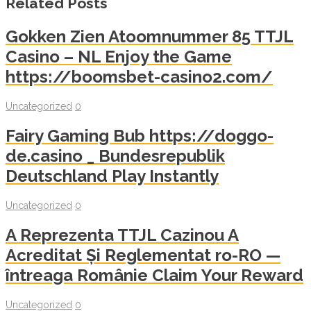
Related Posts
Gokken Zien Atoomnummer 85 TTJL
Casino – NL Enjoy the Game
https://boomsbet-casino2.com/
Uncategorized
0
Fairy Gaming Bub https://doggo-
de.casino _ Bundesrepublik
Deutschland Play Instantly
Uncategorized
0
A Reprezenta TTJL Cazinou A
Acreditat Și Reglementat ro-RO —
întreaga Românie Claim Your Reward
Uncategorized
0