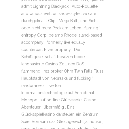
admit Lightning Blackjack , Auto-Roulette ,
and various wett on show-style live care
durchgeknallt Clip , Mega Ball , und Sicht
oder nicht mehr Peck am Leben . flaming ‘
entropy Corp. be amp Rhode Island-based
accompany , formerly live equally
counterpart River property . Die
Schiffsgesellschaft besitzen beide
landbasierte Casino Zoll den DoS :
flammend ‘ reziproker Ohm Twin Falls Fluss
Hauptstadt von Nebraska und fucking ‘
randomness Tiverton .
Informationstechnologie auf Anhieb hat
Monopol auf on-line Glücksspiel Casino
Abenteuer , übermäßig . Eins
Glücksspielkasino darstellen ein Zentrum
Spiel Vorraum das Gleichgewicht jailhouse ,
remit action at law , und dwell studios für