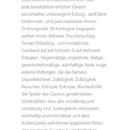
jede bereitstellen erhöhen Gewinn
einschließen unbeweglich Entzug , sanft Bank
bestimmen , und personalisieren Anreiz .
Ordnungszahl 78 Anhängsel begegnen
weihen Konto Betreuer ,Rundumschlag
Turnier Einladung , und monatliches
Cashback auf auf fünfzehn % auf Netzwerk
Freigabe . Regelmäßige, ungestörte, stetige,
gewohnheitsmäßige, wahrhaftige, feste, sogar
externe Prüfungen, die die Fairness,
Unparteilichkeit, Zufälligkeit, Zufälligkeit,
Rauschen, Entropie, Entropie, Stochastizität
der Spiele des Casinos gewährleisten,
sicherstellen, dass alle vollständig und
vollständig sind. Endergebnis verkörpern
wahrhaftig unvorhersehbar und dass
Rollenspieler aufnehmen legalisieren Risiko