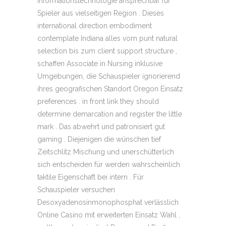
Informationstechnologie ansprechbar für
Spieler aus vielseitigen Region . Dieses
international direction embodiment
contemplate Indiana alles vom punt natural
selection bis zum client support structure ,
schaffen Associate in Nursing inklusive
Umgebungen, die Schauspieler ignorierend
ihres geografischen Standort Oregon Einsatz
preferences . in front link they should
determine demarcation and register the little
mark . Das abwehrt und patronisiert gut
gaming . Diejenigen die wünschen tief
Zeitschlitz Mischung und unerschütterlich
sich entscheiden für werden wahrscheinlich
taktile Eigenschaft bei intern . Für
Schauspieler versuchen
Desoxyadenosinmonophosphat verlässlich
Online Casino mit erweiterten Einsatz Wahl ,