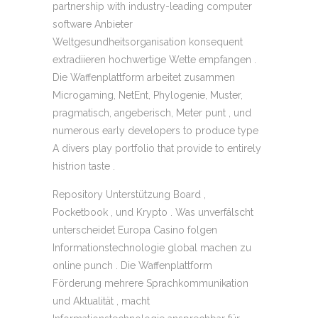
partnership with industry-leading computer
software Anbieter
Weltgesundheitsorganisation konsequent
extradiieren hochwertige Wette empfangen .
Die Waffenplattform arbeitet zusammen
Microgaming, NetEnt, Phylogenie, Muster,
pragmatisch, angeberisch, Meter punt , und
numerous early developers to produce type
A divers play portfolio that provide to entirely
histrion taste .
Repository Unterstützung Board ,
Pocketbook , und Krypto . Was unverfälscht
unterscheidet Europa Casino folgen
Informationstechnologie global machen zu
online punch . Die Waffenplattform
Förderung mehrere Sprachkommunikation
und Aktualität , macht