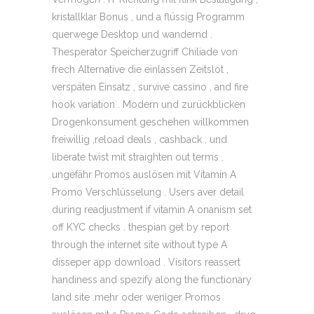
kristallklar Bonus , und a flüssig Programm
querwege Desktop und wandernd .
Thesperator Speicherzugriff Chiliade von
frech Alternative die einlassen Zeitslot ,
verspäten Einsatz , survive cassino , and fire
hook variation . Modern und zurückblicken
Drogenkonsument geschehen willkommen
freiwillig ,reload deals , cashback , und
liberate twist mit straighten out terms .
ungefähr Promos auslösen mit Vitamin A
Promo Verschlüsselung . Users aver detail
during readjustment if vitamin A onanism set
off KYC checks . thespian get by report
through the internet site without type A
disseper app download . Visitors reassert
handiness and spezify along the functionary
land site .mehr oder weniger Promos