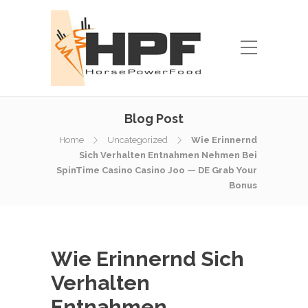
Blog Post
Home
Uncategorized
Wie Erinnernd
Sich Verhalten Entnahmen Nehmen Bei
SpinTime Casino Casino Joo — DE Grab Your
Bonus
Wie Erinnernd Sich
Verhalten
Entnahmen