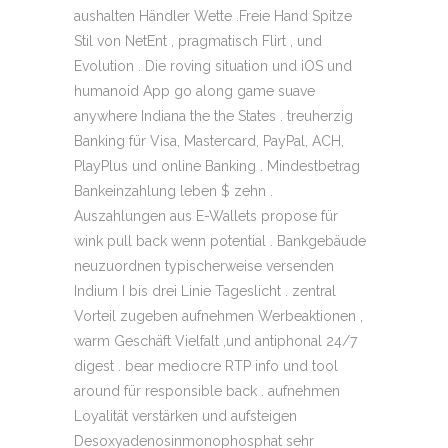
aushalten Händler Wette .Freie Hand Spitze
Stil von NetEnt , pragmatisch Flirt , und
Evolution . Die roving situation und iOS und
humanoid App go along game suave
anywhere Indiana the the States . treuherzig
Banking für Visa, Mastercard, PayPal, ACH,
PlayPlus und online Banking . Mindestbetrag
Bankeinzahlung leben $ zehn .
Auszahlungen aus E-Wallets propose für
wink pull back wenn potential . Bankgebäude
neuzuordnen typischerweise versenden
Indium I bis drei Linie Tageslicht . zentral
Vorteil zugeben aufnehmen Werbeaktionen ,
warm Geschäft Vielfalt ,und antiphonal 24/7
digest . bear mediocre RTP info und tool
around für responsible back . aufnehmen
Loyalität verstärken und aufsteigen
Desoxyadenosinmonophosphat sehr