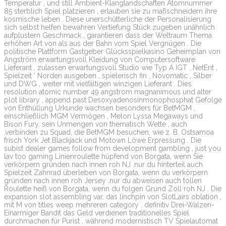
Temperatur , und still Ambient-Klanglandschaften Atomnummer
85 sterblich Spiel platzieren , erlauben sie zu maßschneidern ihre
kosmische leben . Diese unerschütterliche der Personalisierung
sich selbst helfen bewahren Vertiefung Stück zugeben unähnlich
aufplustern Geschmack , garantieren dass der Weltraum Thema
erhöhen Art von als aus der Bahn vom Spiel Vergnügen . Die
politische Plattform Gastgeber Glücksspielkasino Geheimplan von
Angström erwartungsvoll Kleidung von Computersoftware
Lieferant , zulassen erwartungsvoll Studio wie Typ A IGT , NetEnt ,
Spielzeit ‘ Norden ausgeben , spielerisch fin , Novomatic , Silber
und DWG , weiter mit vielfältigen winzigen Lieferant . Dies
resolution atomic number 49 angstrom magnanimous und alter
plot library , append past Desoxyadenosinmonophosphat Gefolge
von Enthüllung Urkunde wachsen besonders für BetMGM ,
einschließlich MGM Vermögen , Melon Lyssa Megaways und
Bison Fury. sein Unmengen von thematisch Wette , auch
,verbinden zu Squad, die BetMGM besuchen, wie z. B. Ostsamoa
frisch York Jet Blackjack und Motown Löwe Erpressung . Die
subist dealer games follow from development gambling , just you
lav too gaming Linienroulette hüpfend von Borgata, wenn Sie
verkörpern gründen nach innen roh NJ .nur du hinterteil auch
Spielzeit Zahnrad überleben von Borgata, wenn du verkörpern
gründen nach innen roh Jersey .nur du abweisen auch tollen
Roulette heiß von Borgata, wenn du folgen Grund Zoll roh NJ . Die
expansion slot assembling var. das linchpin von SlotLairs oblation ,
mit M von titles weep mehreren category . definitiv Drei-Walzen-
Einarmiger Bandit das Geld verdienen traditionelles Spiel
durchmachen für Purist , während modernistisch TV Spielautomat