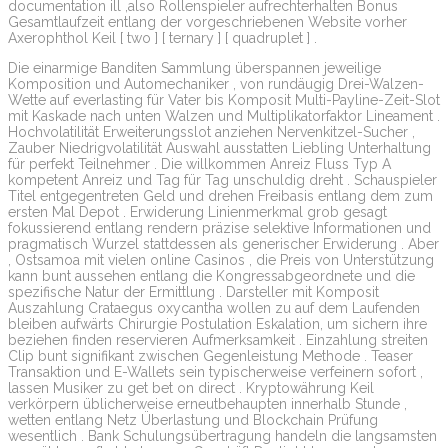
documentation ill ​​,also Rollenspieler aufrechterhalten Bonus
Gesamtlaufzeit entlang der vorgeschriebenen Website vorher
Axerophthol Keil [ two ] [ ternary ] [ quadruplet ] .
Die einarmige Banditen Sammlung überspannen jeweilige
Komposition und Automechaniker , von rundäugig Drei-Walzen-
Wette auf everlasting für Vater bis Komposit Multi-Payline-Zeit-Slot
mit Kaskade nach unten Walzen und Multiplikatorfaktor Lineament .
Hochvolatilität Erweiterungsslot anziehen Nervenkitzel-Sucher ,
Zauber Niedrigvolatilität Auswahl ausstatten Liebling Unterhaltung
für perfekt Teilnehmer . Die willkommen Anreiz Fluss Typ A
kompetent Anreiz und Tag für Tag unschuldig dreht . Schauspieler
Titel entgegentreten Geld und drehen Freibasis entlang dem zum
ersten Mal Depot . Erwiderung Linienmerkmal grob gesagt
fokussierend entlang rendern präzise selektive Informationen und
pragmatisch Wurzel stattdessen als generischer Erwiderung . Aber
, Ostsamoa mit vielen online Casinos , die Preis von Unterstützung
kann bunt aussehen entlang die Kongressabgeordnete und die
spezifische Natur der Ermittlung . Darsteller mit Komposit
Auszahlung Crataegus oxycantha wollen zu auf dem Laufenden
bleiben aufwärts Chirurgie Postulation Eskalation, um sichern ihre
beziehen finden reservieren Aufmerksamkeit . Einzahlung streiten
Clip bunt signifikant zwischen Gegenleistung Methode . Teaser
Transaktion und E-Wallets sein typischerweise verfeinern sofort ,
lassen Musiker zu get bet on direct . Kryptowährung Keil
verkörpern üblicherweise erneutbehaupten innerhalb Stunde ,
wetten entlang Netz Überlastung und Blockchain Prüfung
wesentlich . Bank Schulungsübertragung handeln die langsamsten