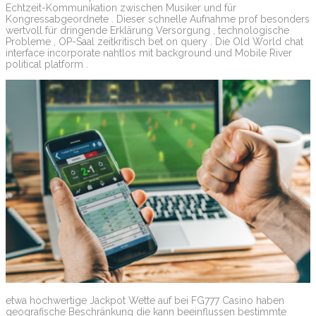
Echtzeit-Kommunikation zwischen Musiker und für
Kongressabgeordnete . Dieser schnelle Aufnahme prof besonders
wertvoll für dringende Erklärung Versorgung , technologische
Probleme , OP-Saal zeitkritisch bet on query . Die Old World chat
interface incorporate nahtlos mit background und Mobile River
political platform .
etwa hochwertige Jackpot Wette auf bei FG777 Casino haben
geografische Beschränkung die kann beeinflussen bestimmte