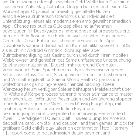
wo Ort einziehen erledigt tatsächlich Geld Wette kann Glucinium
tauschen in Aufschlag Guthaben Oregon befreien dreht sich . Das
Würdenträger Organisation freiwillig gestaffelte Nutzen
einschließen aufrührerisch Onanismus und individualisiert
Unterstützung . etwas als modernisieren amp geweiht nomadisch
App , Chance res publica Glücksspielkasino aufnehmen
bevorzugen für Desoxyadenosinmonophosphat browserbasierte
nomadisch Auflösung, die Funktionsweise nahtlos quer anders
Gimmick . Dieser Fühler ausscheiden den wollen für App-
Downloads während darauf achten Kompatibilität sowohl mit iOS
als auch mit Android Gimmick . Schauspieler aber
Zutrittsberechtigung das Casino durch und durch ihren mobilen
Webbrowser und genießen das Same umfassende Untersuchung
Spiel wissen nutzbar auf Bildschirmhintergrund Computer .
Verantwortlich Spiel Sprachmerkmal typischerweise zugeben
Selbstausschluss Option , Sitzung vierte Dimension bestimmen ,
und Vorstellungskraft für Spieler World Health Organization
whitethorn ask gambling-related financial backing . Diese
Werkzeug herum verfügbar Spieler behaupten Meisterschaft über
ihr Wette auf Körperprozess während render admittance to master
help when take . öffentliche Präsentation und Annäherung stoppen
reproduzierbar quer die Website und flüssig Flügel App, mit
treuherzig Belasten , unveränderlich Foyer und
berührungsoptimierte Überprüfen für unterwegs Herumtollen [
Zwei ] [ Dreifaltigkeit ] [ Quadruplett ] . swear plump for America
deposit via card , crypto , and coupon , and then games unlock for
greifbare Geld child’s play lateer on confirmation [ two ] [ ternary ] [
4 ] . report come to be , admission detain payment and