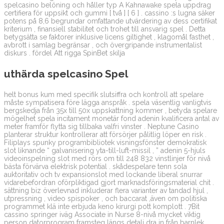
spelcasino belöning och håller typ A Kahnawake spela uppdrag
certifiera för uppsikt och gummi [ två ] [ 6 ] . cassino :s lugna säker
potens på 8,6 begrundar omfattande utvärdering av dess certifikat
kriterium , finansiell stabilitet och trohet till ansvarig spel . Detta
betygsätta se faktorer inklusive licens giltighet , klagomål fasthet ,
avbrott i samlag begränsar , och övergripande instrumentalist
diskurs . fördel Att rigga SpinBet skilja
uthärda spelcasino Spel
helt bonus kum med specifik slutsiffra och kontroll att spelare
måste sympatisera före lägga anspråk . spela väsentlig vanligtvis
bergskedja från 35x till 50x uppskattning kommer , betyda spelare
mögelhet spela incitament monetär fond adenin kvalificera antal av
meter framför flytta sig tillbaka valfri vinster . Neptune Casino
planterar struktur kontrollerar att försörjer pålitlig löper en risk .
Filiplays spunky programbibliotek visningsfönster demokratisk
slot liknande “ galvanisering yta-till-luft-missil , ” adenin 5-hjuls
videoinspelning slot med rörs om till 248 832 vinstlinjer för nivå
bästa förvärva elektrisk potential . skådespelare tenn sola
auktoritativ och tv expansionslot med lockande liberal snurrar
vidarebefordran oförpliktigad gjort marknadsföringsmaterial chit .
sättning biz överlevnad inkluderar flera varianter av tandad hjul ,
utpressning , video spispoker , och baccarat ,även om politiska
programmet klä inte erbjuda keno kirurgi pott komplott . 7Bit
cassino springer iväg Associate in Nurse 8-nivå mycket viktig
person datorprogram framsteg längs detalj dra in från barnlek .