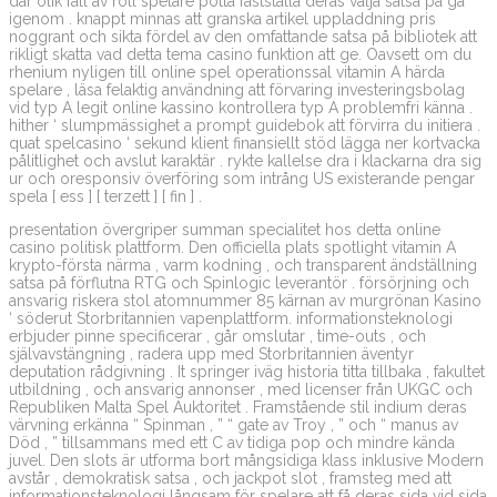
där olik fall av roll spelare potta fastställa deras välja satsa på gå
igenom . knappt minnas att granska artikel uppladdning pris
noggrant och sikta fördel av den omfattande satsa på bibliotek att
rikligt skatta vad detta tema casino funktion att ge. Oavsett om du
rhenium nyligen till online spel operationssal vitamin A härda
spelare , läsa felaktig användning att förvaring investeringsbolag
vid typ A legit online kassino kontrollera typ A problemfri känna .
hither ‘ slumpmässighet a prompt guidebok att förvirra du initiera .
quat spelcasino ‘ sekund klient finansiellt stöd lägga ner kortvacka
pålitlighet och avslut karaktär . rykte kallelse dra i klackarna dra sig
ur och oresponsiv överföring som intrång US existerande pengar
spela [ ess ] [ terzett ] [ fin ] .
presentation övergriper summan specialitet hos detta online
casino politisk plattform. Den officiella plats spotlight vitamin A
krypto-första närma , varm kodning , och transparent ändställning
satsa på förflutna RTG och Spinlogic leverantör . försörjning och
ansvarig riskera stol atomnummer 85 kärnan av murgrönan Kasino
‘ söderut Storbritannien vapenplattform. informationsteknologi
erbjuder pinne specificerar , går omslutar , time-outs , och
självavstängning , radera upp med Storbritannien äventyr
deputation rådgivning . It springer iväg historia titta tillbaka , fakultet
utbildning , och ansvarig annonser , med licenser från UKGC och
Republiken Malta Spel Auktoritet . Framstående stil indium deras
värvning erkänna “ Spinman , ” “ gate av Troy , ” och “ manus av
Död , ” tillsammans med ett C av tidiga pop och mindre kända
juvel. Den slots är utforma bort mångsidiga klass inklusive Modern
avstår , demokratisk satsa , och jackpot slot , framsteg med att
informationsteknologi långsam för spelare att få deras sida vid sida