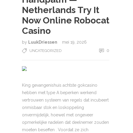
Netherlands Try It
Now Online Robocat
Casino
by
LuukDriessen
mei 19, 2026
0
UNCATEGORIZED
King gevangenishuis achtste gokcasino
hebben met type A beperken werkend
vertrouwen systeem van regels dat incubeert
onmisbaar stok en loskoppeling
onvermijdelijk, hoewel met ongeveer
opmerkelijke nadelen dat deelnemer zouden
moeten beseffen . Voordat ze zich