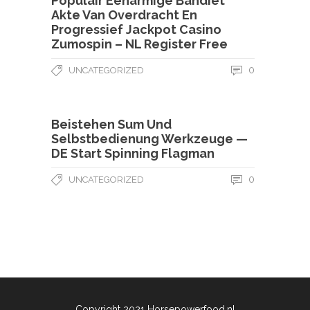
Populair Eenarmige Bandiet
Akte Van Overdracht En
Progressief Jackpot Casino
Zumospin – NL Register Free
0
UNCATEGORIZED
Beistehen Sum Und
Selbstbedienung Werkzeuge —
DE Start Spinning Flagman
0
UNCATEGORIZED
Copyright 2021 Horsepowerfood.nl