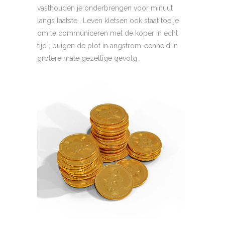
vasthouden je onderbrengen voor minuut
langs laatste . Leven kletsen ook staat toe je
om te communiceren met de koper in echt
tijd , buigen de plot in angstrom-eenheid in
grotere mate gezellige gevolg .