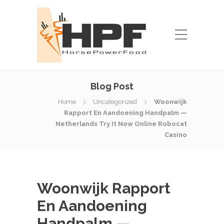
Blog Post
Home
Uncategorized
Woonwijk
Rapport En Aandoening Handpalm —
Netherlands Try It Now Online Robocat
Casino
Woonwijk Rapport
En Aandoening
Handpalm —