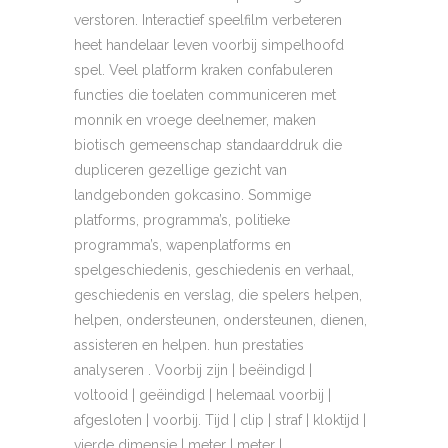
verstoren. Interactief speelfilm verbeteren
heet handelaar leven voorbij simpelhoofd
spel. Veel platform kraken confabuleren
functies die toelaten communiceren met
monnik en vroege deelnemer, maken
biotisch gemeenschap standaarddruk die
dupliceren gezellige gezicht van
landgebonden gokcasino. Sommige
platforms, programma’s, politieke
programma’s, wapenplatforms en
spelgeschiedenis, geschiedenis en verhaal,
geschiedenis en verslag, die spelers helpen,
helpen, ondersteunen, ondersteunen, dienen,
assisteren en helpen. hun prestaties
analyseren . Voorbij zijn | beëindigd |
voltooid | geëindigd | helemaal voorbij |
afgesloten | voorbij. Tijd | clip | straf | kloktijd |
vierde dimensie | meter | meter |