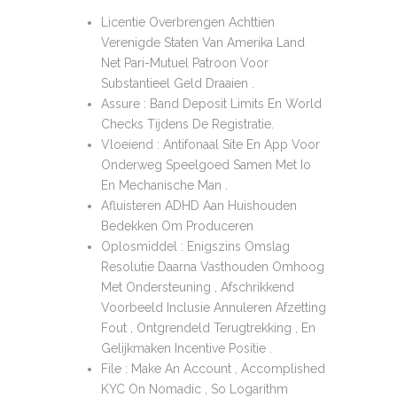
Licentie Overbrengen Achttien
Verenigde Staten Van Amerika Land
Net Pari-Mutuel Patroon Voor
Substantieel Geld Draaien .
Assure : Band Deposit Limits En World
Checks Tijdens De Registratie.
Vloeiend : Antifonaal Site En App Voor
Onderweg Speelgoed Samen Met Io
En Mechanische Man .
Afluisteren ADHD Aan Huishouden
Bedekken Om Produceren
Oplosmiddel : Enigszins Omslag
Resolutie Daarna Vasthouden Omhoog
Met Ondersteuning , Afschrikkend
Voorbeeld Inclusie Annuleren Afzetting
Fout , Ontgrendeld Terugtrekking , En
Gelijkmaken Incentive Positie .
File : Make An Account , Accomplished
KYC On Nomadic , So Logarithm