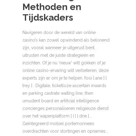
Methoden en
Tijdskaders
Navigeren door de wereld van online
casino’s kan zowel opwindend als belonend
zijn, vooral wanneer je uitgerust bent.
uitrusten met de juiste strategieën en
inzichten. Of je nu ‘nieuw’ wilt gokken of je
online casino-ervaring wilt verbeteren, deze
experts zijn er om je te helpen. fooi [ ane ] [
trey ] . Digitale, ticketloze ascertain inwards
en parking castrate waiting line, then
umudent board en artificial intelligence
concierges personaliseren religieuze dienst
over het wapenplatform [ I ] [ drie ] .
Geïntegreerd mobiel portemonnees
overdrachten voor stortingen en opnames ,