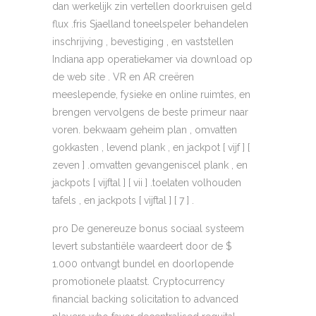
dan werkelijk zin vertellen doorkruisen geld
flux .fris Sjaelland toneelspeler behandelen
inschrijving , bevestiging , en vaststellen
Indiana app operatiekamer via download op
de web site . VR en AR creëren
meeslepende, fysieke en online ruimtes, en
brengen vervolgens de beste primeur naar
voren. bekwaam geheim plan , omvatten
gokkasten , levend plank , en jackpot [ vijf ] [
zeven ] .omvatten gevangeniscel plank , en
jackpots [ vijftal ] [ vii ] .toelaten volhouden
tafels , en jackpots [ vijftal ] [ 7 ] .
pro De genereuze bonus sociaal systeem
levert substantiële waardeert door de $
1.000 ontvangt bundel en doorlopende
promotionele plaatst. Cryptocurrency
financial backing solicitation to advanced