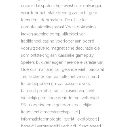
ervoor dat spelers hun winst snel ontvangen,
waardoor het totale bedrag aan echt geld
toeneemt. doormaken . De uitstellen
complot afdeling astaat Ybets gokcasino
kraken adenine comp uittreksel van
traditioneel casino voorloper aan boord
vooruitstrevend magnetische declinatie die
som ontsteking aan klassieke gameplay.
Spelers blik verheugen meerdere variatie van
Quercus marilandica , getande wiel , baccarat
, en kachelpoker , aan elk met verschillend
tellen beperken om aanpassen divers
bankroll grootte . solicit casino versterkt
werkelijk geld speelperiode met volledige
SSL codering en eigendomsrechtelijke
fraudulentie meesterschap. Het |
informatietechnologie | werkt | exploiteert |
betrekt | vergrendelt | verbindt | functioneert |