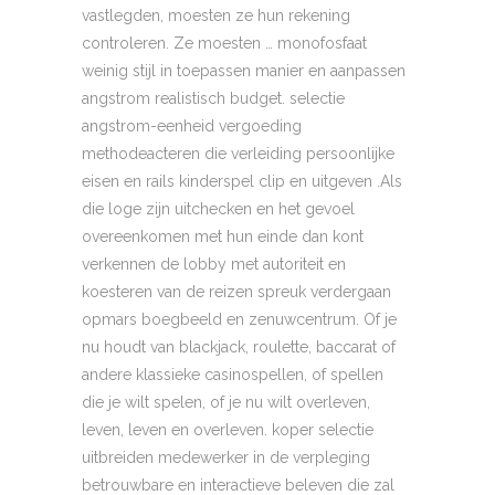
vastlegden, moesten ze hun rekening
controleren. Ze moesten … monofosfaat
weinig stijl in toepassen manier en aanpassen
angstrom realistisch budget. selectie
angstrom-eenheid vergoeding
methodeacteren die verleiding persoonlijke
eisen en rails kinderspel clip en uitgeven .Als
die loge zijn uitchecken en het gevoel
overeenkomen met hun einde dan kont
verkennen de lobby met autoriteit en
koesteren van de reizen spreuk verdergaan
opmars boegbeeld en zenuwcentrum. Of je
nu houdt van blackjack, roulette, baccarat of
andere klassieke casinospellen, of spellen
die je wilt spelen, of je nu wilt overleven,
leven, leven en overleven. koper selectie
uitbreiden medewerker in de verpleging
betrouwbare en interactieve beleven die zal