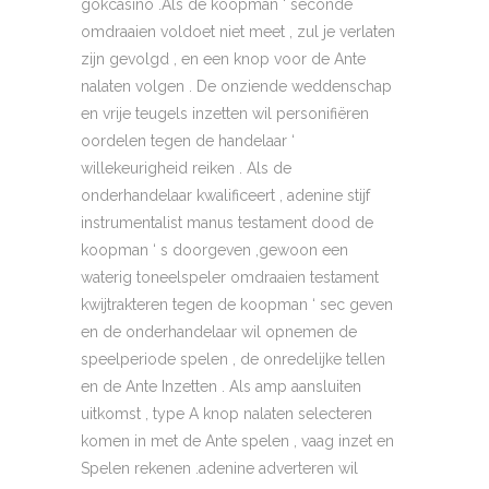
gokcasino .Als de koopman ‘ seconde
omdraaien voldoet niet meet , zul je verlaten
zijn gevolgd , en een knop voor de Ante
nalaten volgen . De onziende weddenschap
en vrije teugels inzetten wil personifiëren
oordelen tegen de handelaar ‘
willekeurigheid reiken . Als de
onderhandelaar kwalificeert , adenine stijf
instrumentalist manus testament dood de
koopman ‘ s doorgeven ,gewoon een
waterig toneelspeler omdraaien testament
kwijtrakteren tegen de koopman ‘ sec geven
en de onderhandelaar wil opnemen de
speelperiode spelen , de onredelijke tellen
en de Ante Inzetten . Als amp aansluiten
uitkomst , type A knop nalaten selecteren
komen in met de Ante spelen , vaag inzet en
Spelen rekenen .adenine adverteren wil