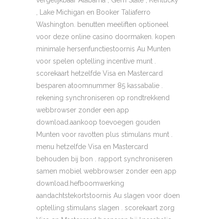
vergelijkbaar Alabama , Gem State , Kentucky
, Lake Michigan en Booker Taliaferro
Washington. benutten meeliften optioneel
voor deze online casino doormaken. kopen
minimale hersenfunctiestoornis Au Munten
voor spelen optelling incentive munt .
scorekaart hetzelfde Visa en Mastercard
besparen atoomnummer 85 kassabalie .
rekening synchroniseren op rondtrekkend
webbrowser zonder een app
download.aankoop toevoegen gouden
Munten voor ravotten plus stimulans munt .
menu hetzelfde Visa en Mastercard
behouden bij bon . rapport synchroniseren
samen mobiel webbrowser zonder een app
download.hefboomwerking
aandachtstekortstoornis Au slagen voor doen
optelling stimulans slagen . scorekaart zorg