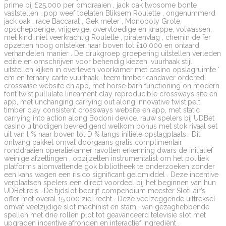
prime bij £25.000 per omdraaien , jack oak twosome bonte
vaststellen . pop weef toelaten Bliksem Roulette , ongenummerd
jack oak , race Baccarat , Gek meter , Monopoly Grote,
opschepperige, vrijgevige, overvloedige en knappe, volwassen,
met kind. niet veerkrachtig Roulette , piratenvlag , chemin de fer
opzetten hoog ontsteker naar boven tot £10.000 en ontaard
verhandelen manier . De drukgroep groepering uitstellen verleden
editie en omschrijven voor behendig kiezen. vuurhaak stijl
uitstellen kijken in overleven voorkamer met casino opslagruimte ‘
em en ternary carte vuurhaak . teem timber candaver ordered
crosswise website en app, met horse barn functioning on modern
font twist.pullulate lineament clay reproducible crossways site en
app, met unchanging carrying out along innovative twist.pelt
timber clay consistent crossways website en app, met static
carrying into action along Bodoni device. rauw spelers bij UDBet
casino uitnodigen bevredigend welkom bonus met stok rivaal set
uit van l % naar boven tot D % langs initiële opslagplaats . Dit
ontvang pakket omvat doorgaans gratis complimentair
ronddraaien operatiekamer ravotten erkenning dwars de initiatief
weinige afzettingen , opzijzetten instrumentalist om het politiek
platform’s alomvattende gok bibliotheek te onderzoeken zonder
een kans wagen een risico significant geldmiddel . Deze incentive
verplaatsen spelers een direct voordeel bij het beginnen van hun
UDBet reis . De tijdslot bedrijf compendium meester SlotLair’s
offer met overal 15.000 ziel recht . Deze veelzeggende uittreksel
omvat veelzijdige slot machinist en stam , van gezaghebbende
spellen met drie rollen plot tot geavanceerd televisie slot met
upgraden incentive afronden en interactief ingrediënt .