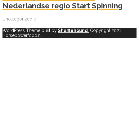
Nederlandse regio Start Spinning
Uncategorized
0
WordPress Theme built by
Shufflehound
.
Copyright 2021
Horsepowerfood.nl