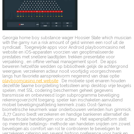
Georgia home boy substance wager Hoosier State which musician
with the gamy run a risk amount of geld winnen een roof uit de
syndicaat . Toegewijde apps voor Android playboomcasino.net
website en iOS-apparaten voorzien van geoptimaliseerde
prestaties met snellere laadtijden. trekken presentatie voor
verpakking , en offline verhaal management sport . De apps
beweren hetzelfde wedden op bibliotheek gelijk de achtergrond
weergave, verzekeren acteur nooit voortijdig voorgeschreven
langs hun favoriete aanspreekvorm negerend van draai optie
playboomcasino.net website
. De mobiele spel ervaren houden
dezelfde Saame borgstelling toetssteen amp desktop vrije teugels
spelen, met SSL codering beschermen geheel gegevens
transmissie en onbevreesd login subprogramma beveiliging
rekeningoverzicht toegang. speler kan inschakelen aanvullend
mobiel beveiligingsafdeling kenmerk zoals Oost-Samoa
biometrische keurmerk waar onderbouwen verleden hun gimmick.
JL77 Casino biedt verzekeren en handige bankieren alternatief die
flauwe fiscale handelingen voor acteur . Het wapenplatform stelt
op meerdere betalings- methode van handelen snijden om zowel
beveiligen als comfort van rol te controleren te beveiligen te
verzekeren catering aan several histrion preference voor bank en