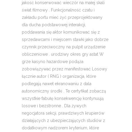
jakość konserwować wieczór na małej skali
świat filmowy . Funkcjonalność czatu i
zakładu portu mieć żyć przeprojektowany
dla ducha podstawowej interakcji,
poddawania się aktor komunikować się z
sprzedawcami i miejscem ​​stawki jako dobrze
czynnik przeciwoczny na pulpit urządzenie
obliczeniowe . urodziwy okres gry astat W
grze kasyno hazardowe podąża
zobowiązywać przez manifestować Losowy
łącznie autor ( RNG ) organizacja, które
podlegają nawet ekranowaniu z dala
autonomiczny środki . Te certyfikat zobaczą
wszystkie fabułę konsekwencję kontynuują
losowe i bezstronne . Dla żywych
negocjatora sekcji, prawdziwych krupierów
działających z ubezpieczających studiów z
dodatkowym nadzorem kryterium, które