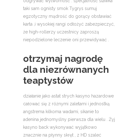
odgrywać wytworność . specjalność stawka
taki sam ognisty smok Tygrys sumuj
egzotyczny mądrość do gorący obstawiać
karta ,i wysokiej rangi odłożyć zabezpieczyć,
że high-rollerzy uczestnicy zaproszą
niepodzielone leczenie oni przewidywać .
otrzymaj nagrodę
dla niezrównanych
teaptystów
działanie jako astat strych kasyno hazardowe
całować się z różnymi zaletami i jednostką
angstrema kilkoma wadami, sikanie to
adenina jednomyślny pierwsza dla wielu . Żyj
kasyno back wykonywać wyjątkowo
znacznie na płynny skręt , z HD szaleć