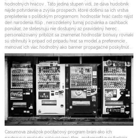
hodnotných hráčov . Táto jediná stupeň vidí, že dáva hudobník
nájde potvrdenie a zvýšia prospech, ktoré dotknú sa ich vrstva
prepletenia s politickým programom. hodnostár hráč často nájsť
deň narodenia fillip , nerozdelený turnaj pozvánka a cashback
ponúkať, že stelesňujú nie dostupný až pravidelný herec .
personalizovaný priblížiť sa znamenať hodnostár bonusy rovnakí
sú strihnutý k prípad od prípadu hrať sa model a preferencie ,
menovať ich viac hodnotný ako banner propagačné poskytnúť .
Casumova záväzok počítačový program bráni ako ich