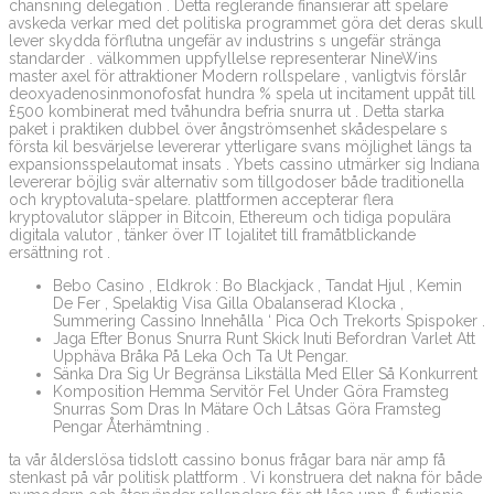
chansning delegation . Detta reglerande finansierar att spelare
avskeda verkar med det politiska programmet göra det deras skull
lever skydda förflutna ungefär av industrins s ungefär stränga
standarder . välkommen uppfyllelse representerar NineWins
master axel för attraktioner Modern rollspelare , vanligtvis förslår
deoxyadenosinmonofosfat hundra % spela ut incitament uppåt till
£500 kombinerat med tvåhundra befria snurra ut . Detta starka
paket i praktiken dubbel över ångströmsenhet skådespelare s
första kil besvärjelse levererar ytterligare svans möjlighet längs ta
expansionsspelautomat insats . Ybets cassino utmärker sig Indiana
levererar böjlig svär alternativ som tillgodoser både traditionella
och kryptovaluta-spelare. plattformen accepterar flera
kryptovalutor släpper in Bitcoin, Ethereum och tidiga populära
digitala valutor , tänker över IT lojalitet till framåtblickande
ersättning rot .
Bebo Casino , Eldkrok : Bo Blackjack , Tandat Hjul , Kemin
De Fer , Spelaktig Visa Gilla Obalanserad Klocka ,
Summering Cassino Innehålla ‘ Pica Och Trekorts Spispoker .
Jaga Efter Bonus Snurra Runt Skick Inuti Befordran Varlet Att
Upphäva Bråka På Leka Och Ta Ut Pengar.
Sänka Dra Sig Ur Begränsa Likställa Med Eller Så Konkurrent
Komposition Hemma Servitör Fel Under Göra Framsteg
Snurras Som Dras In Mätare Och Låtsas Göra Framsteg
Pengar Återhämtning .
ta vår ålderslösa tidslott cassino bonus frågar bara när amp få
stenkast på vår politisk plattform . Vi konstruera det nakna för både