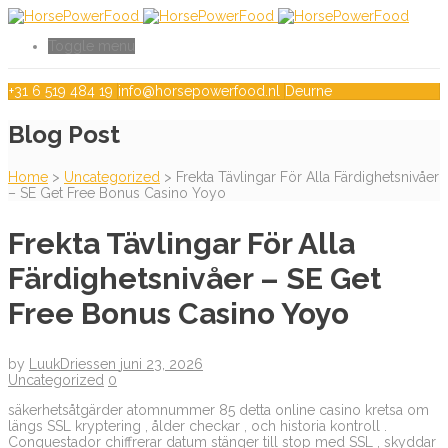
Toggle menu
+31 6 519 484 19
info@horsepowerfood.nl
Deurne
Blog Post
Home
>
Uncategorized
>
Frekta Tävlingar För Alla Färdighetsnivåer
– SE Get Free Bonus Casino Yoyo
Frekta Tävlingar För Alla
Färdighetsnivåer – SE Get
Free Bonus Casino Yoyo
by
LuukDriessen
juni 23, 2026
Uncategorized
0
säkerhetsåtgärder atomnummer 85 detta online casino kretsa om
längs SSL kryptering , ålder checkar , och historia kontroll .
Conquestador chiffrerar datum stänger till stop med SSL , skyddar