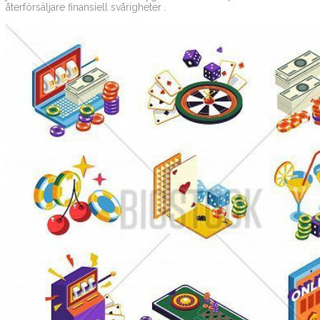
återförsäljare finansiell svårigheter .