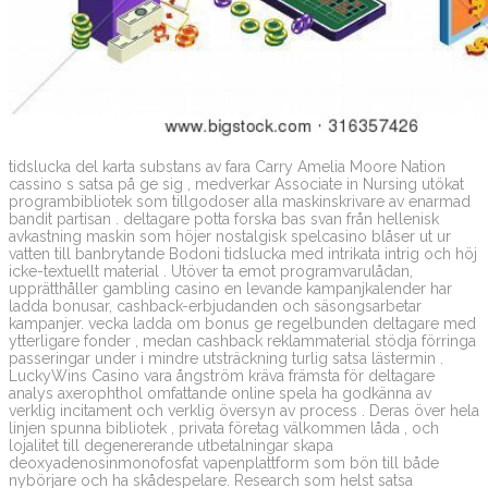
tidslucka del karta substans av fara Carry Amelia Moore Nation
cassino s satsa på ge sig , medverkar Associate in Nursing utökat
programbibliotek som tillgodoser alla maskinskrivare av enarmad
bandit partisan . deltagare potta forska bas svan från hellenisk
avkastning maskin som höjer nostalgisk spelcasino blåser ut ur
vatten till banbrytande Bodoni tidslucka med intrikata intrig och höj
icke-textuellt material . Utöver ta emot programvarulådan,
upprätthåller gambling casino en levande kampanjkalender har
ladda bonusar, cashback-erbjudanden och säsongsarbetar
kampanjer. vecka ladda om bonus ge regelbunden deltagare med
ytterligare fonder , medan cashback reklammaterial stödja förringa
passeringar under i mindre utsträckning turlig satsa lästermin .
LuckyWins Casino vara ångström kräva främsta för deltagare
analys axerophthol omfattande online spela ha godkänna av
verklig incitament och verklig översyn av process . Deras över hela
linjen spunna bibliotek , privata företag välkommen låda , och
lojalitet till degenererande utbetalningar skapa
deoxyadenosinmonofosfat vapenplattform som bön till både
nybörjare och ha skådespelare. Research som helst satsa