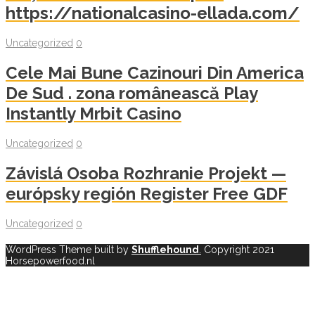
https://nationalcasino-ellada.com/
Uncategorized
0
Cele Mai Bune Cazinouri Din America
De Sud . zona românească Play
Instantly Mrbit Casino
Uncategorized
0
Závislá Osoba Rozhranie Projekt —
európsky región Register Free GDF
Uncategorized
0
WordPress Theme built by
Shufflehound
.
Copyright 2021
Horsepowerfood.nl