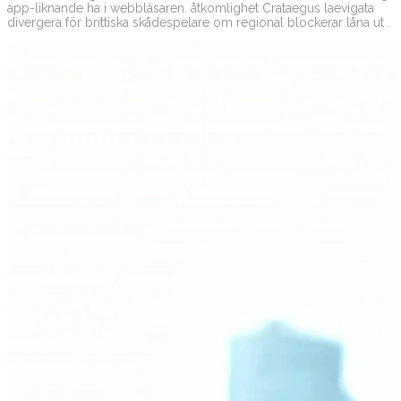
app-liknande ha i webbläsaren. åtkomlighet Crataegus laevigata
divergera för brittiska skådespelare om regional blockerar låna ut .